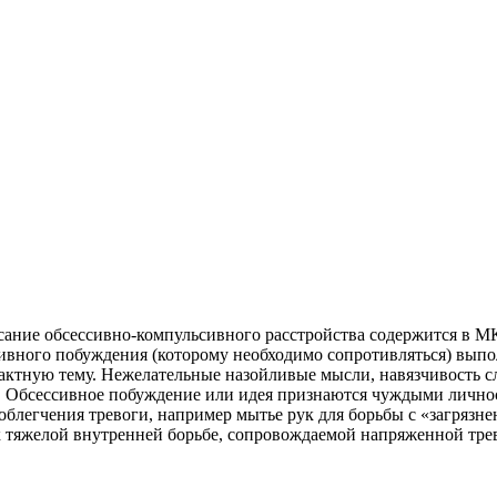
ание обсессивно-компульсивного расстройства содержится в МКБ-
вного побуждения (которому необходимо сопротивляться) выпол
трактную тему. Нежелательные назойливые мысли, навязчивость 
 Обсессивное побуждение или идея признаются чуждыми личност
облегчения тревоги, например мытье рук для борьбы с «загрязн
 тяжелой внутренней борьбе, сопровождаемой напряженной тре