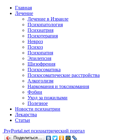
Главная
Лечение
Лечение в Израиле
Психопатология
Психиатрия
Психотерапия
Невроз
Психоз
Психопатия
Эпилепсия
Шизофрения
Психосоматика
Психосоматические расстройства
Алкоголизм
Наркомания и токсикомания
Фобии
Уход за пожилыми
Полезное
Новости психиатрии
Лекарства
Статьи
Psy
Portal.net
психиатрический портал
Поделиться…