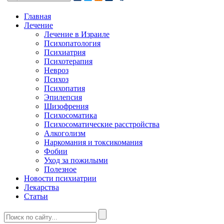
Главная
Лечение
Лечение в Израиле
Психопатология
Психиатрия
Психотерапия
Невроз
Психоз
Психопатия
Эпилепсия
Шизофрения
Психосоматика
Психосоматические расстройства
Алкоголизм
Наркомания и токсикомания
Фобии
Уход за пожилыми
Полезное
Новости психиатрии
Лекарства
Статьи