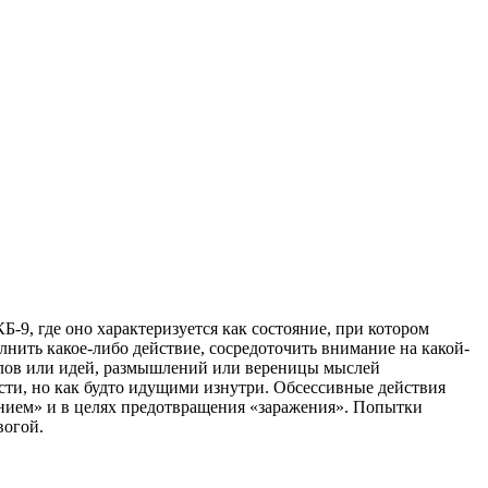
9, где оно характеризуется как состояние, при котором
нить какое-либо действие, сосредоточить внимание на какой-
слов или идей, размышлений или вереницы мыслей
и, но как будто идущими изнутри. Обсессивные действия
ением» и в целях предотвращения «заражения». Попытки
вогой.