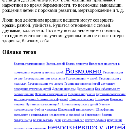
наркотики во время беременности, то возможны выкидыши,
рождения детей с пороками развития, мертворождение и т. д.
Люди под действием вредных веществ могут совершать
кражи, разбой, убийства. Рушатся отношения с семьей,
друзьями, коллегами. Поэтому всегда необходимо помнить,
что одномоментное получение удовольствия не стоит потери
здоровья, близких, себя.
Облако тегов
Болезнь галлюцинации
Боязнь людей
Боязнь темноты
Видеотест помогает в
Возможно
проведении оценки аутичных детей
Галлюцинации
во сне
Галлюцинации при засыпании
Галлюцинации у детей
Галлюцинации у
пожилых
Галлюцинации что делать
Групповые занятия йогой улучшают
поведение аутичных детей
Детские неврозы
Дипсомания
Как избавиться от
галлюцинаций
Лечение галлюцинаций
Нервная анорексия
Офтальмологический
тест определяет больных шизофренией
Панические атаки
Пикацизм
Признаки
невроза
Причины галлюцинаций
Причины неврозов у детей
Ученые
предполагают
Фобии человека
Шизоидный тип личности
Шизофрению
связывают с социальным неравенством
акрофобия
бексаротен
болезнь
Альцгеймера
боязнь высоты
дети
избыточный вес
клаустрофобия
нарушение
невроз
невроз у детей
координации движения