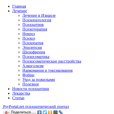
Главная
Лечение
Лечение в Израиле
Психопатология
Психиатрия
Психотерапия
Невроз
Психоз
Психопатия
Эпилепсия
Шизофрения
Психосоматика
Психосоматические расстройства
Алкоголизм
Наркомания и токсикомания
Фобии
Уход за пожилыми
Полезное
Новости психиатрии
Лекарства
Статьи
Psy
Portal.net
психиатрический портал
Поделиться…