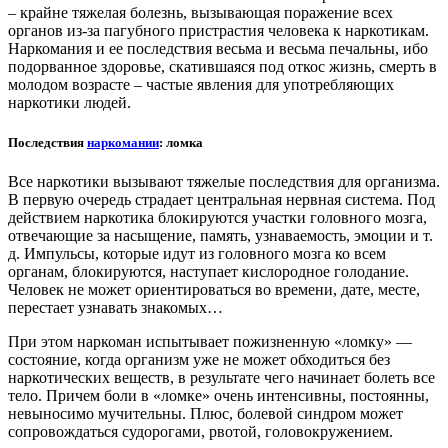
– крайне тяжелая болезнь, вызывающая поражение всех
органов из-за пагубного пристрастия человека к наркотикам.
Наркомания и ее последствия весьма и весьма печальны, ибо
подорванное здоровье, скатившаяся под откос жизнь, смерть в
молодом возрасте – частые явления для употребляющих
наркотики людей.
Последствия
наркомании
: ломка
Все наркотики вызывают тяжелые последствия для организма.
В первую очередь страдает центральная нервная система. Под
действием наркотика блокируются участки головного мозга,
отвечающие за насыщение, память, узнаваемость, эмоции и т.
д. Импульсы, которые идут из головного мозга ко всем
органам, блокируются, наступает кислородное голодание.
Человек не может ориентироваться во времени, дате, месте,
перестает узнавать знакомых…
При этом наркоман испытывает пожизненную «ломку» —
состояние, когда организм уже не может обходиться без
наркотических веществ, в результате чего начинает болеть все
тело. Причем боли в «ломке» очень интенсивны, постоянны,
невыносимо мучительны. Плюс, болевой синдром может
сопровождаться судорогами, рвотой, головокружением.