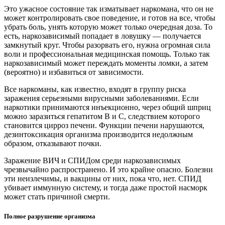
Это ужасное состояние так изматывает наркомана, что он не
может контролировать свое поведение, и готов на все, чтобы
убрать боль, унять которую может только очередная доза. То
есть, наркозависимый попадает в ловушку — получается
замкнутый круг. Чтобы разорвать его, нужна огромная сила
воли и профессиональная медицинская помощь. Только так
наркозависимый может переждать моменты ломки, а затем
(вероятно) и избавиться от зависимости.
Все наркоманы, как известно, входят в группу риска
заражения серьезными вирусными заболеваниями. Если
наркотики принимаются инъекционно, через общий шприц
можно заразиться гепатитом В и С, следствием которого
становится цирроз печени. Функции печени нарушаются,
дезинтоксикация организма производится недолжным
образом, отказывают почки.
Заражение ВИЧ и СПИДом среди наркозависимых
чрезвычайно распространено. И это крайне опасно. Болезни
эти неизлечимы, и вакцины от них, пока что, нет. СПИД
убивает иммунную систему, и тогда даже простой насморк
может стать причиной смерти.
Полное разрушение организма