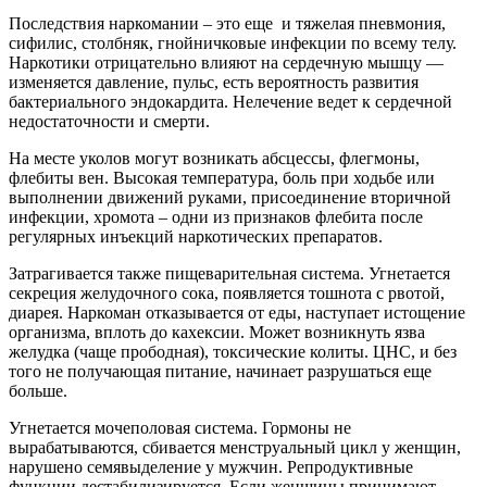
Последствия наркомании – это еще
и тяжелая пневмония,
сифилис, столбняк, гнойничковые инфекции по всему телу.
Наркотики отрицательно влияют на сердечную мышцу —
изменяется давление, пульс, есть вероятность развития
бактериального эндокардита. Нелечение ведет к сердечной
недостаточности и смерти.
На месте уколов могут возникать абсцессы, флегмоны,
флебиты вен. Высокая температура, боль при ходьбе или
выполнении движений руками, присоединение вторичной
инфекции, хромота – одни из признаков флебита после
регулярных инъекций наркотических препаратов.
Затрагивается также пищеварительная система. Угнетается
секреция желудочного сока, появляется тошнота с рвотой,
диарея. Наркоман отказывается от еды, наступает истощение
организма, вплоть до кахексии. Может возникнуть язва
желудка (чаще прободная), токсические колиты. ЦНС, и без
того не получающая питание, начинает разрушаться еще
больше.
Угнетается мочеполовая система. Гормоны не
вырабатываются, сбивается менструальный цикл у женщин,
нарушено семявыделение у мужчин. Репродуктивные
функции дестабилизируется. Если женщины принимают