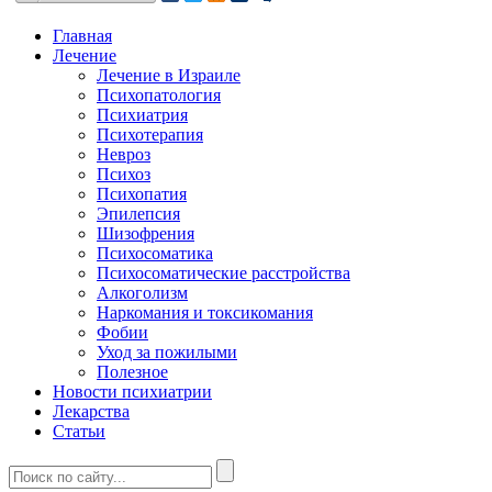
Главная
Лечение
Лечение в Израиле
Психопатология
Психиатрия
Психотерапия
Невроз
Психоз
Психопатия
Эпилепсия
Шизофрения
Психосоматика
Психосоматические расстройства
Алкоголизм
Наркомания и токсикомания
Фобии
Уход за пожилыми
Полезное
Новости психиатрии
Лекарства
Статьи