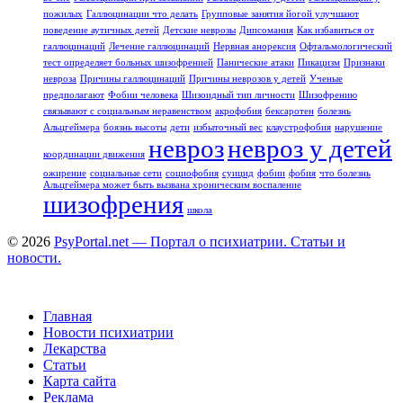
пожилых
Галлюцинации что делать
Групповые занятия йогой улучшают
поведение аутичных детей
Детские неврозы
Дипсомания
Как избавиться от
галлюцинаций
Лечение галлюцинаций
Нервная анорексия
Офтальмологический
тест определяет больных шизофренией
Панические атаки
Пикацизм
Признаки
невроза
Причины галлюцинаций
Причины неврозов у детей
Ученые
предполагают
Фобии человека
Шизоидный тип личности
Шизофрению
связывают с социальным неравенством
акрофобия
бексаротен
болезнь
Альцгеймера
боязнь высоты
дети
избыточный вес
клаустрофобия
нарушение
невроз
невроз у детей
координации движения
ожирение
социальные сети
социофобия
суицид
фобии
фобия
что болезнь
Альцгеймера может быть вызвана хроническим воспаление
шизофрения
школа
© 2026
PsyPortal.net — Портал о психиатрии. Статьи и
новости.
Главная
Новости психиатрии
Лекарства
Статьи
Карта сайта
Реклама