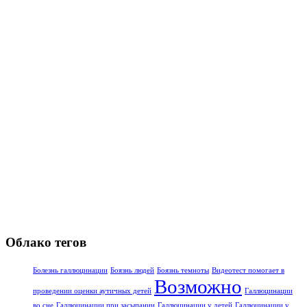
Облако тегов
Болезнь галлюцинации
Боязнь людей
Боязнь темноты
Видеотест помогает в
Возможно
проведении оценки аутичных детей
Галлюцинации
во сне
Галлюцинации при засыпании
Галлюцинации у детей
Галлюцинации у