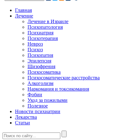
Главная
Лечение
Лечение в Израиле
Психопатология
Психиатрия
Психотерапия
Невроз
Психоз
Психопатия
Эпилепсия
Шизофрения
Психосоматика
Психосоматические расстройства
Алкоголизм
Наркомания и токсикомания
Фобии
Уход за пожилыми
Полезное
Новости психиатрии
Лекарства
Статьи