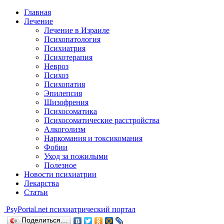
Главная
Лечение
Лечение в Израиле
Психопатология
Психиатрия
Психотерапия
Невроз
Психоз
Психопатия
Эпилепсия
Шизофрения
Психосоматика
Психосоматические расстройства
Алкоголизм
Наркомания и токсикомания
Фобии
Уход за пожилыми
Полезное
Новости психиатрии
Лекарства
Статьи
Psy
Portal.net
психиатрический портал
Поделиться…