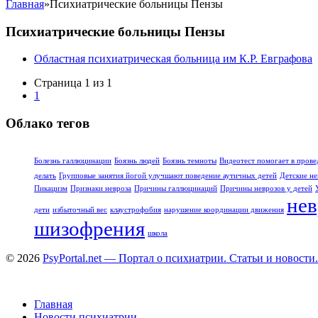
Главная
»
Психиатрические больницы Пензы
Психиатрические больницы Пензы
Областная психиатрическая больница им К.Р. Евграфова
Страница 1 из 1
1
Облако тегов
Болезнь галлюцинации
Боязнь людей
Боязнь темноты
Видеотест помогает в прове
делать
Групповые занятия йогой улучшают поведение аутичных детей
Детские не
Пикацизм
Признаки невроза
Причины галлюцинаций
Причины неврозов у детей
нев
дети
избыточный вес
клаустрофобия
нарушение координации движения
шизофрения
школа
© 2026
PsyPortal.net — Портал о психиатрии. Статьи и новости.
Главная
Новости психиатрии