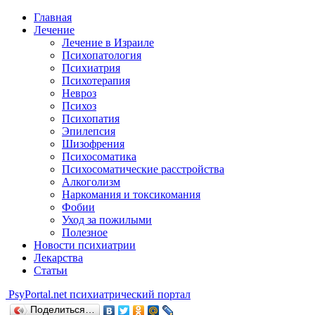
Главная
Лечение
Лечение в Израиле
Психопатология
Психиатрия
Психотерапия
Невроз
Психоз
Психопатия
Эпилепсия
Шизофрения
Психосоматика
Психосоматические расстройства
Алкоголизм
Наркомания и токсикомания
Фобии
Уход за пожилыми
Полезное
Новости психиатрии
Лекарства
Статьи
Psy
Portal.net
психиатрический портал
Поделиться…