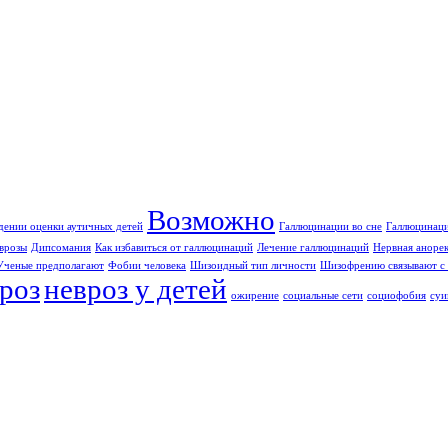
Возможно
дении оценки аутичных детей
Галлюцинации во сне
Галлюцинаци
врозы
Дипсомания
Как избавиться от галлюцинаций
Лечение галлюцинаций
Нервная аноре
Ученые предполагают
Фобии человека
Шизоидный тип личности
Шизофрению связывают с 
роз
невроз у детей
ожирение
социальные сети
социофобия
суи