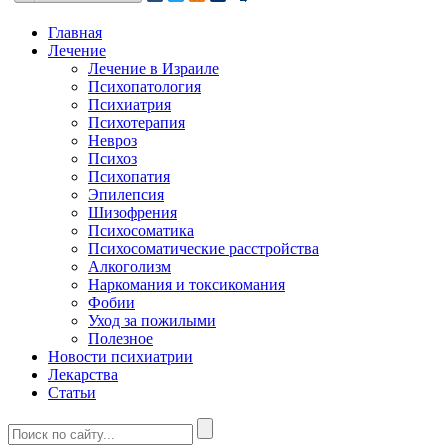
Главная
Лечение
Лечение в Израиле
Психопатология
Психиатрия
Психотерапия
Невроз
Психоз
Психопатия
Эпилепсия
Шизофрения
Психосоматика
Психосоматические расстройства
Алкоголизм
Наркомания и токсикомания
Фобии
Уход за пожилыми
Полезное
Новости психиатрии
Лекарства
Статьи