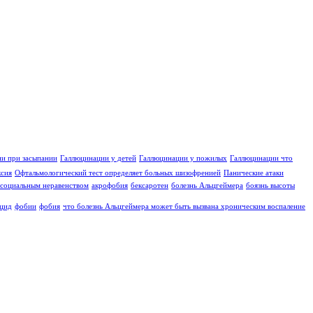
и при засыпании
Галлюцинации у детей
Галлюцинации у пожилых
Галлюцинации что
ксия
Офтальмологический тест определяет больных шизофренией
Панические атаки
социальным неравенством
акрофобия
бексаротен
болезнь Альцгеймера
боязнь высоты
цид
фобии
фобия
что болезнь Альцгеймера может быть вызвана хроническим воспаление