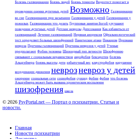
Болезнь галлюцинации
Боязнь людей
Боязнь темноты
Видеотест помогает в
Возможно
проведении оценки аутичных детей
Галлюцинации
во сне
Галлюцинации при засыпании
Галлюцинации у детей
Галлюцинации у
пожилых
Галлюцинации что делать
Групповые занятия йогой улучшают
поведение аутичных детей
Детские неврозы
Дипсомания
Как избавиться от
галлюцинаций
Лечение галлюцинаций
Нервная анорексия
Офтальмологический
тест определяет больных шизофренией
Панические атаки
Пикацизм
Признаки
невроза
Причины галлюцинаций
Причины неврозов у детей
Ученые
предполагают
Фобии человека
Шизоидный тип личности
Шизофрению
связывают с социальным неравенством
акрофобия
бексаротен
болезнь
Альцгеймера
боязнь высоты
дети
избыточный вес
клаустрофобия
нарушение
невроз
невроз у детей
координации движения
ожирение
социальные сети
социофобия
суицид
фобии
фобия
что болезнь
Альцгеймера может быть вызвана хроническим воспаление
шизофрения
школа
© 2026
PsyPortal.net — Портал о психиатрии. Статьи и
новости.
Главная
Новости психиатрии
Лекарства