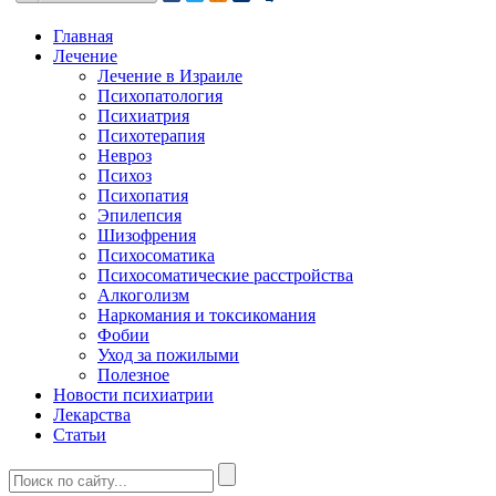
Главная
Лечение
Лечение в Израиле
Психопатология
Психиатрия
Психотерапия
Невроз
Психоз
Психопатия
Эпилепсия
Шизофрения
Психосоматика
Психосоматические расстройства
Алкоголизм
Наркомания и токсикомания
Фобии
Уход за пожилыми
Полезное
Новости психиатрии
Лекарства
Статьи