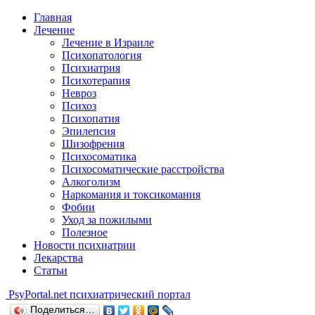
Главная
Лечение
Лечение в Израиле
Психопатология
Психиатрия
Психотерапия
Невроз
Психоз
Психопатия
Эпилепсия
Шизофрения
Психосоматика
Психосоматические расстройства
Алкоголизм
Наркомания и токсикомания
Фобии
Уход за пожилыми
Полезное
Новости психиатрии
Лекарства
Статьи
Psy
Portal.net
психиатрический портал
Поделиться…