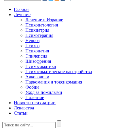
Главная
Лечение
Лечение в Израиле
Психопатология
Психиатрия
Психотерапия
Невроз
Психоз
Психопатия
Эпилепсия
Шизофрения
Психосоматика
Психосоматические расстройства
Алкоголизм
Наркомания и токсикомания
Фобии
Уход за пожилыми
Полезное
Новости психиатрии
Лекарства
Статьи