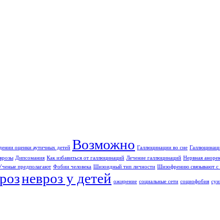
Возможно
дении оценки аутичных детей
Галлюцинации во сне
Галлюцинаци
врозы
Дипсомания
Как избавиться от галлюцинаций
Лечение галлюцинаций
Нервная аноре
Ученые предполагают
Фобии человека
Шизоидный тип личности
Шизофрению связывают с 
роз
невроз у детей
ожирение
социальные сети
социофобия
суи