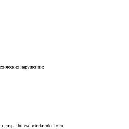
сихических нарушений;
т центра:
http://doctorkornienko.ru