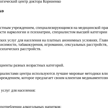
огический центр доктора Корниенко
ко
астным учреждением, специализирующимся на медицинской прак
асти наркологии и психиатрии, специалистом высшей категори
ких услуг для населения на платных анонимных условиях. Глав
висимости, табакокурения, игромании, сексуальных расстройств
психических расстройств.
циенты разных возрастных категорий.
циалистами центра используются лучшие мировые методики влия
реждением, которое предлагает своим клиентам медикаментозно
услуг для населения:
употреблении алкогольных напитков;