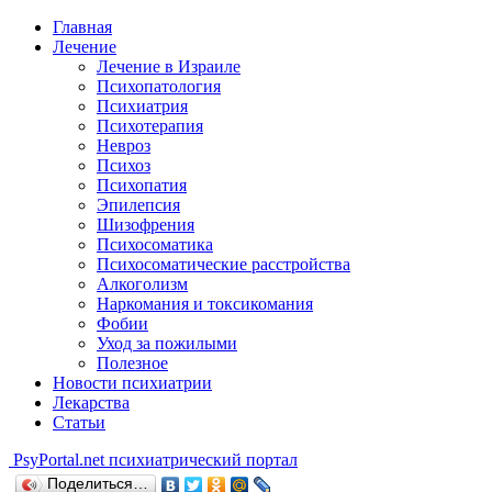
Главная
Лечение
Лечение в Израиле
Психопатология
Психиатрия
Психотерапия
Невроз
Психоз
Психопатия
Эпилепсия
Шизофрения
Психосоматика
Психосоматические расстройства
Алкоголизм
Наркомания и токсикомания
Фобии
Уход за пожилыми
Полезное
Новости психиатрии
Лекарства
Статьи
Psy
Portal.net
психиатрический портал
Поделиться…