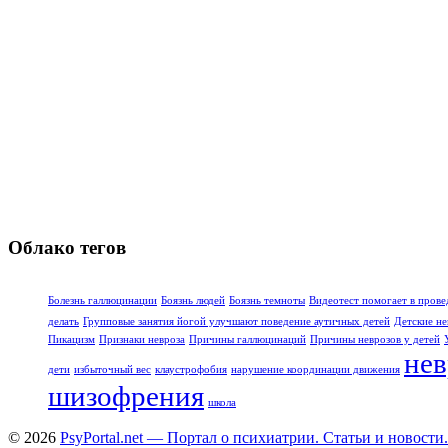
Облако тегов
Болезнь галлюцинации
Боязнь людей
Боязнь темноты
Видеотест помогает в прове
делать
Групповые занятия йогой улучшают поведение аутичных детей
Детские не
Пикацизм
Признаки невроза
Причины галлюцинаций
Причины неврозов у детей
нев
дети
избыточный вес
клаустрофобия
нарушение координации движения
шизофрения
школа
© 2026
PsyPortal.net — Портал о психиатрии. Статьи и новости.