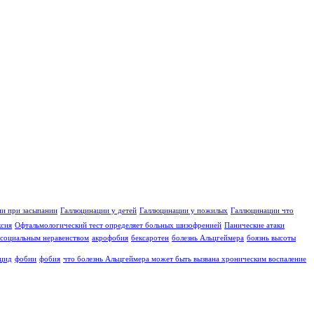
и при засыпании
Галлюцинации у детей
Галлюцинации у пожилых
Галлюцинации что
ксия
Офтальмологический тест определяет больных шизофренией
Панические атаки
социальным неравенством
акрофобия
бексаротен
болезнь Альцгеймера
боязнь высоты
цид
фобии
фобия
что болезнь Альцгеймера может быть вызвана хроническим воспаление