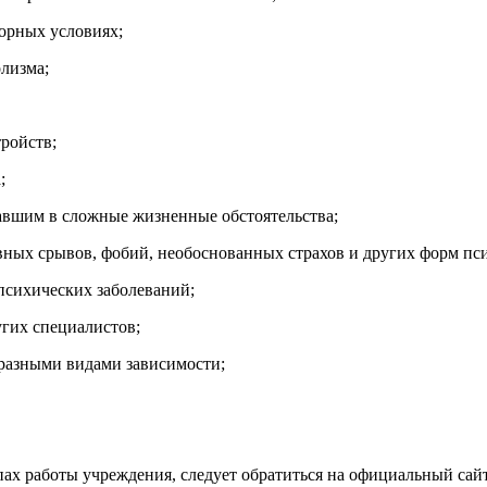
торных условиях;
олизма;
ройств;
;
авшим в сложные жизненные обстоятельства;
рвных срывов, фобий, необоснованных страхов и других форм п
 психических заболеваний;
угих специалистов;
разными видами зависимости;
ах работы учреждения, следует обратиться на официальный сай