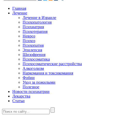
Главная
Лечение
Лечение в Израиле
Психопатология
Психиатрия
Психотерапия
Невроз
Психоз
Психопатия
Эпилепсия
Шизофрения
Психосоматика
Психосоматические расстройства
Алкоголизм
Наркомания и токсикомания
Фобии
Уход за пожилыми
Полезное
Новости психиатрии
Лекарства
Статьи