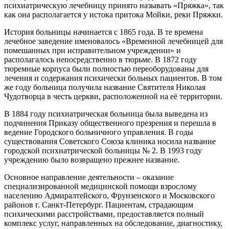
психиатрическую лечебницу принято называть «Пряжка», так
как она располагается у истока притока Мойки, реки Пряжки.
История больницы начинается с 1865 года. В те времена
лечебное заведение именовалось «Временной лечебницей для
помешанных при исправительном учреждении» и
располагалось непосредственно в тюрьме. В 1872 году
тюремные корпуса были полностью переоборудованы для
лечения и содержания психически больных пациентов. В том
же году больница получила название Святителя Николая
Чудотворца в честь церкви, расположенной на её территории.
В 1884 году психиатрическая больница была выведена из
подчинения Приказу общественного презрения и перешла в
ведение Городского больничного управления. В годы
существования Советского Союза клиника носила название
городской психиатрической больницы № 2. В 1993 году
учреждению было возвращено прежнее название.
Основное направление деятельности – оказание
специализированной медицинской помощи взрослому
населению Адмиралтейского, Фрунзенского и Московского
районов г. Санкт-Петербург. Пациентам, страдающим
психическими расстройствами, предоставляется полный
комплекс услуг, направленных на обследование, диагностику,