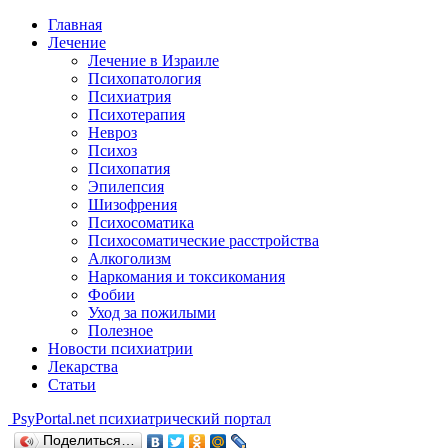
Главная
Лечение
Лечение в Израиле
Психопатология
Психиатрия
Психотерапия
Невроз
Психоз
Психопатия
Эпилепсия
Шизофрения
Психосоматика
Психосоматические расстройства
Алкоголизм
Наркомания и токсикомания
Фобии
Уход за пожилыми
Полезное
Новости психиатрии
Лекарства
Статьи
Psy
Portal.net
психиатрический портал
Поделиться…