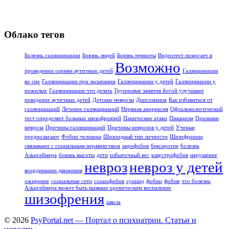
Облако тегов
Болезнь галлюцинации
Боязнь людей
Боязнь темноты
Видеотест помогает в
Возможно
проведении оценки аутичных детей
Галлюцинации
во сне
Галлюцинации при засыпании
Галлюцинации у детей
Галлюцинации у
пожилых
Галлюцинации что делать
Групповые занятия йогой улучшают
поведение аутичных детей
Детские неврозы
Дипсомания
Как избавиться от
галлюцинаций
Лечение галлюцинаций
Нервная анорексия
Офтальмологический
тест определяет больных шизофренией
Панические атаки
Пикацизм
Признаки
невроза
Причины галлюцинаций
Причины неврозов у детей
Ученые
предполагают
Фобии человека
Шизоидный тип личности
Шизофрению
связывают с социальным неравенством
акрофобия
бексаротен
болезнь
Альцгеймера
боязнь высоты
дети
избыточный вес
клаустрофобия
нарушение
невроз
невроз у детей
координации движения
ожирение
социальные сети
социофобия
суицид
фобии
фобия
что болезнь
Альцгеймера может быть вызвана хроническим воспаление
шизофрения
школа
© 2026
PsyPortal.net — Портал о психиатрии. Статьи и