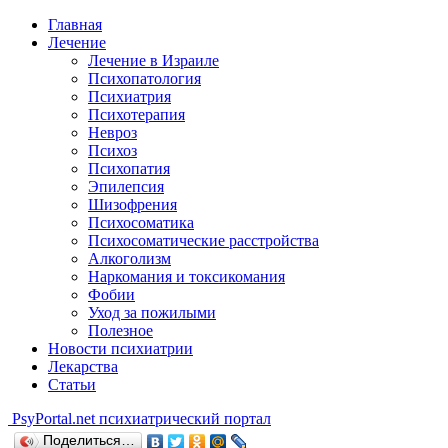
Главная
Лечение
Лечение в Израиле
Психопатология
Психиатрия
Психотерапия
Невроз
Психоз
Психопатия
Эпилепсия
Шизофрения
Психосоматика
Психосоматические расстройства
Алкоголизм
Наркомания и токсикомания
Фобии
Уход за пожилыми
Полезное
Новости психиатрии
Лекарства
Статьи
Psy
Portal.net
психиатрический портал
Поделиться…