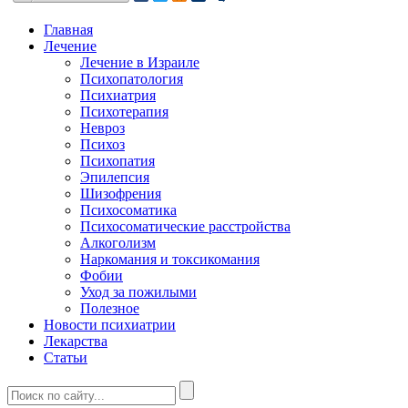
Главная
Лечение
Лечение в Израиле
Психопатология
Психиатрия
Психотерапия
Невроз
Психоз
Психопатия
Эпилепсия
Шизофрения
Психосоматика
Психосоматические расстройства
Алкоголизм
Наркомания и токсикомания
Фобии
Уход за пожилыми
Полезное
Новости психиатрии
Лекарства
Статьи