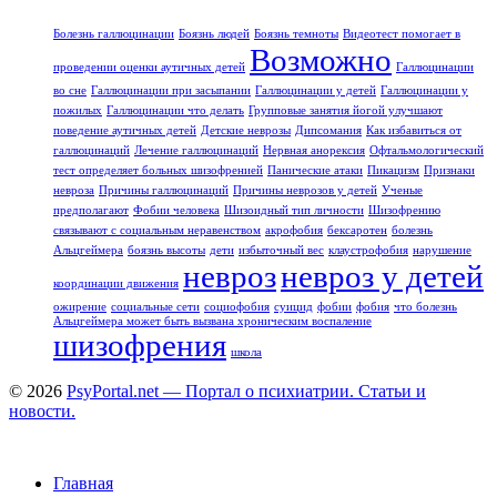
Болезнь галлюцинации
Боязнь людей
Боязнь темноты
Видеотест помогает в
Возможно
проведении оценки аутичных детей
Галлюцинации
во сне
Галлюцинации при засыпании
Галлюцинации у детей
Галлюцинации у
пожилых
Галлюцинации что делать
Групповые занятия йогой улучшают
поведение аутичных детей
Детские неврозы
Дипсомания
Как избавиться от
галлюцинаций
Лечение галлюцинаций
Нервная анорексия
Офтальмологический
тест определяет больных шизофренией
Панические атаки
Пикацизм
Признаки
невроза
Причины галлюцинаций
Причины неврозов у детей
Ученые
предполагают
Фобии человека
Шизоидный тип личности
Шизофрению
связывают с социальным неравенством
акрофобия
бексаротен
болезнь
Альцгеймера
боязнь высоты
дети
избыточный вес
клаустрофобия
нарушение
невроз
невроз у детей
координации движения
ожирение
социальные сети
социофобия
суицид
фобии
фобия
что болезнь
Альцгеймера может быть вызвана хроническим воспаление
шизофрения
школа
© 2026
PsyPortal.net — Портал о психиатрии. Статьи и
новости.
Главная