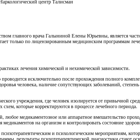
Наркологический центр Талисман
ством главного врача Галыниной Елены Юрьевны, является ча
отает только по лицензированным медицинским программам лече
актиках лечения химической и нехимической зависимости.
ю проводится исключительно после прохождения полного компле
здоровья человека, наличие сопутствующих заболеваний, степе
еского учреждения, где человек изолируется от привычной сред
 схем, которые корректируются в процессе лечебного периода.
, любое медикаментозное или аппаратное вмешательство прохо
я медикаментов на организм и контролировать состояние здоров
 психотерапевтическим и психологическим мероприятиям, котор
аммы, результаты психотерапевтической диагностики стают ос