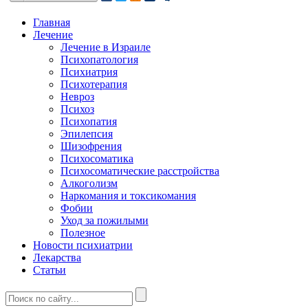
Главная
Лечение
Лечение в Израиле
Психопатология
Психиатрия
Психотерапия
Невроз
Психоз
Психопатия
Эпилепсия
Шизофрения
Психосоматика
Психосоматические расстройства
Алкоголизм
Наркомания и токсикомания
Фобии
Уход за пожилыми
Полезное
Новости психиатрии
Лекарства
Статьи