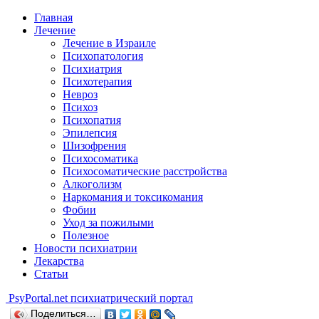
Главная
Лечение
Лечение в Израиле
Психопатология
Психиатрия
Психотерапия
Невроз
Психоз
Психопатия
Эпилепсия
Шизофрения
Психосоматика
Психосоматические расстройства
Алкоголизм
Наркомания и токсикомания
Фобии
Уход за пожилыми
Полезное
Новости психиатрии
Лекарства
Статьи
Psy
Portal.net
психиатрический портал
Поделиться…