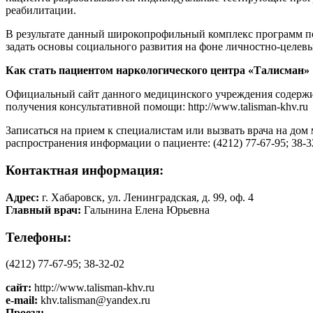
реабилитации.
В результате данный широкопрофильный комплекс программ позв
задать основы социального развития на фоне личностно-целев
Как стать пациентом наркологического центра «Талисман»
Официальный сайт данного медицинского учреждения содержит
получения консультативной помощи:
http://www.talisman-khv.ru
Записаться на прием к специалистам или вызвать врача на дом
распространения информации о пациенте: (4212) 77-67-95; 38-3
Контактная информация:
Адрес:
г. Хабаровск, ул. Ленинградская, д. 99, оф. 4
Главный врач:
Галынина Елена Юрьевна
Телефоны:
(4212) 77-67-95; 38-32-02
сайт:
http://www.talisman-khv.ru
e-mail:
khv.talisman@yandex.ru
Проезд: