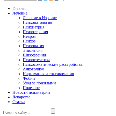
Главная
Лечение
Лечение в Израиле
Психопатология
Психиатрия
Психотерапия
Невроз
Психоз
Психопатия
Эпилепсия
Шизофрения
Психосоматика
Психосоматические расстройства
Алкоголизм
Наркомания и токсикомания
Фобии
Уход за пожилыми
Полезное
Новости психиатрии
Лекарства
Статьи