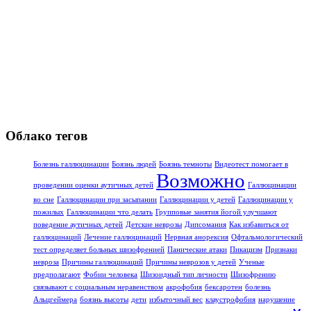
Облако тегов
Болезнь галлюцинации
Боязнь людей
Боязнь темноты
Видеотест помогает в
Возможно
проведении оценки аутичных детей
Галлюцинации
во сне
Галлюцинации при засыпании
Галлюцинации у детей
Галлюцинации у
пожилых
Галлюцинации что делать
Групповые занятия йогой улучшают
поведение аутичных детей
Детские неврозы
Дипсомания
Как избавиться от
галлюцинаций
Лечение галлюцинаций
Нервная анорексия
Офтальмологический
тест определяет больных шизофренией
Панические атаки
Пикацизм
Признаки
невроза
Причины галлюцинаций
Причины неврозов у детей
Ученые
предполагают
Фобии человека
Шизоидный тип личности
Шизофрению
связывают с социальным неравенством
акрофобия
бексаротен
болезнь
Альцгеймера
боязнь высоты
дети
избыточный вес
клаустрофобия
нарушение