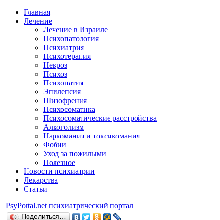
Главная
Лечение
Лечение в Израиле
Психопатология
Психиатрия
Психотерапия
Невроз
Психоз
Психопатия
Эпилепсия
Шизофрения
Психосоматика
Психосоматические расстройства
Алкоголизм
Наркомания и токсикомания
Фобии
Уход за пожилыми
Полезное
Новости психиатрии
Лекарства
Статьи
Psy
Portal.net
психиатрический портал
Поделиться…