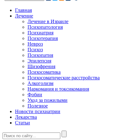
Главная
Лечение
Лечение в Израиле
Психопатология
Психиатрия
Психотерапия
Невроз
Психоз
Психопатия
Эпилепсия
Шизофрения
Психосоматика
Психосоматические расстройства
Алкоголизм
Наркомания и токсикомания
Фобии
Уход за пожилыми
Полезное
Новости психиатрии
Лекарства
Статьи