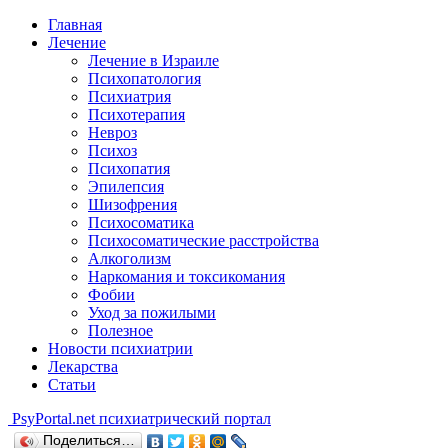
Главная
Лечение
Лечение в Израиле
Психопатология
Психиатрия
Психотерапия
Невроз
Психоз
Психопатия
Эпилепсия
Шизофрения
Психосоматика
Психосоматические расстройства
Алкоголизм
Наркомания и токсикомания
Фобии
Уход за пожилыми
Полезное
Новости психиатрии
Лекарства
Статьи
Psy
Portal.net
психиатрический портал
Поделиться…