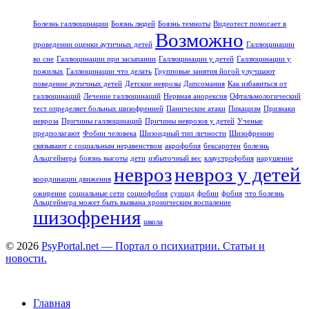
Болезнь галлюцинации
Боязнь людей
Боязнь темноты
Видеотест помогает в
Возможно
проведении оценки аутичных детей
Галлюцинации
во сне
Галлюцинации при засыпании
Галлюцинации у детей
Галлюцинации у
пожилых
Галлюцинации что делать
Групповые занятия йогой улучшают
поведение аутичных детей
Детские неврозы
Дипсомания
Как избавиться от
галлюцинаций
Лечение галлюцинаций
Нервная анорексия
Офтальмологический
тест определяет больных шизофренией
Панические атаки
Пикацизм
Признаки
невроза
Причины галлюцинаций
Причины неврозов у детей
Ученые
предполагают
Фобии человека
Шизоидный тип личности
Шизофрению
связывают с социальным неравенством
акрофобия
бексаротен
болезнь
Альцгеймера
боязнь высоты
дети
избыточный вес
клаустрофобия
нарушение
невроз
невроз у детей
координации движения
ожирение
социальные сети
социофобия
суицид
фобии
фобия
что болезнь
Альцгеймера может быть вызвана хроническим воспаление
шизофрения
школа
© 2026
PsyPortal.net — Портал о психиатрии. Статьи и
новости.
Главная