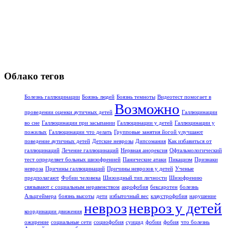
Облако тегов
Болезнь галлюцинации
Боязнь людей
Боязнь темноты
Видеотест помогает в
Возможно
проведении оценки аутичных детей
Галлюцинации
во сне
Галлюцинации при засыпании
Галлюцинации у детей
Галлюцинации у
пожилых
Галлюцинации что делать
Групповые занятия йогой улучшают
поведение аутичных детей
Детские неврозы
Дипсомания
Как избавиться от
галлюцинаций
Лечение галлюцинаций
Нервная анорексия
Офтальмологический
тест определяет больных шизофренией
Панические атаки
Пикацизм
Признаки
невроза
Причины галлюцинаций
Причины неврозов у детей
Ученые
предполагают
Фобии человека
Шизоидный тип личности
Шизофрению
связывают с социальным неравенством
акрофобия
бексаротен
болезнь
Альцгеймера
боязнь высоты
дети
избыточный вес
клаустрофобия
нарушение
невроз
невроз у детей
координации движения
ожирение
социальные сети
социофобия
суицид
фобии
фобия
что болезнь