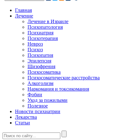
Главная
Лечение
Лечение в Израиле
Психопатология
Психиатрия
Психотерапия
Невроз
Психоз
Психопатия
Эпилепсия
Шизофрения
Психосоматика
Психосоматические расстройства
Алкоголизм
Наркомания и токсикомания
Фобии
Уход за пожилыми
Полезное
Новости психиатрии
Лекарства
Статьи