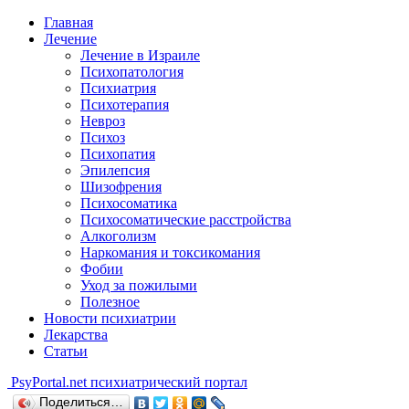
Главная
Лечение
Лечение в Израиле
Психопатология
Психиатрия
Психотерапия
Невроз
Психоз
Психопатия
Эпилепсия
Шизофрения
Психосоматика
Психосоматические расстройства
Алкоголизм
Наркомания и токсикомания
Фобии
Уход за пожилыми
Полезное
Новости психиатрии
Лекарства
Статьи
Psy
Portal.net
психиатрический портал
Поделиться…