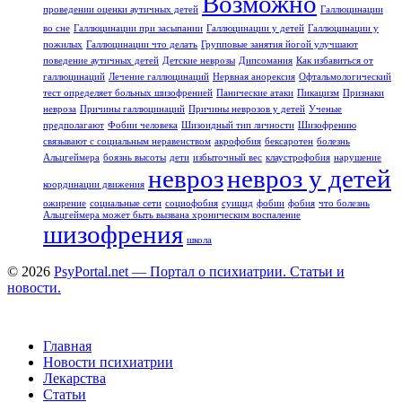
Возможно
проведении оценки аутичных детей
Галлюцинации
во сне
Галлюцинации при засыпании
Галлюцинации у детей
Галлюцинации у
пожилых
Галлюцинации что делать
Групповые занятия йогой улучшают
поведение аутичных детей
Детские неврозы
Дипсомания
Как избавиться от
галлюцинаций
Лечение галлюцинаций
Нервная анорексия
Офтальмологический
тест определяет больных шизофренией
Панические атаки
Пикацизм
Признаки
невроза
Причины галлюцинаций
Причины неврозов у детей
Ученые
предполагают
Фобии человека
Шизоидный тип личности
Шизофрению
связывают с социальным неравенством
акрофобия
бексаротен
болезнь
Альцгеймера
боязнь высоты
дети
избыточный вес
клаустрофобия
нарушение
невроз
невроз у детей
координации движения
ожирение
социальные сети
социофобия
суицид
фобии
фобия
что болезнь
Альцгеймера может быть вызвана хроническим воспаление
шизофрения
школа
© 2026
PsyPortal.net — Портал о психиатрии. Статьи и
новости.
Главная
Новости психиатрии
Лекарства
Статьи