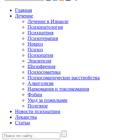
Главная
Лечение
Лечение в Израиле
Психопатология
Психиатрия
Психотерапия
Невроз
Психоз
Психопатия
Эпилепсия
Шизофрения
Психосоматика
Психосоматические расстройства
Алкоголизм
Наркомания и токсикомания
Фобии
Уход за пожилыми
Полезное
Новости психиатрии
Лекарства
Статьи