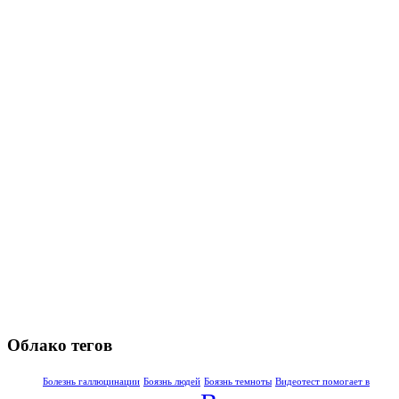
Облако тегов
Болезнь галлюцинации
Боязнь людей
Боязнь темноты
Видеотест помогает в