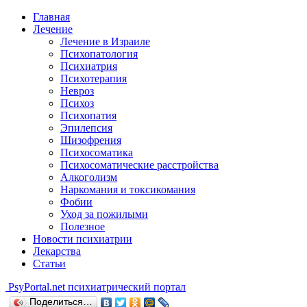
Главная
Лечение
Лечение в Израиле
Психопатология
Психиатрия
Психотерапия
Невроз
Психоз
Психопатия
Эпилепсия
Шизофрения
Психосоматика
Психосоматические расстройства
Алкоголизм
Наркомания и токсикомания
Фобии
Уход за пожилыми
Полезное
Новости психиатрии
Лекарства
Статьи
Psy
Portal.net
психиатрический портал
Поделиться…