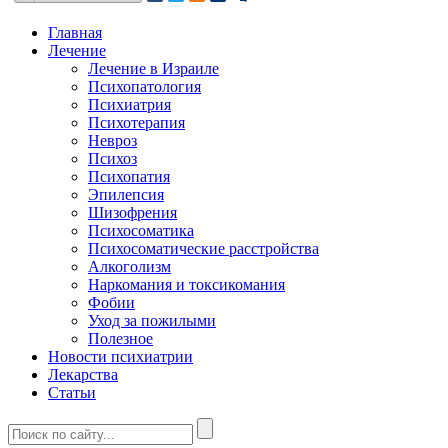
Главная
Лечение
Лечение в Израиле
Психопатология
Психиатрия
Психотерапия
Невроз
Психоз
Психопатия
Эпилепсия
Шизофрения
Психосоматика
Психосоматические расстройства
Алкоголизм
Наркомания и токсикомания
Фобии
Уход за пожилыми
Полезное
Новости психиатрии
Лекарства
Статьи