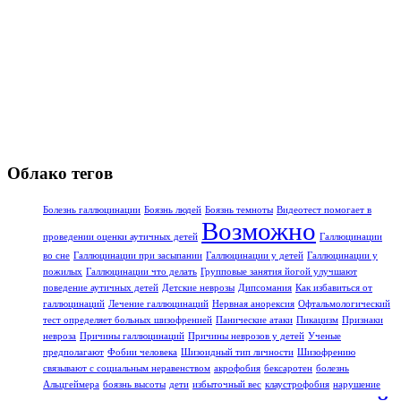
Облако тегов
Болезнь галлюцинации
Боязнь людей
Боязнь темноты
Видеотест помогает в
Возможно
проведении оценки аутичных детей
Галлюцинации
во сне
Галлюцинации при засыпании
Галлюцинации у детей
Галлюцинации у
пожилых
Галлюцинации что делать
Групповые занятия йогой улучшают
поведение аутичных детей
Детские неврозы
Дипсомания
Как избавиться от
галлюцинаций
Лечение галлюцинаций
Нервная анорексия
Офтальмологический
тест определяет больных шизофренией
Панические атаки
Пикацизм
Признаки
невроза
Причины галлюцинаций
Причины неврозов у детей
Ученые
предполагают
Фобии человека
Шизоидный тип личности
Шизофрению
связывают с социальным неравенством
акрофобия
бексаротен
болезнь
Альцгеймера
боязнь высоты
дети
избыточный вес
клаустрофобия
нарушение