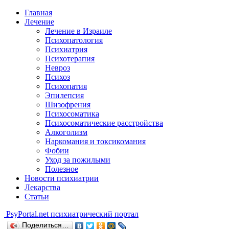
Главная
Лечение
Лечение в Израиле
Психопатология
Психиатрия
Психотерапия
Невроз
Психоз
Психопатия
Эпилепсия
Шизофрения
Психосоматика
Психосоматические расстройства
Алкоголизм
Наркомания и токсикомания
Фобии
Уход за пожилыми
Полезное
Новости психиатрии
Лекарства
Статьи
Psy
Portal.net
психиатрический портал
Поделиться…