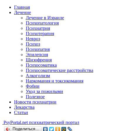
Главная
Лечение
Лечение в Израиле
Психопатология
Психиатрия
Психотерапия
Невроз
Психоз
Психопатия
Эпилепсия
Шизофрения
Психосоматика
Психосоматические расстройства
Алкоголизм
Наркомания и токсикомания
Фобии
Уход за пожилыми
Полезное
Новости психиатрии
Лекарства
Статьи
Psy
Portal.net
психиатрический портал
Поделиться…