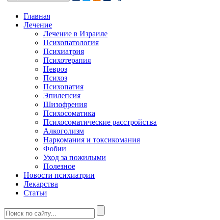
Главная
Лечение
Лечение в Израиле
Психопатология
Психиатрия
Психотерапия
Невроз
Психоз
Психопатия
Эпилепсия
Шизофрения
Психосоматика
Психосоматические расстройства
Алкоголизм
Наркомания и токсикомания
Фобии
Уход за пожилыми
Полезное
Новости психиатрии
Лекарства
Статьи