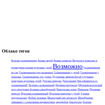
Облако тегов
Болезнь галлюцинации
Боязнь людей
Боязнь темноты
Видеотест помогает в
Возможно
проведении оценки аутичных детей
Галлюцинации
во сне
Галлюцинации при засыпании
Галлюцинации у детей
Галлюцинации у
пожилых
Галлюцинации что делать
Групповые занятия йогой улучшают
поведение аутичных детей
Детские неврозы
Дипсомания
Как избавиться от
галлюцинаций
Лечение галлюцинаций
Нервная анорексия
Офтальмологический
тест определяет больных шизофренией
Панические атаки
Пикацизм
Признаки
невроза
Причины галлюцинаций
Причины неврозов у детей
Ученые
предполагают
Фобии человека
Шизоидный тип личности
Шизофрению
связывают с социальным неравенством
акрофобия
бексаротен
болезнь