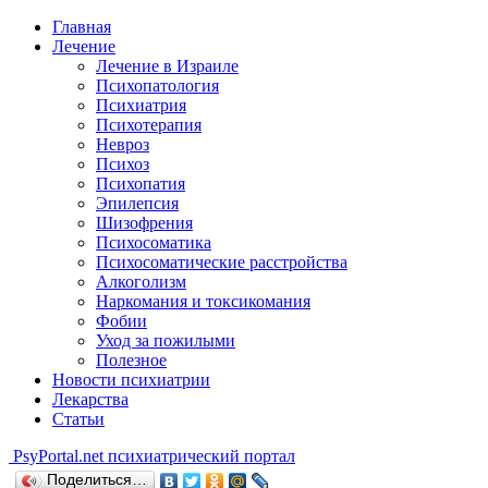
Главная
Лечение
Лечение в Израиле
Психопатология
Психиатрия
Психотерапия
Невроз
Психоз
Психопатия
Эпилепсия
Шизофрения
Психосоматика
Психосоматические расстройства
Алкоголизм
Наркомания и токсикомания
Фобии
Уход за пожилыми
Полезное
Новости психиатрии
Лекарства
Статьи
Psy
Portal.net
психиатрический портал
Поделиться…