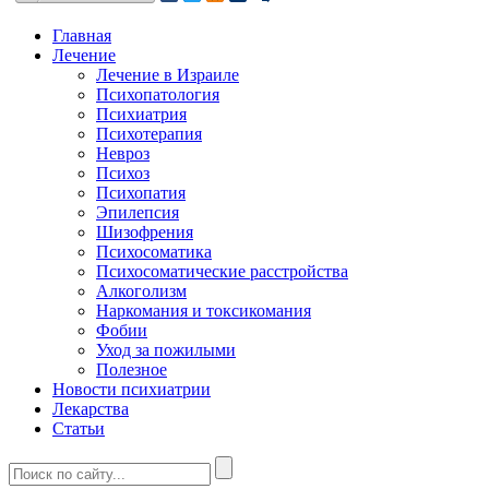
Главная
Лечение
Лечение в Израиле
Психопатология
Психиатрия
Психотерапия
Невроз
Психоз
Психопатия
Эпилепсия
Шизофрения
Психосоматика
Психосоматические расстройства
Алкоголизм
Наркомания и токсикомания
Фобии
Уход за пожилыми
Полезное
Новости психиатрии
Лекарства
Статьи