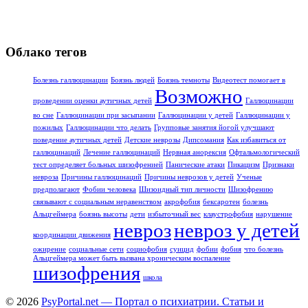
Облако тегов
Болезнь галлюцинации
Боязнь людей
Боязнь темноты
Видеотест помогает в
Возможно
проведении оценки аутичных детей
Галлюцинации
во сне
Галлюцинации при засыпании
Галлюцинации у детей
Галлюцинации у
пожилых
Галлюцинации что делать
Групповые занятия йогой улучшают
поведение аутичных детей
Детские неврозы
Дипсомания
Как избавиться от
галлюцинаций
Лечение галлюцинаций
Нервная анорексия
Офтальмологический
тест определяет больных шизофренией
Панические атаки
Пикацизм
Признаки
невроза
Причины галлюцинаций
Причины неврозов у детей
Ученые
предполагают
Фобии человека
Шизоидный тип личности
Шизофрению
связывают с социальным неравенством
акрофобия
бексаротен
болезнь
Альцгеймера
боязнь высоты
дети
избыточный вес
клаустрофобия
нарушение
невроз
невроз у детей
координации движения
ожирение
социальные сети
социофобия
суицид
фобии
фобия
что болезнь
Альцгеймера может быть вызвана хроническим воспаление
шизофрения
школа
© 2026
PsyPortal.net — Портал о психиатрии. Статьи и