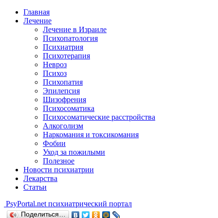
Главная
Лечение
Лечение в Израиле
Психопатология
Психиатрия
Психотерапия
Невроз
Психоз
Психопатия
Эпилепсия
Шизофрения
Психосоматика
Психосоматические расстройства
Алкоголизм
Наркомания и токсикомания
Фобии
Уход за пожилыми
Полезное
Новости психиатрии
Лекарства
Статьи
Psy
Portal.net
психиатрический портал
Поделиться…