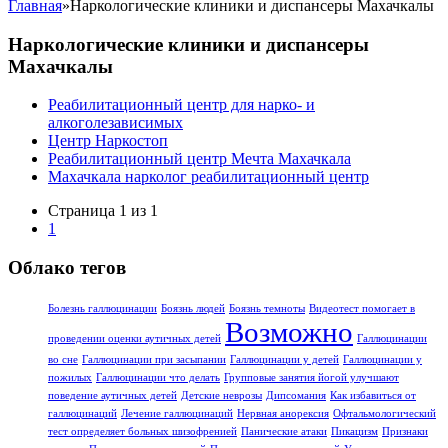
Главная
»
Наркологические клиники и диспансеры Махачкалы
Наркологические клиники и диспансеры
Махачкалы
Реабилитационный центр для нарко- и
алкоголезависимых
Центр Наркостоп
Реабилитационный центр Мечта Махачкала
Махачкала нарколог реабилитационный центр
Страница 1 из 1
1
Облако тегов
Болезнь галлюцинации
Боязнь людей
Боязнь темноты
Видеотест помогает в
Возможно
проведении оценки аутичных детей
Галлюцинации
во сне
Галлюцинации при засыпании
Галлюцинации у детей
Галлюцинации у
пожилых
Галлюцинации что делать
Групповые занятия йогой улучшают
поведение аутичных детей
Детские неврозы
Дипсомания
Как избавиться от
галлюцинаций
Лечение галлюцинаций
Нервная анорексия
Офтальмологический
тест определяет больных шизофренией
Панические атаки
Пикацизм
Признаки