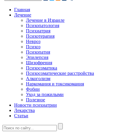
Главная
Лечение
Лечение в Израиле
Психопатология
Психиатрия
Психотерапия
Невроз
Психоз
Психопатия
Эпилепсия
Шизофрения
Психосоматика
Психосоматические расстройства
Алкоголизм
Наркомания и токсикомания
Фобии
Уход за пожилыми
Полезное
Новости психиатрии
Лекарства
Статьи