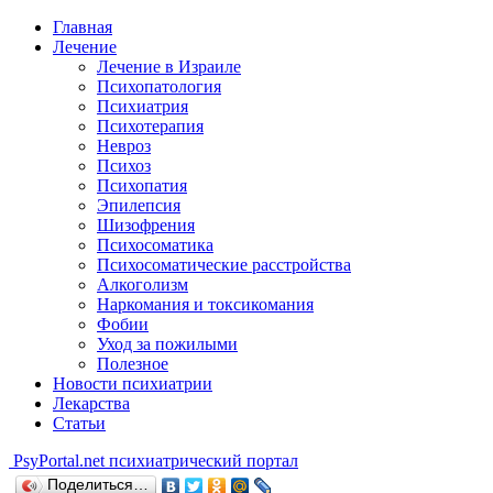
Главная
Лечение
Лечение в Израиле
Психопатология
Психиатрия
Психотерапия
Невроз
Психоз
Психопатия
Эпилепсия
Шизофрения
Психосоматика
Психосоматические расстройства
Алкоголизм
Наркомания и токсикомания
Фобии
Уход за пожилыми
Полезное
Новости психиатрии
Лекарства
Статьи
Psy
Portal.net
психиатрический портал
Поделиться…