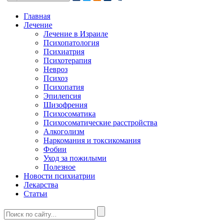
Главная
Лечение
Лечение в Израиле
Психопатология
Психиатрия
Психотерапия
Невроз
Психоз
Психопатия
Эпилепсия
Шизофрения
Психосоматика
Психосоматические расстройства
Алкоголизм
Наркомания и токсикомания
Фобии
Уход за пожилыми
Полезное
Новости психиатрии
Лекарства
Статьи