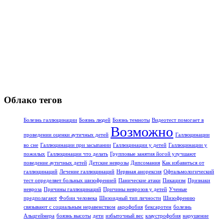
Облако тегов
Болезнь галлюцинации
Боязнь людей
Боязнь темноты
Видеотест помогает в
Возможно
проведении оценки аутичных детей
Галлюцинации
во сне
Галлюцинации при засыпании
Галлюцинации у детей
Галлюцинации у
пожилых
Галлюцинации что делать
Групповые занятия йогой улучшают
поведение аутичных детей
Детские неврозы
Дипсомания
Как избавиться от
галлюцинаций
Лечение галлюцинаций
Нервная анорексия
Офтальмологический
тест определяет больных шизофренией
Панические атаки
Пикацизм
Признаки
невроза
Причины галлюцинаций
Причины неврозов у детей
Ученые
предполагают
Фобии человека
Шизоидный тип личности
Шизофрению
связывают с социальным неравенством
акрофобия
бексаротен
болезнь
Альцгеймера
боязнь высоты
дети
избыточный вес
клаустрофобия
нарушение