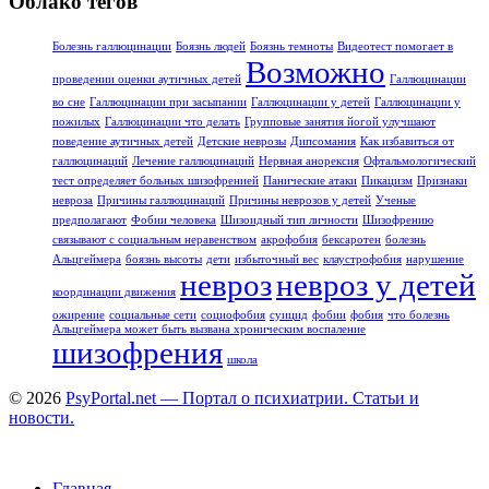
Облако тегов
Болезнь галлюцинации
Боязнь людей
Боязнь темноты
Видеотест помогает в
Возможно
проведении оценки аутичных детей
Галлюцинации
во сне
Галлюцинации при засыпании
Галлюцинации у детей
Галлюцинации у
пожилых
Галлюцинации что делать
Групповые занятия йогой улучшают
поведение аутичных детей
Детские неврозы
Дипсомания
Как избавиться от
галлюцинаций
Лечение галлюцинаций
Нервная анорексия
Офтальмологический
тест определяет больных шизофренией
Панические атаки
Пикацизм
Признаки
невроза
Причины галлюцинаций
Причины неврозов у детей
Ученые
предполагают
Фобии человека
Шизоидный тип личности
Шизофрению
связывают с социальным неравенством
акрофобия
бексаротен
болезнь
Альцгеймера
боязнь высоты
дети
избыточный вес
клаустрофобия
нарушение
невроз
невроз у детей
координации движения
ожирение
социальные сети
социофобия
суицид
фобии
фобия
что болезнь
Альцгеймера может быть вызвана хроническим воспаление
шизофрения
школа
© 2026
PsyPortal.net — Портал о психиатрии. Статьи и
новости.
Главная