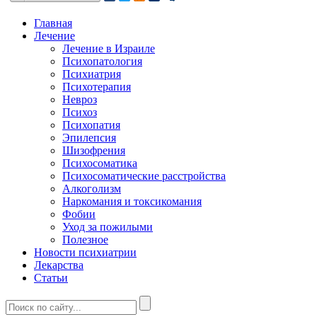
Главная
Лечение
Лечение в Израиле
Психопатология
Психиатрия
Психотерапия
Невроз
Психоз
Психопатия
Эпилепсия
Шизофрения
Психосоматика
Психосоматические расстройства
Алкоголизм
Наркомания и токсикомания
Фобии
Уход за пожилыми
Полезное
Новости психиатрии
Лекарства
Статьи