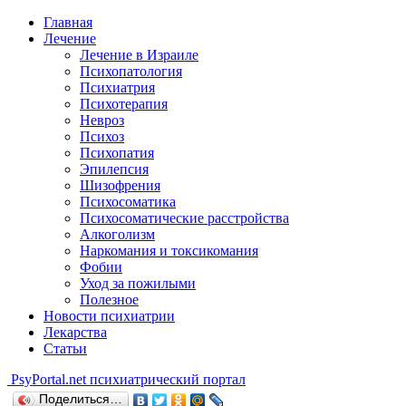
Главная
Лечение
Лечение в Израиле
Психопатология
Психиатрия
Психотерапия
Невроз
Психоз
Психопатия
Эпилепсия
Шизофрения
Психосоматика
Психосоматические расстройства
Алкоголизм
Наркомания и токсикомания
Фобии
Уход за пожилыми
Полезное
Новости психиатрии
Лекарства
Статьи
Psy
Portal.net
психиатрический портал
Поделиться…