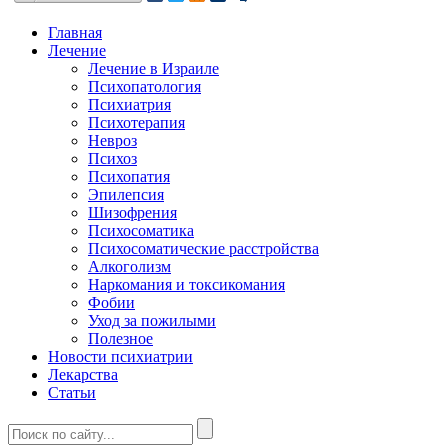
Главная
Лечение
Лечение в Израиле
Психопатология
Психиатрия
Психотерапия
Невроз
Психоз
Психопатия
Эпилепсия
Шизофрения
Психосоматика
Психосоматические расстройства
Алкоголизм
Наркомания и токсикомания
Фобии
Уход за пожилыми
Полезное
Новости психиатрии
Лекарства
Статьи