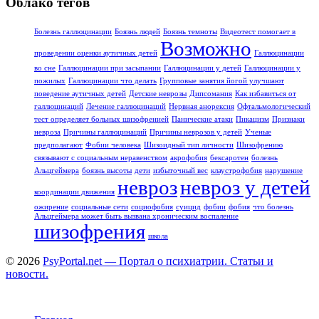
Облако тегов
Болезнь галлюцинации
Боязнь людей
Боязнь темноты
Видеотест помогает в
Возможно
проведении оценки аутичных детей
Галлюцинации
во сне
Галлюцинации при засыпании
Галлюцинации у детей
Галлюцинации у
пожилых
Галлюцинации что делать
Групповые занятия йогой улучшают
поведение аутичных детей
Детские неврозы
Дипсомания
Как избавиться от
галлюцинаций
Лечение галлюцинаций
Нервная анорексия
Офтальмологический
тест определяет больных шизофренией
Панические атаки
Пикацизм
Признаки
невроза
Причины галлюцинаций
Причины неврозов у детей
Ученые
предполагают
Фобии человека
Шизоидный тип личности
Шизофрению
связывают с социальным неравенством
акрофобия
бексаротен
болезнь
Альцгеймера
боязнь высоты
дети
избыточный вес
клаустрофобия
нарушение
невроз
невроз у детей
координации движения
ожирение
социальные сети
социофобия
суицид
фобии
фобия
что болезнь
Альцгеймера может быть вызвана хроническим воспаление
шизофрения
школа
© 2026
PsyPortal.net — Портал о психиатрии. Статьи и
новости.