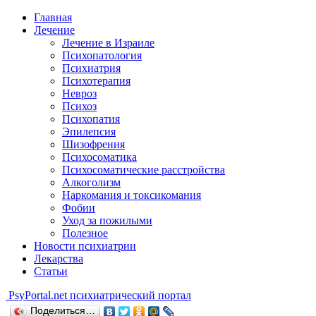
Главная
Лечение
Лечение в Израиле
Психопатология
Психиатрия
Психотерапия
Невроз
Психоз
Психопатия
Эпилепсия
Шизофрения
Психосоматика
Психосоматические расстройства
Алкоголизм
Наркомания и токсикомания
Фобии
Уход за пожилыми
Полезное
Новости психиатрии
Лекарства
Статьи
Psy
Portal.net
психиатрический портал
Поделиться…