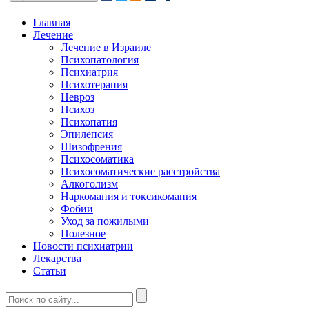
Главная
Лечение
Лечение в Израиле
Психопатология
Психиатрия
Психотерапия
Невроз
Психоз
Психопатия
Эпилепсия
Шизофрения
Психосоматика
Психосоматические расстройства
Алкоголизм
Наркомания и токсикомания
Фобии
Уход за пожилыми
Полезное
Новости психиатрии
Лекарства
Статьи