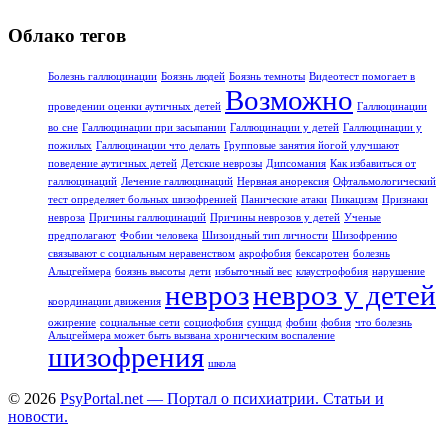
Облако тегов
Болезнь галлюцинации
Боязнь людей
Боязнь темноты
Видеотест помогает в
Возможно
проведении оценки аутичных детей
Галлюцинации
во сне
Галлюцинации при засыпании
Галлюцинации у детей
Галлюцинации у
пожилых
Галлюцинации что делать
Групповые занятия йогой улучшают
поведение аутичных детей
Детские неврозы
Дипсомания
Как избавиться от
галлюцинаций
Лечение галлюцинаций
Нервная анорексия
Офтальмологический
тест определяет больных шизофренией
Панические атаки
Пикацизм
Признаки
невроза
Причины галлюцинаций
Причины неврозов у детей
Ученые
предполагают
Фобии человека
Шизоидный тип личности
Шизофрению
связывают с социальным неравенством
акрофобия
бексаротен
болезнь
Альцгеймера
боязнь высоты
дети
избыточный вес
клаустрофобия
нарушение
невроз
невроз у детей
координации движения
ожирение
социальные сети
социофобия
суицид
фобии
фобия
что болезнь
Альцгеймера может быть вызвана хроническим воспаление
шизофрения
школа
© 2026
PsyPortal.net — Портал о психиатрии. Статьи и
новости.