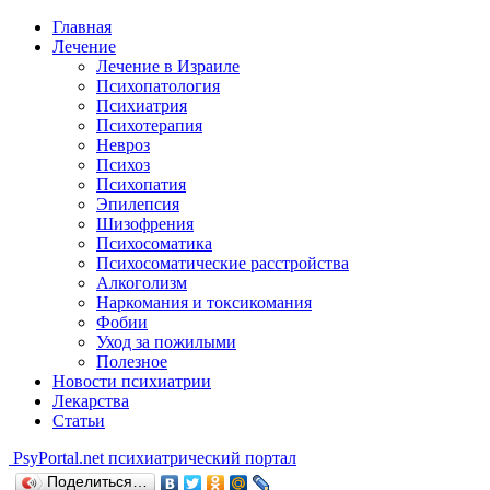
Главная
Лечение
Лечение в Израиле
Психопатология
Психиатрия
Психотерапия
Невроз
Психоз
Психопатия
Эпилепсия
Шизофрения
Психосоматика
Психосоматические расстройства
Алкоголизм
Наркомания и токсикомания
Фобии
Уход за пожилыми
Полезное
Новости психиатрии
Лекарства
Статьи
Psy
Portal.net
психиатрический портал
Поделиться…