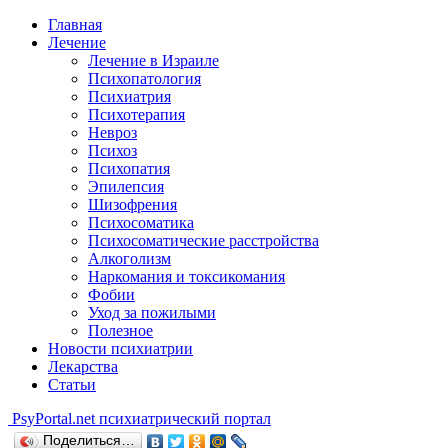
Главная
Лечение
Лечение в Израиле
Психопатология
Психиатрия
Психотерапия
Невроз
Психоз
Психопатия
Эпилепсия
Шизофрения
Психосоматика
Психосоматические расстройства
Алкоголизм
Наркомания и токсикомания
Фобии
Уход за пожилыми
Полезное
Новости психиатрии
Лекарства
Статьи
Psy
Portal.net
психиатрический портал
Поделиться…