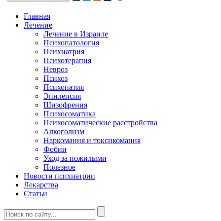
Главная
Лечение
Лечение в Израиле
Психопатология
Психиатрия
Психотерапия
Невроз
Психоз
Психопатия
Эпилепсия
Шизофрения
Психосоматика
Психосоматические расстройства
Алкоголизм
Наркомания и токсикомания
Фобии
Уход за пожилыми
Полезное
Новости психиатрии
Лекарства
Статьи