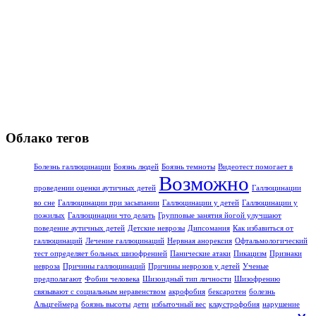
Облако тегов
Болезнь галлюцинации
Боязнь людей
Боязнь темноты
Видеотест помогает в
Возможно
проведении оценки аутичных детей
Галлюцинации
во сне
Галлюцинации при засыпании
Галлюцинации у детей
Галлюцинации у
пожилых
Галлюцинации что делать
Групповые занятия йогой улучшают
поведение аутичных детей
Детские неврозы
Дипсомания
Как избавиться от
галлюцинаций
Лечение галлюцинаций
Нервная анорексия
Офтальмологический
тест определяет больных шизофренией
Панические атаки
Пикацизм
Признаки
невроза
Причины галлюцинаций
Причины неврозов у детей
Ученые
предполагают
Фобии человека
Шизоидный тип личности
Шизофрению
связывают с социальным неравенством
акрофобия
бексаротен
болезнь
Альцгеймера
боязнь высоты
дети
избыточный вес
клаустрофобия
нарушение