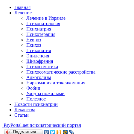
Главная
Лечение
Лечение в Израиле
Психопатология
Психиатрия
Психотерапия
Невроз
Психоз
Психопатия
Эпилепсия
Шизофрения
Психосоматика
Психосоматические расстройства
Алкоголизм
Наркомания и токсикомания
Фобии
Уход за пожилыми
Полезное
Новости психиатрии
Лекарства
Статьи
Psy
Portal.net
психиатрический портал
Поделиться…