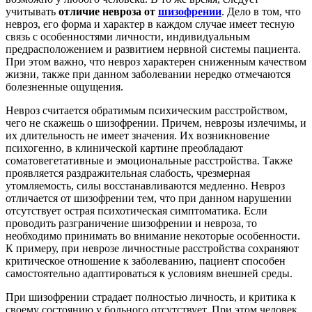
учитывать
отличие невроза от
шизофрении
. Дело в том, что
невроз, его форма и характер в каждом случае имеет тесную
связь с особенностями личности, индивидуальным
предрасположением и развитием нервной системы пациента.
При этом важно, что невроз характерен сниженным качеством
жизни, также при данном заболевании нередко отмечаются
болезненные ощущения.
Невроз считается обратимым психическим расстройством,
чего не скажешь о шизофрении. Причем, неврозы излечимы, и
их длительность не имеет значения. Их возникновение
психогенно, в клинической картине преобладают
соматовегетативные и эмоциональные расстройства. Также
проявляется раздражительная слабость, чрезмерная
утомляемость, силы восстанавливаются медленно. Невроз
отличается от шизофрении тем, что при данном нарушении
отсутствует острая психотическая симптоматика. Если
проводить разграничение шизофрении и невроза, то
необходимо принимать во внимание некоторые особенности.
К примеру, при неврозе личностные расстройства сохраняют
критическое отношение к заболеванию, пациент способен
самостоятельно адаптироваться к условиям внешней среды.
При шизофрении страдает полностью личность, и критика к
своему состоянию у больного отсутствует. При этом человек