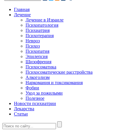
Главная
Лечение
Лечение в Израиле
Психопатология
Психиатрия
Психотерапия
Невроз
Психоз
Психопатия
Эпилепсия
Шизофрения
Психосоматика
Психосоматические расстройства
Алкоголизм
Наркомания и токсикомания
Фобии
Уход за пожилыми
Полезное
Новости психиатрии
Лекарства
Статьи