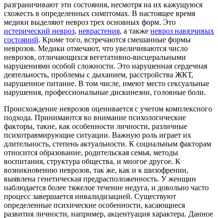
разграничивают эти состояния, несмотря на их кажущуюся
схожесть в определенных симптомах. В настоящее время
медики выделяют невроз трех основных форм. Это
истерический невроз
,
неврастения
, а также
невроз навязчивых
состояний
. Кроме того, встречаются смешанные формы
неврозов. Медики отмечают, что увеличиваются число
неврозов, отличающихся вегетативно-висцеральными
нарушениями особой сложности. Это нарушенная сердечная
деятельность, проблемы с дыханием, расстройства ЖКТ,
нарушенное питание. В том числе, имеют место сексуальные
нарушения, профессиональные дискинезии, головные боли.
Происхождение неврозов оценивается с учетом комплексного
подхода. Принимаются во внимание психологические
факторы, такие, как особенности личности, различные
психотравмирующие ситуации. Важную роль играет их
длительность, степень актуальности. К социальным факторам
относится образование, родительская семья, методы
воспитания, структура общества, и многое другое. К
возникновению неврозов, так же, как и к шизофрении,
выявлена генетическая предрасположенность. У женщин
наблюдается более тяжелое течение недуга, и довольно часто
процесс завершается инвалидизацией. Существуют
определенные психические особенности, касающиеся
развития личности, например, акцентуация характера. Данное