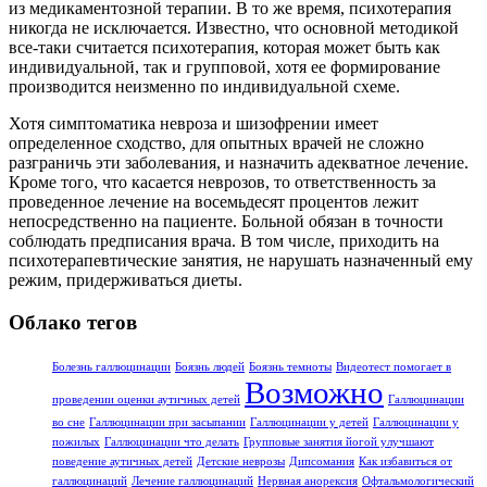
из медикаментозной терапии. В то же время, психотерапия
никогда не исключается. Известно, что основной методикой
все-таки считается психотерапия, которая может быть как
индивидуальной, так и групповой, хотя ее формирование
производится неизменно по индивидуальной схеме.
Хотя симптоматика невроза и шизофрении имеет
определенное сходство, для опытных врачей не сложно
разграничь эти заболевания, и назначить адекватное лечение.
Кроме того, что касается неврозов, то ответственность за
проведенное лечение на восемьдесят процентов лежит
непосредственно на пациенте. Больной обязан в точности
соблюдать предписания врача. В том числе, приходить на
психотерапевтические занятия, не нарушать назначенный ему
режим, придерживаться диеты.
Облако тегов
Болезнь галлюцинации
Боязнь людей
Боязнь темноты
Видеотест помогает в
Возможно
проведении оценки аутичных детей
Галлюцинации
во сне
Галлюцинации при засыпании
Галлюцинации у детей
Галлюцинации у
пожилых
Галлюцинации что делать
Групповые занятия йогой улучшают
поведение аутичных детей
Детские неврозы
Дипсомания
Как избавиться от
галлюцинаций
Лечение галлюцинаций
Нервная анорексия
Офтальмологический