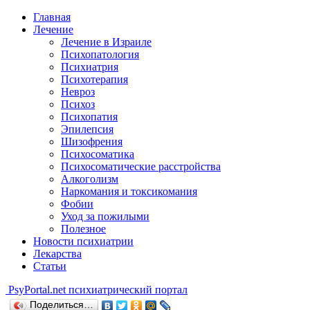
Главная
Лечение
Лечение в Израиле
Психопатология
Психиатрия
Психотерапия
Невроз
Психоз
Психопатия
Эпилепсия
Шизофрения
Психосоматика
Психосоматические расстройства
Алкоголизм
Наркомания и токсикомания
Фобии
Уход за пожилыми
Полезное
Новости психиатрии
Лекарства
Статьи
Psy
Portal.net
психиатрический портал
Поделиться…