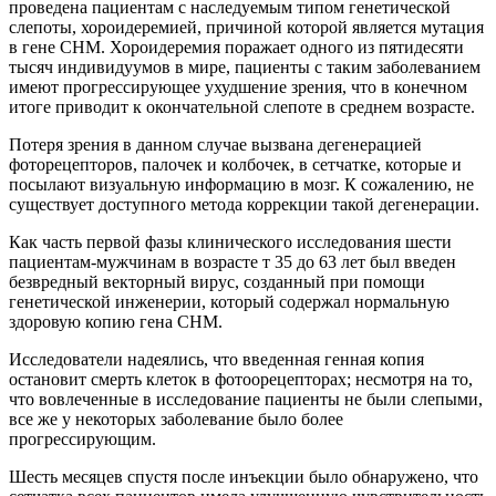
проведена пациентам с наследуемым типом генетической
слепоты, хороидеремией, причиной которой является мутация
в гене CHM. Хороидеремия поражает одного из пятидесяти
тысяч индивидуумов в мире, пациенты с таким заболеванием
имеют прогрессирующее ухудшение зрения, что в конечном
итоге приводит к окончательной слепоте в среднем возрасте.
Потеря зрения в данном случае вызвана дегенерацией
фоторецепторов, палочек и колбочек, в сетчатке, которые и
посылают визуальную информацию в мозг. К сожалению, не
существует доступного метода коррекции такой дегенерации.
Как часть первой фазы клинического исследования шести
пациентам-мужчинам в возрасте т 35 до 63 лет был введен
безвредный векторный вирус, созданный при помощи
генетической инженерии, который содержал нормальную
здоровую копию гена CHM.
Исследователи надеялись, что введенная генная копия
остановит смерть клеток в фотоорецепторах; несмотря на то,
что вовлеченные в исследование пациенты не были слепыми,
все же у некоторых заболевание было более
прогрессирующим.
Шесть месяцев спустя после инъекции было обнаружено, что