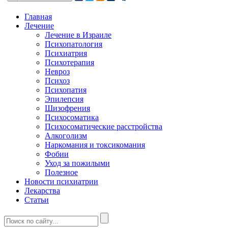
Главная
Лечение
Лечение в Израиле
Психопатология
Психиатрия
Психотерапия
Невроз
Психоз
Психопатия
Эпилепсия
Шизофрения
Психосоматика
Психосоматические расстройства
Алкоголизм
Наркомания и токсикомания
Фобии
Уход за пожилыми
Полезное
Новости психиатрии
Лекарства
Статьи