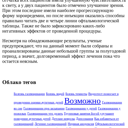
сетчатка всех пациентов имела улучшенную чувствительность
к свету, а у двух пациентов было отмечено улучшение зрения.
При этом последние имели наиболее прогрессирующую
форму хороиредемии, но после инъекции оказались способны
правильно читать две и четыре линии офтальмологической
таблицы. Также не было зафиксировано каких-либо
негативных эффектов от проведенной процедуры.
Несмотря на обнадеживающие результаты, ученые
предупреждают, что на данный момент были собраны и
проанализированы данные небольшой группы за полугодовой
период, а значит, долговременный эффект лечения пока что
остается неясным.
Облако тегов
Болезнь галлюцинации
Боязнь людей
Боязнь темноты
Видеотест помогает в
Возможно
проведении оценки аутичных детей
Галлюцинации
во сне
Галлюцинации при засыпании
Галлюцинации у детей
Галлюцинации у
пожилых
Галлюцинации что делать
Групповые занятия йогой улучшают
поведение аутичных детей
Детские неврозы
Дипсомания
Как избавиться от
галлюцинаций
Лечение галлюцинаций
Нервная анорексия
Офтальмологический