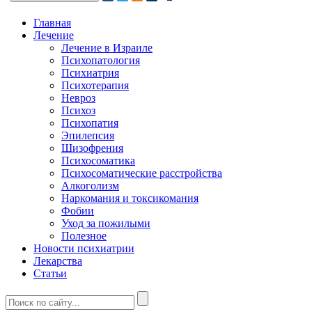
Главная
Лечение
Лечение в Израиле
Психопатология
Психиатрия
Психотерапия
Невроз
Психоз
Психопатия
Эпилепсия
Шизофрения
Психосоматика
Психосоматические расстройства
Алкоголизм
Наркомания и токсикомания
Фобии
Уход за пожилыми
Полезное
Новости психиатрии
Лекарства
Статьи