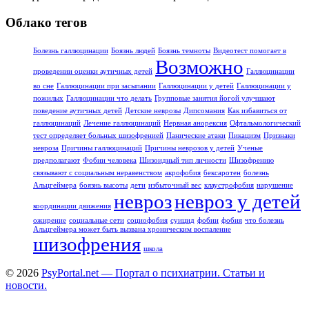
Облако тегов
Болезнь галлюцинации
Боязнь людей
Боязнь темноты
Видеотест помогает в
Возможно
проведении оценки аутичных детей
Галлюцинации
во сне
Галлюцинации при засыпании
Галлюцинации у детей
Галлюцинации у
пожилых
Галлюцинации что делать
Групповые занятия йогой улучшают
поведение аутичных детей
Детские неврозы
Дипсомания
Как избавиться от
галлюцинаций
Лечение галлюцинаций
Нервная анорексия
Офтальмологический
тест определяет больных шизофренией
Панические атаки
Пикацизм
Признаки
невроза
Причины галлюцинаций
Причины неврозов у детей
Ученые
предполагают
Фобии человека
Шизоидный тип личности
Шизофрению
связывают с социальным неравенством
акрофобия
бексаротен
болезнь
Альцгеймера
боязнь высоты
дети
избыточный вес
клаустрофобия
нарушение
невроз
невроз у детей
координации движения
ожирение
социальные сети
социофобия
суицид
фобии
фобия
что болезнь
Альцгеймера может быть вызвана хроническим воспаление
шизофрения
школа
© 2026
PsyPortal.net — Портал о психиатрии. Статьи и
новости.