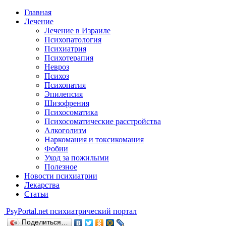
Главная
Лечение
Лечение в Израиле
Психопатология
Психиатрия
Психотерапия
Невроз
Психоз
Психопатия
Эпилепсия
Шизофрения
Психосоматика
Психосоматические расстройства
Алкоголизм
Наркомания и токсикомания
Фобии
Уход за пожилыми
Полезное
Новости психиатрии
Лекарства
Статьи
Psy
Portal.net
психиатрический портал
Поделиться…