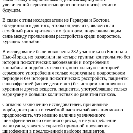
увеличенной вероятностью диагностики шизофрении в
будущем.
В связи с этим исследователи из Гарварда и Бостона
объединились для того, чтобы определить, является ли
семейный риск критическим фактором, подчеркивающим
связь между проявлением расстройства среди подростков,
курящих каннабис.
В исследование были вовлечены 282 участника из Бостона и
Нью-Йорка, их разделили на четыре группы: контрольную без
истории психотических заболеваний и потребления
каннабиса и подобных веществ, контрольную с историей
серьезного употребления только марихуаны в подростковом
периоде и без истории психотических расстройств, пациенты
с шизофренией (менее десяти лет) без истории конопляного
курения и других веществ, пациенты, употреблявшие только
марихуану в больших количествах до развития психоза.
Согласно заключению исследователей, при анализе
морбидного риска и семейной частоты заболевания можно
предположить, что именно наличие увеличенного
шизофренического семейного риска, а не употребление
марихуаны, является скрытой причиной проявления
шизофрении в предложенной выборке пациентов.