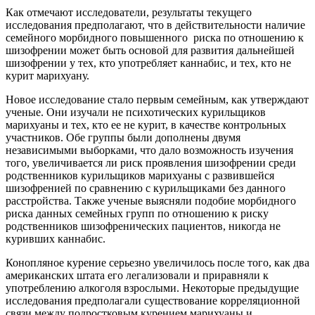
Как отмечают исследователи, результаты текущего
исследования предполагают, что в действительности наличие
семейного морбидного повышенного риска по отношению к
шизофрении может быть основой для развития дальнейшей
шизофрении у тех, кто употребляет каннабис, и тех, кто не
курит марихуану.
Новое исследование стало первым семейным, как утверждают
ученые. Они изучали не психотических курильщиков
марихуаны и тех, кто ее не курит, в качестве контрольных
участников. Обе группы были дополнены двумя
независимыми выборками, что дало возможность изучения
того, увеличивается ли риск проявления шизофрении среди
родственников курильщиков марихуаны с развившейся
шизофренией по сравнению с курильщиками без данного
расстройства. Также ученые выясняли подобие морбидного
риска данных семейных групп по отношению к риску
родственников шизофренических пациентов, никогда не
куривших каннабис.
Конопляное курение серьезно увеличилось после того, как два
американских штата его легализовали и приравняли к
употреблению алкоголя взрослыми. Некоторые предыдущие
исследования предполагали существование корреляционной
связи между подростковым курением марихуаны и