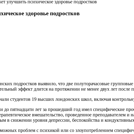
жет улучшить психическое здоровье подростков
хическое здоровье подростков
нских подростков выявило, что две полуторачасовые групповы
ительный эффект длится на протяжении не менее двух лет после 
изучали студентов 19 высших лондонских школ, включая контроль
ми до пятнадцати лет за прошедший год имел специфические проб
терапевтическое вмешательство, проведенное преподавателем и 
ым в снижении уровня депрессии, беспокойства и кондуктивных
озможных проблем с психикой или со злоупотреблением специф