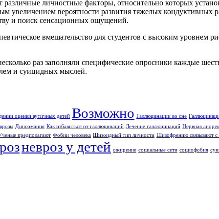
ет различные личностные факторы, относительно которых устано
ым увеличением вероятности развития тяжелых кондуктивных рас
ству и поиск сенсационных ощущений.
евтическое вмешательство для студентов с высоким уровнем ри
несколько раз заполняли специфические опросники каждые шесть
блем и суицидных мыслей.
Возможно
дении оценки аутичных детей
Галлюцинации во сне
Галлюцинаци
врозы
Дипсомания
Как избавиться от галлюцинаций
Лечение галлюцинаций
Нервная аноре
Ученые предполагают
Фобии человека
Шизоидный тип личности
Шизофрению связывают с 
роз
невроз у детей
ожирение
социальные сети
социофобия
суи