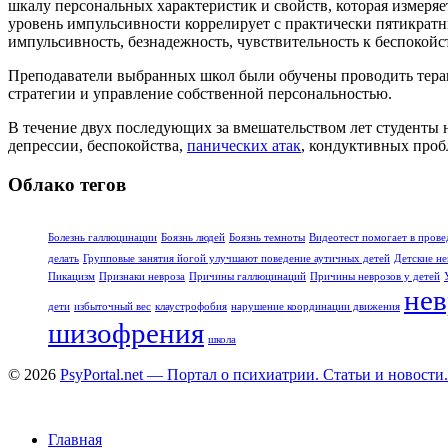
шкалу персональных характеристик и свойств, которая измеря
уровень импульсивности коррелирует с практически пятикратн
импульсивность, безнадежность, чувствительность к беспокой
Преподаватели выбранных школ были обучены проводить терап
стратегии и управление собственной персональностью.
В течение двух последующих за вмешательством лет студенты 
депрессии, беспокойства,
панических атак
, кондуктивных про
Облако тегов
Болезнь галлюцинации
Боязнь людей
Боязнь темноты
Видеотест помогает в прове
делать
Групповые занятия йогой улучшают поведение аутичных детей
Детские не
Пикацизм
Признаки невроза
Причины галлюцинаций
Причины неврозов у детей
нев
дети
избыточный вес
клаустрофобия
нарушение координации движения
шизофрения
школа
© 2026
PsyPortal.net — Портал о психиатрии. Статьи и новости.
Главная