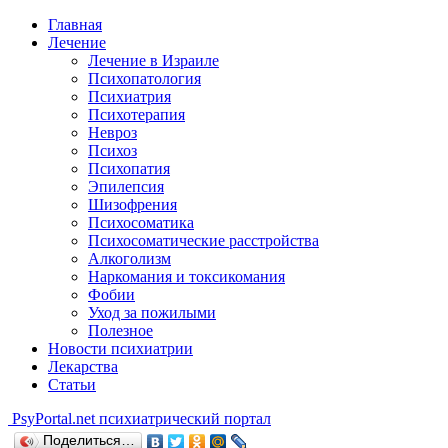
Главная
Лечение
Лечение в Израиле
Психопатология
Психиатрия
Психотерапия
Невроз
Психоз
Психопатия
Эпилепсия
Шизофрения
Психосоматика
Психосоматические расстройства
Алкоголизм
Наркомания и токсикомания
Фобии
Уход за пожилыми
Полезное
Новости психиатрии
Лекарства
Статьи
Psy
Portal.net
психиатрический портал
Поделиться…