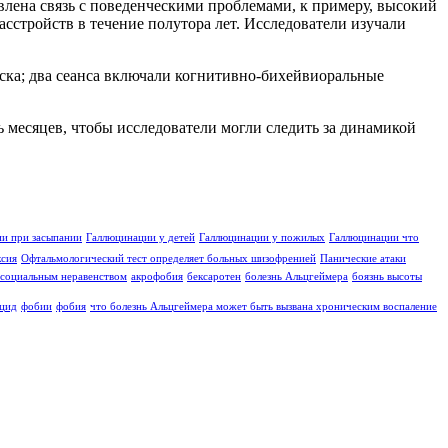
влена связь с поведенческими проблемами, к примеру, высокий
стройств в течение полутора лет. Исследователи изучали
ска; два сеанса включали когнитивно-бихейвиоральные
 месяцев, чтобы исследователи могли следить за динамикой
и при засыпании
Галлюцинации у детей
Галлюцинации у пожилых
Галлюцинации что
ксия
Офтальмологический тест определяет больных шизофренией
Панические атаки
социальным неравенством
акрофобия
бексаротен
болезнь Альцгеймера
боязнь высоты
цид
фобии
фобия
что болезнь Альцгеймера может быть вызвана хроническим воспаление