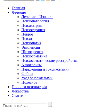
Главная
Лечение
Лечение в Израиле
Психопатология
Психиатрия
Психотерапия
Невроз
Психоз
Психопатия
Эпилепсия
Шизофрения
Психосоматика
Психосоматические расстройства
Алкоголизм
Наркомания и токсикомания
Фобии
Уход за пожилыми
Полезное
Новости психиатрии
Лекарства
Статьи