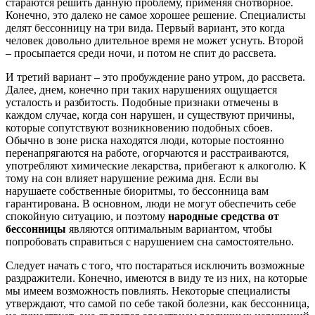
стараются решить данную проблему, применяя снотворное.
Конечно, это далеко не самое хорошее решение. Специалисты
делят бессонницу на три вида. Первый вариант, это когда
человек довольно длительное время не может уснуть. Второй
– просыпается среди ночи, и потом не спит до рассвета.
И третий вариант – это пробуждение рано утром, до рассвета.
Далее, днем, конечно при таких нарушениях ощущается
усталость и разбитость. Подобные признаки отмечены в
каждом случае, когда сон нарушен, и существуют причины,
которые сопутствуют возникновению подобных сбоев.
Обычно в зоне риска находятся люди, которые постоянно
перенапрягаются на работе, огорчаются и расстраиваются,
употребляют химические лекарства, прибегают к алкоголю. К
тому на сон влияет нарушение режима дня. Если вы
нарушаете собственные биоритмы, то бессонница вам
гарантирована. В основном, люди не могут обеспечить себе
спокойную ситуацию, и поэтому
народные средства от
бессонницы
являются оптимальным вариантом, чтобы
попробовать справиться с нарушением сна самостоятельно.
Следует начать с того, что постараться исключить возможные
раздражители. Конечно, имеются в виду те из них, на которые
мы имеем возможность повлиять. Некоторые специалисты
утверждают, что самой по себе такой болезни, как бессонница,