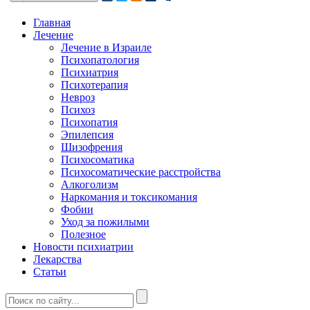
Главная
Лечение
Лечение в Израиле
Психопатология
Психиатрия
Психотерапия
Невроз
Психоз
Психопатия
Эпилепсия
Шизофрения
Психосоматика
Психосоматические расстройства
Алкоголизм
Наркомания и токсикомания
Фобии
Уход за пожилыми
Полезное
Новости психиатрии
Лекарства
Статьи