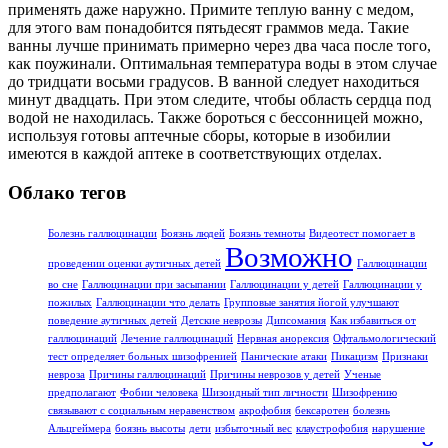
применять даже наружно. Примите теплую ванну с медом,
для этого вам понадобится пятьдесят граммов меда. Такие
ванны лучше принимать примерно через два часа после того,
как поужинали. Оптимальная температура воды в этом случае
до тридцати восьми градусов. В ванной следует находиться
минут двадцать. При этом следите, чтобы область сердца под
водой не находилась. Также бороться с бессонницей можно,
используя готовы аптечные сборы, которые в изобилии
имеются в каждой аптеке в соответствующих отделах.
Облако тегов
Болезнь галлюцинации
Боязнь людей
Боязнь темноты
Видеотест помогает в
Возможно
проведении оценки аутичных детей
Галлюцинации
во сне
Галлюцинации при засыпании
Галлюцинации у детей
Галлюцинации у
пожилых
Галлюцинации что делать
Групповые занятия йогой улучшают
поведение аутичных детей
Детские неврозы
Дипсомания
Как избавиться от
галлюцинаций
Лечение галлюцинаций
Нервная анорексия
Офтальмологический
тест определяет больных шизофренией
Панические атаки
Пикацизм
Признаки
невроза
Причины галлюцинаций
Причины неврозов у детей
Ученые
предполагают
Фобии человека
Шизоидный тип личности
Шизофрению
связывают с социальным неравенством
акрофобия
бексаротен
болезнь
Альцгеймера
боязнь высоты
дети
избыточный вес
клаустрофобия
нарушение