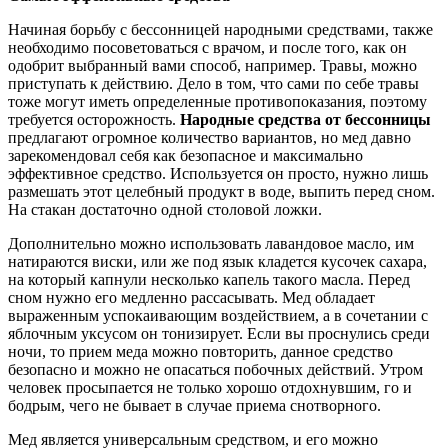
Начиная борьбу с бессонницей народными средствами, также
необходимо посоветоваться с врачом, и после того, как он
одобрит выбранный вами способ, например. Травы, можно
приступать к действию. Дело в том, что сами по себе травы
тоже могут иметь определенные противопоказания, поэтому
требуется осторожность.
Народные средства от бессонницы
предлагают огромное количество вариантов, но мед давно
зарекомендовал себя как безопасное и максимально
эффективное средство. Используется он просто, нужно лишь
размешать этот целебный продукт в воде, выпить перед сном.
На стакан достаточно одной столовой ложки.
Дополнительно можно использовать лавандовое масло, им
натираются виски, или же под язык кладется кусочек сахара,
на который капнули несколько капель такого масла. Перед
сном нужно его медленно рассасывать. Мед обладает
выраженным успокаивающим воздействием, а в сочетании с
яблочным уксусом он тонизирует. Если вы проснулись среди
ночи, то прием меда можно повторить, данное средство
безопасно и можно не опасаться побочных действий. Утром
человек просыпается не только хорошо отдохнувшим, го и
бодрым, чего не бывает в случае приема снотворного.
Мед является универсальным средством, и его можно