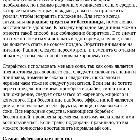
необходимо, но помимо различных медикаментозных средств,
которые назначает врач, каждый должен сам приложить
усилия, чтобы исправить положение. Для этого всегда
актуальны
народные средства от бессонницы
, помогающее
восстановить здоровье. К разделу народной медицины можно
отнести такой способ, как соблюдение биоритмов. Это значит,
что нужно ложиться и вставать в одно время, и лучше, если
вы ложитесь спать не совсем поздно. Обратите внимание на
питание. Рацион следует пересмотреть, и изменить его таким
образом, чтобы еда способствовала хорошему сну.
Старайтесь использовать меньше соли, так как соль является
препятствием для хорошего сна. Следует исключить специи и
приправы, поменьше сахара и сладостей, шоколадом и
черным чаем тоже не следует увлекаться. Если вы не хотите
через определенное время приобрести диабет, гипертонию
или ожирение, следует отказаться от жареного, жирного и
копченого. При бессоннице наиболее эффективной является
диета, включающая в себя фрукты, овощи, свежевыжатые
соки. Все народные средства, касающиеся борьбы с
бессонницей, проверены временем, поэтому желательно ими
воспользоваться. Если травы подобраны правильно, то вы
можете полностью восстановить нормальный сон.
Самые эффективные средства