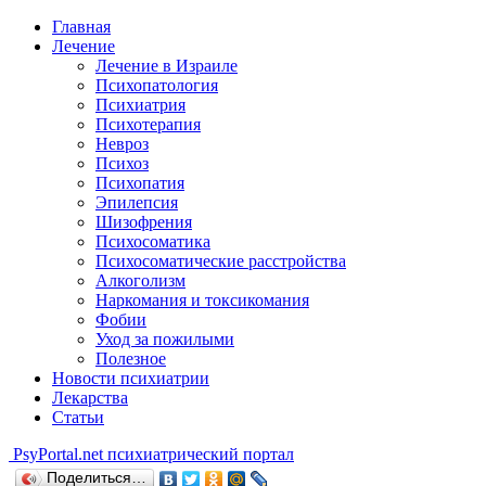
Главная
Лечение
Лечение в Израиле
Психопатология
Психиатрия
Психотерапия
Невроз
Психоз
Психопатия
Эпилепсия
Шизофрения
Психосоматика
Психосоматические расстройства
Алкоголизм
Наркомания и токсикомания
Фобии
Уход за пожилыми
Полезное
Новости психиатрии
Лекарства
Статьи
Psy
Portal.net
психиатрический портал
Поделиться…