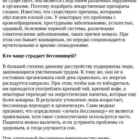
не существует, она является следствием различных нарушений
в организме. Поэтому подобрать лекарственные препараты
сложно. Известно, что существуют причины, которыми
обусловлен плохой сон. У некоторых это проблемы с
кровообращением, простудными заболеваниями, усталостью,
одышкой, болезнями нервной системы, различными
соматическими заболеваниями, таких причин немало. При
этом сон бывает кошмарным, он нередко сопровождается
мучительными и яркими сновидениями.
Кто чаще страдает бессонницей?
В большей степени данному расстройству подвержены люди,
занимающиеся умственным трудом. К тому же, они не в
состоянии организовать свой день правильно, их энергия
расходуется напрасно. При этом, чтобы как-то взбодриться,
им приходится употреблять крепкий чай, крепкий кофе, а
некоторые переходят на энергетические напитки, которые еще
более коварны. В результате утомление лишь возрастает,
бессонница переходит в хроническую. Сами медики
признают, что определение «лечить бессонницу» не является
правильным, хотя такое словосочетание используется часто.
Пациента можно вылечить, если устранить проблемы со
здоровьем, и тогда улучшится сон.
При длительной бессоннице вмешательство врача