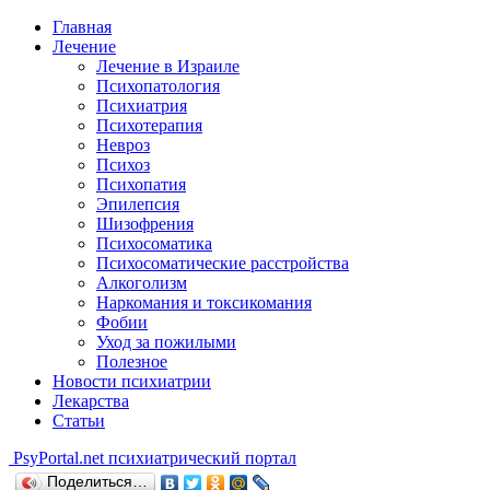
Главная
Лечение
Лечение в Израиле
Психопатология
Психиатрия
Психотерапия
Невроз
Психоз
Психопатия
Эпилепсия
Шизофрения
Психосоматика
Психосоматические расстройства
Алкоголизм
Наркомания и токсикомания
Фобии
Уход за пожилыми
Полезное
Новости психиатрии
Лекарства
Статьи
Psy
Portal.net
психиатрический портал
Поделиться…