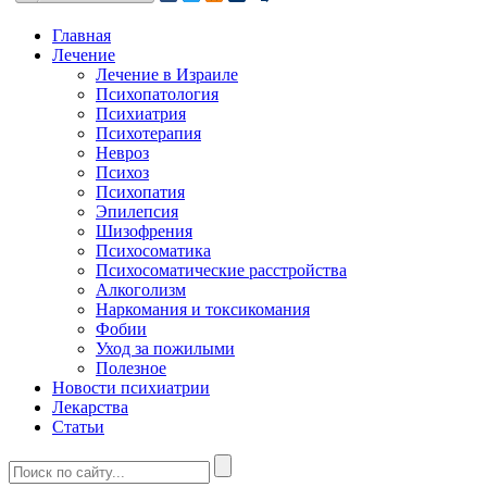
Главная
Лечение
Лечение в Израиле
Психопатология
Психиатрия
Психотерапия
Невроз
Психоз
Психопатия
Эпилепсия
Шизофрения
Психосоматика
Психосоматические расстройства
Алкоголизм
Наркомания и токсикомания
Фобии
Уход за пожилыми
Полезное
Новости психиатрии
Лекарства
Статьи