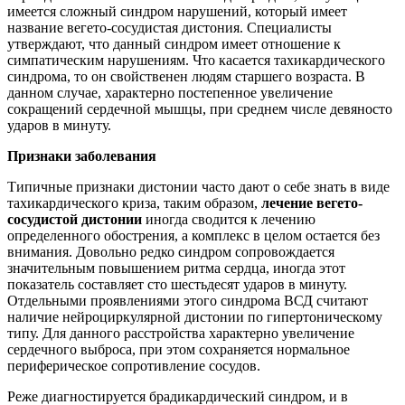
имеется сложный синдром нарушений, который имеет
название вегето-сосудистая дистония. Специалисты
утверждают, что данный синдром имеет отношение к
симпатическим нарушениям. Что касается тахикардического
синдрома, то он свойственен людям старшего возраста. В
данном случае, характерно постепенное увеличение
сокращений сердечной мышцы, при среднем числе девяносто
ударов в минуту.
Признаки заболевания
Типичные признаки дистонии часто дают о себе знать в виде
тахикардического криза, таким образом,
лечение вегето-
сосудистой дистонии
иногда сводится к лечению
определенного обострения, а комплекс в целом остается без
внимания. Довольно редко синдром сопровождается
значительным повышением ритма сердца, иногда этот
показатель составляет сто шестьдесят ударов в минуту.
Отдельными проявлениями этого синдрома ВСД считают
наличие нейроциркулярной дистонии по гипертоническому
типу. Для данного расстройства характерно увеличение
сердечного выброса, при этом сохраняется нормальное
периферическое сопротивление сосудов.
Реже диагностируется брадикардический синдром, и в