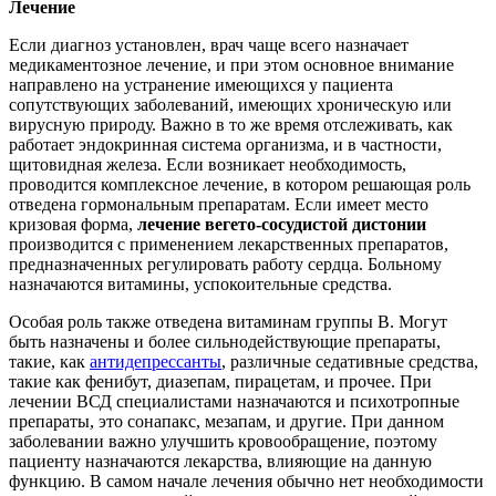
Лечение
Если диагноз установлен, врач чаще всего назначает
медикаментозное лечение, и при этом основное внимание
направлено на устранение имеющихся у пациента
сопутствующих заболеваний, имеющих хроническую или
вирусную природу. Важно в то же время отслеживать, как
работает эндокринная система организма, и в частности,
щитовидная железа. Если возникает необходимость,
проводится комплексное лечение, в котором решающая роль
отведена гормональным препаратам. Если имеет место
кризовая форма,
лечение вегето-сосудистой дистонии
производится с применением лекарственных препаратов,
предназначенных регулировать работу сердца. Больному
назначаются витамины, успокоительные средства.
Особая роль также отведена витаминам группы В. Могут
быть назначены и более сильнодействующие препараты,
такие, как
антидепрессанты
, различные седативные средства,
такие как фенибут, диазепам, пирацетам, и прочее. При
лечении ВСД специалистами назначаются и психотропные
препараты, это сонапакс, мезапам, и другие. При данном
заболевании важно улучшить кровообращение, поэтому
пациенту назначаются лекарства, влияющие на данную
функцию. В самом начале лечения обычно нет необходимости