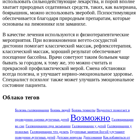
использовать сильнодействующие лекарства, и порой вполне
хватает природных седативных средств, таких, как валериана,
боярышник, можно использовать зверобой. Психостимуляция
обеспечивается благодаря природным препаратам, которые
основаны на лимоннике или заманихе.
В качестве лечения используются и физиотерапевтические
мероприятия. При возникновении вегето-сосудистой
дистонии помогает классический массаж, рефлексотерапия,
классический массаж, хороший результат обеспечивает
посещение бассейна. Врачи советуют таким больным чаще
бывать за городом, к тому же, это можно считать и
прекрасной профилактической мерой. Смена обстановки
всегда полезна, и улучшает нервно-эмоциональное здоровье.
Специалист психолог также может улучшить эмоциональное
состояние пациента.
Облако тегов
Болезнь галлюцинации
Боязнь людей
Боязнь темноты
Видеотест помогает в
Возможно
проведении оценки аутичных детей
Галлюцинации
во сне
Галлюцинации при засыпании
Галлюцинации у детей
Галлюцинации у
пожилых
Галлюцинации что делать
Групповые занятия йогой улучшают
поведение аутичных детей
Детские неврозы
Дипсомания
Как избавиться от