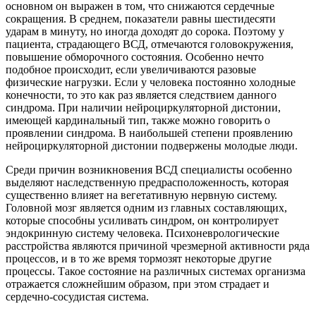
основном он выражен в том, что снижаются сердечные
сокращения. В среднем, показатели равны шестидесяти
ударам в минуту, но иногда доходят до сорока. Поэтому у
пациента, страдающего ВСД, отмечаются головокружения,
повышение обморочного состояния. Особенно нечто
подобное происходит, если увеличиваются разовые
физические нагрузки. Если у человека постоянно холодные
конечности, то это как раз является следствием данного
синдрома. При наличии нейроциркуляторной дистонии,
имеющей кардинальный тип, также можно говорить о
проявлении синдрома. В наибольшей степени проявлению
нейроциркуляторной дистонии подвержены молодые люди.
Среди причин возникновения ВСД специалисты особенно
выделяют наследственную предрасположенность, которая
существенно влияет на вегетативную нервную систему.
Головной мозг является одним из главных составляющих,
которые способны усиливать синдром, он контролирует
эндокринную систему человека. Психоневрологические
расстройства являются причиной чрезмерной активности ряда
процессов, и в то же время тормозят некоторые другие
процессы. Такое состояние на различных системах организма
отражается сложнейшим образом, при этом страдает и
сердечно-сосудистая система.