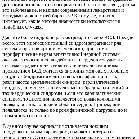
дистонии
было начато своевременно. Опасно ли для здоровья
это заболевание, и какими современными лекарствами и
методами можно с ней бороться? К тому же, многих
интересует, какие методы диагностики используются в
подобных случаях.
Давайте более подробно рассмотрим, что такое ВСД. Прежде
всего, этот многосимптомный синдром затрагивает ряд
систем и органов организма человека, при этом на
периферические нервы вегетативной нервной системы
оказывается основное воздействие. Сердечнососудистая
система страдает в не меньшей степени, но типичным
проявлением ВСД считается дистония мозговых головных
сосудов. Синдромы имеют свою классификацию. Так,
различаются аритмический синдром, кардиалгический
синдром, не менее часто имеют место брадикардический и
тахикардический синдромы. Если это кардиалгический
синдром, то дистония проявляется острыми колющими
болями, возникающими в области сердца. Причем, они
появляются не только во время физической нагрузки, но и
спокойном состоянии.
В данном случае кардиалгия отличается ноющим
продолжительным характером, и может повторяться
периодически. Эта особенность подтверждает, что у пациента