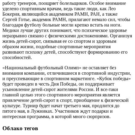
работу тренеров, поощряет болельщиков. Особое внимание
уделено спортивным врачам, ведь такие люди, как Лео
Бокерия, являющийся академиком РАМН, РАН, а также
Сергей Готье, академик РАМН, прилагают немало сил, чтобы
благодаря футболу больные могли крепко встать на ноги.
Медики лучше других понимают, что психическое здоровье
неразрывно связано с физическими достижениями. Организуя
жизнь детей-сирот, связывая ее со спортом и здоровым
образом жизни, подобные спортивные мероприятия
развивают психику детей, способствуют формированию его
способностей.
«Национальный футбольный Олимп» не оставляет без
внимания компании, отличившиеся в спортивной индустрии,
и преуспевающие в спортивном маркетинге. «Кубок победы»
будет проведен в честь Дня Победы, он поддерживает
усыновление детей-сирот жителями России. И все-таки
главной целью этого спортивного мероприятия является
привлечение детей-сирот в спорт, приобщение к физической
культуре. Турнир будет начат третьего мая, продлится до
пятого мая, в Лужниках. Участников ждут подарки и
интересная программа, в которой много сюрпризов.
Облако тегов