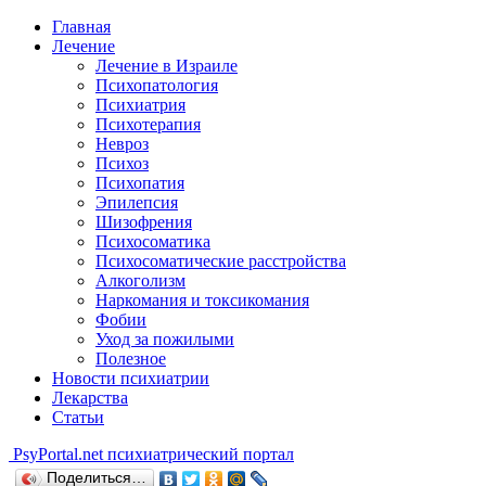
Главная
Лечение
Лечение в Израиле
Психопатология
Психиатрия
Психотерапия
Невроз
Психоз
Психопатия
Эпилепсия
Шизофрения
Психосоматика
Психосоматические расстройства
Алкоголизм
Наркомания и токсикомания
Фобии
Уход за пожилыми
Полезное
Новости психиатрии
Лекарства
Статьи
Psy
Portal.net
психиатрический портал
Поделиться…