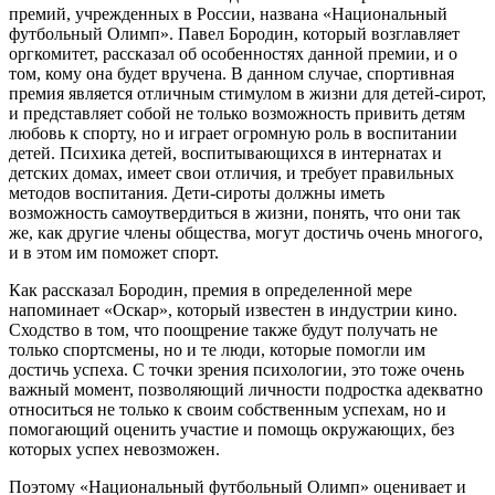
премий, учрежденных в России, названа «Национальный
футбольный Олимп». Павел Бородин, который возглавляет
оргкомитет, рассказал об особенностях данной премии, и о
том, кому она будет вручена. В данном случае, спортивная
премия является отличным стимулом в жизни для детей-сирот,
и представляет собой не только возможность привить детям
любовь к спорту, но и играет огромную роль в воспитании
детей. Психика детей, воспитывающихся в интернатах и
детских домах, имеет свои отличия, и требует правильных
методов воспитания. Дети-сироты должны иметь
возможность самоутвердиться в жизни, понять, что они так
же, как другие члены общества, могут достичь очень многого,
и в этом им поможет спорт.
Как рассказал Бородин, премия в определенной мере
напоминает «Оскар», который известен в индустрии кино.
Сходство в том, что поощрение также будут получать не
только спортсмены, но и те люди, которые помогли им
достичь успеха. С точки зрения психологии, это тоже очень
важный момент, позволяющий личности подростка адекватно
относиться не только к своим собственным успехам, но и
помогающий оценить участие и помощь окружающих, без
которых успех невозможен.
Поэтому «Национальный футбольный Олимп» оценивает и