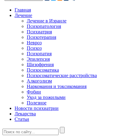
Главная
Лечение
Лечение в Израиле
Психопатология
Психиатрия
Психотерапия
Невроз
Психоз
Психопатия
Эпилепсия
Шизофрения
Психосоматика
Психосоматические расстройства
Алкоголизм
Наркомания и токсикомания
Фобии
Уход за пожилыми
Полезное
Новости психиатрии
Лекарства
Статьи