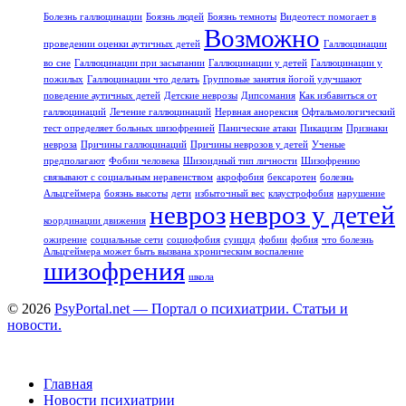
Болезнь галлюцинации
Боязнь людей
Боязнь темноты
Видеотест помогает в
Возможно
проведении оценки аутичных детей
Галлюцинации
во сне
Галлюцинации при засыпании
Галлюцинации у детей
Галлюцинации у
пожилых
Галлюцинации что делать
Групповые занятия йогой улучшают
поведение аутичных детей
Детские неврозы
Дипсомания
Как избавиться от
галлюцинаций
Лечение галлюцинаций
Нервная анорексия
Офтальмологический
тест определяет больных шизофренией
Панические атаки
Пикацизм
Признаки
невроза
Причины галлюцинаций
Причины неврозов у детей
Ученые
предполагают
Фобии человека
Шизоидный тип личности
Шизофрению
связывают с социальным неравенством
акрофобия
бексаротен
болезнь
Альцгеймера
боязнь высоты
дети
избыточный вес
клаустрофобия
нарушение
невроз
невроз у детей
координации движения
ожирение
социальные сети
социофобия
суицид
фобии
фобия
что болезнь
Альцгеймера может быть вызвана хроническим воспаление
шизофрения
школа
© 2026
PsyPortal.net — Портал о психиатрии. Статьи и
новости.
Главная
Новости психиатрии