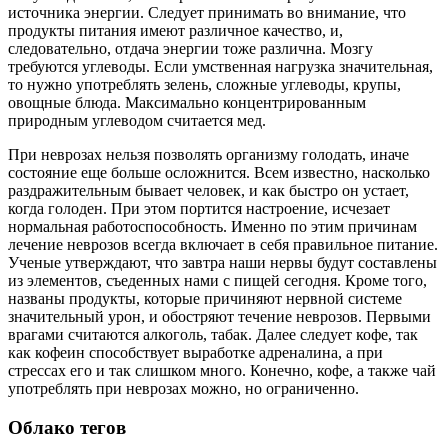
источника энергии. Следует принимать во внимание, что
продукты питания имеют различное качество, и,
следовательно, отдача энергии тоже различна. Мозгу
требуются углеводы. Если умственная нагрузка значительная,
то нужно употреблять зелень, сложные углеводы, крупы,
овощные блюда. Максимально концентрированным
природным углеводом считается мед.
При неврозах нельзя позволять организму голодать, иначе
состояние еще больше осложнится. Всем известно, насколько
раздражительным бывает человек, и как быстро он устает,
когда голоден. При этом портится настроение, исчезает
нормальная работоспособность. Именно по этим причинам
лечение неврозов всегда включает в себя правильное питание.
Ученые утверждают, что завтра наши нервы будут составлены
из элементов, съеденных нами с пищей сегодня. Кроме того,
названы продукты, которые причиняют нервной системе
значительный урон, и обостряют течение неврозов. Первыми
врагами считаются алкоголь, табак. Далее следует кофе, так
как кофеин способствует выработке адреналина, а при
стрессах его и так слишком много. Конечно, кофе, а также чай
употреблять при неврозах можно, но ограниченно.
Облако тегов