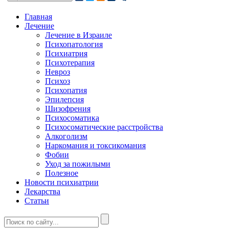
Главная
Лечение
Лечение в Израиле
Психопатология
Психиатрия
Психотерапия
Невроз
Психоз
Психопатия
Эпилепсия
Шизофрения
Психосоматика
Психосоматические расстройства
Алкоголизм
Наркомания и токсикомания
Фобии
Уход за пожилыми
Полезное
Новости психиатрии
Лекарства
Статьи