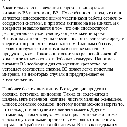
Значительная роль в лечении неврозов принадлежит
витамину В6 и витамину В2. Их особенность в том, что они
являются непосредственными участниками работы сердечно-
сосудистой системы, и при этом активно на нее влияют. Их
воздействие заключается в том, что они способствуют
расширению сосудов, участвую в разжижении крови.
Витамины данной группы обеспечивают перенос кислорода и
энергии к нервным тканям и клеткам. Главным образом,
человек получает эти витамины в составе молочных
продуктов, мяса. Также они имеются в гречневой, овсяной
крупе, в зеленых овощах и бобовых культурах. Например,
витамин В3 необходим для стимуляции кровотока, он
устраняет сосудистые спазмы. В3 делает легче приступы
мигрени, а в некоторых случаях и предупреждает ее
возникновение.
Наиболее богаты витамином В следующие продукты:
овсянка, петрушка, шиповник. Также он содержится в
шалфее, мяте перечной, крапиве, листьях малины, женьшене.
Список довольно большой, поэтому всегда можно выбрать то,
что подходит и доступно на данный момент. Другие
витамины, в том числе, элементы и ряд аминокислот тоже
являются участниками процессов, имеющих отношение к
нормальной работе нервной системы. В травах содержатся