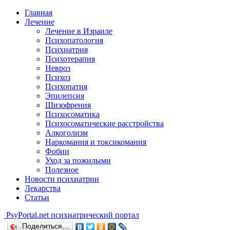
Главная
Лечение
Лечение в Израиле
Психопатология
Психиатрия
Психотерапия
Невроз
Психоз
Психопатия
Эпилепсия
Шизофрения
Психосоматика
Психосоматические расстройства
Алкоголизм
Наркомания и токсикомания
Фобии
Уход за пожилыми
Полезное
Новости психиатрии
Лекарства
Статьи
Psy
Portal.net
психиатрический портал
Поделиться…