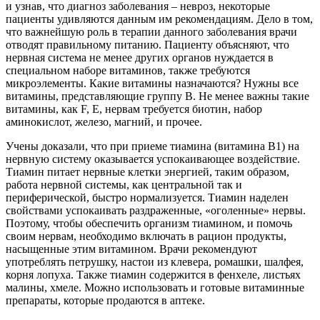
и узнав, что диагноз заболевания – невроз, некоторые
пациенты удивляются данным им рекомендациям. Дело в том,
что важнейшую роль в терапии данного заболевания врачи
отводят правильному питанию. Пациенту объясняют, что
нервная система не менее других органов нуждается в
специальном наборе витаминов, также требуются
микроэлементы. Какие витамины назначаются? Нужны все
витамины, представляющие группу В. Не менее важны такие
витамины, как F, E, нервам требуется биотин, набор
аминокислот, железо, магний, и прочее.
Учены доказали, что при приеме тиамина (витамина B1) на
нервную систему оказывается успокаивающее воздействие.
Тиамин питает нервные клетки энергией, таким образом,
работа нервной системы, как центральной так и
периферической, быстро нормализуется. Тиамин наделен
свойствами успокаивать раздраженные, «оголенные» нервы.
Поэтому, чтобы обеспечить организм тиамином, и помочь
своим нервам, необходимо включать в рацион продукты,
насыщенные этим витамином. Врачи рекомендуют
употреблять петрушку, настои из клевера, ромашки, шалфея,
корня лопуха. Также тиамин содержится в фенхеле, листьях
малины, хмеле. Можно использовать и готовые витаминные
препараты, которые продаются в аптеке.