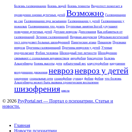
Болезнь галлюцинации
Боязнь людей
Боязнь темноты
Видеотест помогает в
Возможно
проведении оценки аутичных детей
Галлюцинации
во сне
Галлюцинации при засыпании
Галлюцинации у детей
Галлюцинации у
пожилых
Галлюцинации что делать
Групповые занятия йогой улучшают
поведение аутичных детей
Детские неврозы
Дипсомания
Как избавиться от
галлюцинаций
Лечение галлюцинаций
Нервная анорексия
Офтальмологический
тест определяет больных шизофренией
Панические атаки
Пикацизм
Признаки
невроза
Причины галлюцинаций
Причины неврозов у детей
Ученые
предполагают
Фобии человека
Шизоидный тип личности
Шизофрению
связывают с социальным неравенством
акрофобия
бексаротен
болезнь
Альцгеймера
боязнь высоты
дети
избыточный вес
клаустрофобия
нарушение
невроз
невроз у детей
координации движения
ожирение
социальные сети
социофобия
суицид
фобии
фобия
что болезнь
Альцгеймера может быть вызвана хроническим воспаление
шизофрения
школа
© 2026
PsyPortal.net — Портал о психиатрии. Статьи и
новости.
Главная
Новости психиатрии