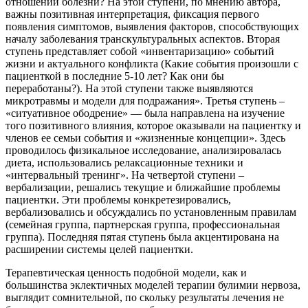
отношении болезни? На этой ступени, по мнению автора,
важны позитивная интерпретация, фиксация первого
появления симптомов, выявления факторов, способствующих
началу заболевания транскультуральных аспектов. Вторая
ступень представляет собой «инвентаризацию» событий
жизни и актуального конфликта (Какие события произошли с
пациенткой в последние 5-10 лет? Как они бы
переработаны?). На этой ступени также выявляются
микротравмы и модели для подражания». Третья ступень –
«ситуативное ободрение» — была направлена на изучение
того позитивного влияния, которое оказывали на пациентку и
членов ее семьи события и «жизненные концепции». Здесь
проводилось физикальное исследование, анализировалась
диета, использовались релаксационные техники и
«интервальный тренинг». На четвертой ступени –
вербализации, решались текущие и ближайшие проблемы
пациентки. Эти проблемы конкретезировались,
вербализовались и обсуждались по установленным правилам
(семейная группа, партнерская группа, профессиональная
группа). Последняя пятая ступень была акцентирована на
расширении системы целей пациентки.
Терапевтическая ценность подобной модели, как и
большинства эклектичных моделей терапии булимии нервоза,
выглядит сомнительной, по скольку результаты лечения не