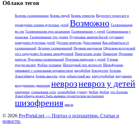
Облако тегов
Болезнь галлюцинации
Боязнь людей
Боязнь темноты
Видеотест помогает в
Возможно
проведении оценки аутичных детей
Галлюцинации
во сне
Галлюцинации при засыпании
Галлюцинации у детей
Галлюцинации у
пожилых
Галлюцинации что делать
Групповые занятия йогой улучшают
поведение аутичных детей
Детские неврозы
Дипсомания
Как избавиться от
галлюцинаций
Лечение галлюцинаций
Нервная анорексия
Офтальмологический
тест определяет больных шизофренией
Панические атаки
Пикацизм
Признаки
невроза
Причины галлюцинаций
Причины неврозов у детей
Ученые
предполагают
Фобии человека
Шизоидный тип личности
Шизофрению
связывают с социальным неравенством
акрофобия
бексаротен
болезнь
Альцгеймера
боязнь высоты
дети
избыточный вес
клаустрофобия
нарушение
невроз
невроз у детей
координации движения
ожирение
социальные сети
социофобия
суицид
фобии
фобия
что болезнь
Альцгеймера может быть вызвана хроническим воспаление
шизофрения
школа
© 2026
PsyPortal.net — Портал о психиатрии. Статьи и
новости.