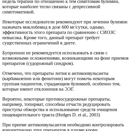
недель терапии по отношению к тем симптомам булимии,
которые наиболее тесно связаны с депрессивной
симптоматикой.
Некоторые исследователи рекомендуют при лечении булимии
назначать моклобемид в дозе 600 мг/сутки, однако,
эффективность этого препарата по сравнению с СИОЗС
невысока. Кроме того, данный препарат требует
существенных ограничений в диете.
Бупропион не рекомендуется использовать в связи с
возможными осложнениями, возникающими на фоне приемов
препаратов (судорожный синдром).
Отмечено, что препараты лития и антиконвульсанты
(карбамазепин или фенитоин) могут помочь некоторым
группам пациентов, страдающим булимией, особенно тем,
которые имеют отклонения на ЭЭГ.
Вероятно, некоторые противосудорожные препараты,
например, топирмат, способны отчасти редуцировать
приступы обжорства и использование средств очищения
пищеварительного тракта (Hedges D. et al., 2003)
При приеме антиконвульсантов необходимо контролировать
концентрацию этих препаратов в плазме крови.