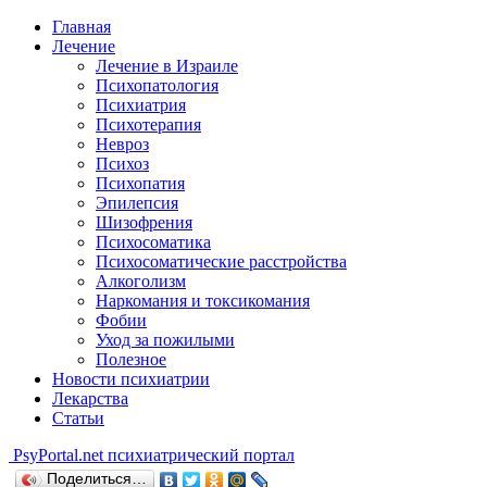
Главная
Лечение
Лечение в Израиле
Психопатология
Психиатрия
Психотерапия
Невроз
Психоз
Психопатия
Эпилепсия
Шизофрения
Психосоматика
Психосоматические расстройства
Алкоголизм
Наркомания и токсикомания
Фобии
Уход за пожилыми
Полезное
Новости психиатрии
Лекарства
Статьи
Psy
Portal.net
психиатрический портал
Поделиться…