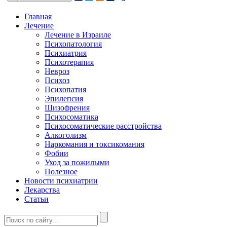
Главная
Лечение
Лечение в Израиле
Психопатология
Психиатрия
Психотерапия
Невроз
Психоз
Психопатия
Эпилепсия
Шизофрения
Психосоматика
Психосоматические расстройства
Алкоголизм
Наркомания и токсикомания
Фобии
Уход за пожилыми
Полезное
Новости психиатрии
Лекарства
Статьи