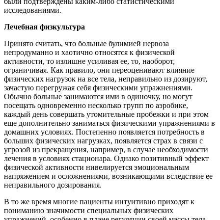
были подтверждены каким-либо статистическими
исследованиями.
Лечебная физкультура
Принято считать, что больные булимией нервоза
непродуманно и хаотично относятся к физической
активности, то излишне усиливая ее, то, наоборот,
ограничивая. Как правило, они переоценивают влияние
физических нагрузок на все тела, неправильно из дозируют,
зачастую перегружая себя физическими упражнениями.
Обычно больные занимаются ими в одиночку, но могут
посещать одновременно несколько групп по аэробике,
каждый день совершать утомительные пробежки и при этом
еще дополнительно заниматься физическими упражнениями в
домашних условиях. Постепенно появляется потребность в
больших физических нагрузках, появляется страх в связи с
угрозой из прекращения, например, в случае необходимости
лечения в условиях стационара. Однако позитивный эффект
физической активности нивелируется эмоциональным
напряжением и осложнениями, возникающими вследствие ее
неправильного дозирования.
В то же время многие пациенты интуитивно приходят к
пониманию значимости специальных физических
упражнений, особенно в плане регуляции своей массы тела.