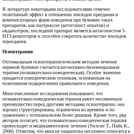
В литературе некоторыми исследователями отмечен
позитивный эффект в отношении эпизодов преедания и
компинсаторных форм поведения при булимии таких
препаратов, как налтрексон (антогонист опиатов) и
ондансетрон, последний препарат является антагонистом 5-
НТ3-рецепторов и способен сократить количество эпизодов
переедания.
Психотерапия
Оптимальным психотерапевтическим методом лечения
нервной булимии считается когнитивно-бихевиоральная
терапия (познавательно-поведенческая). Особое значение
придается поведенческим техникам, основанным на
позитивном подкреплении правильного поведения.
Многочисленные исследования показывают, что
познавательно-поведенческая терапия имеет несомненное
преимущество перед другими методами психотерапии, она
хорошо структурирована, ограничена во времени и по
сравнению с психоанализом более дешевая. Кроме того, ряд
авторов полагает, что познавательно-поведенческая терапия
превосходит и медикаментозное лечение (Уилсон Т., Пайк К.,
2008). Отметим, что многие пациентки негативно относятся к