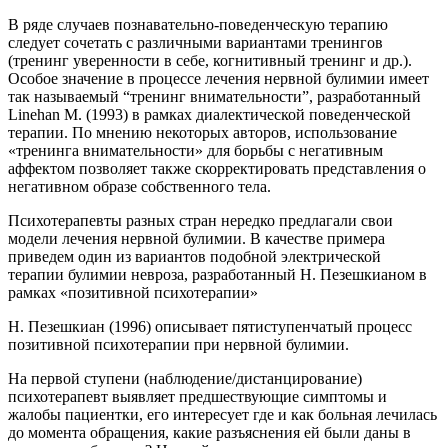
В ряде случаев познавательно-поведенческую терапию
следует сочетать с различными вариантами тренингов
(тренинг уверенности в себе, когнитивный тренинг и др.).
Особое значение в процессе лечения нервной булимии имеет
так называемый “тренинг внимательности”, разработанный
Linehan M. (1993) в рамках диалектической поведенческой
терапии. По мнению некоторых авторов, использование
«тренинга внимательности» для борьбы с негативным
аффектом позволяет также скорректировать представления о
негативном образе собственного тела.
Психотерапевты разных стран нередко предлагали свои
модели лечения нервной булимии. В качестве примера
приведем один из вариантов подобной электрической
терапии булимии невроза, разработанный Н. Пезешкианом в
рамках «позитивной психотерапии»
Н. Пезешкиан (1996) описывает пятиступенчатый процесс
позитивной психотерапии при нервной булимии.
На первой ступени (наблюдение/дистанцирование)
психотерапевт выявляет предшествующие симптомы и
жалобы пациентки, его интересует где и как больная лечилась
до момента обращения, какие разъяснения ей были даны в