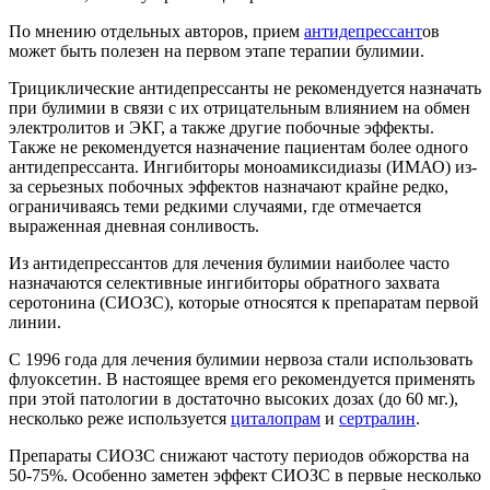
По мнению отдельных авторов, прием
антидепрессант
ов
может быть полезен на первом этапе терапии булимии.
Трициклические антидепрессанты не рекомендуется назначать
при булимии в связи с их отрицательным влиянием на обмен
электролитов и ЭКГ, а также другие побочные эффекты.
Также не рекомендуется назначение пациентам более одного
антидепрессанта. Ингибиторы моноамиксидиазы (ИМАО) из-
за серьезных побочных эффектов назначают крайне редко,
ограничиваясь теми редкими случаями, где отмечается
выраженная дневная сонливость.
Из антидепрессантов для лечения булимии наиболее часто
назначаются селективные ингибиторы обратного захвата
серотонина (СИОЗС), которые относятся к препаратам первой
линии.
С 1996 года для лечения булимии нервоза стали использовать
флуоксетин. В настоящее время его рекомендуется применять
при этой патологии в достаточно высоких дозах (до 60 мг.),
несколько реже используется
циталопрам
и
сертралин
.
Препараты СИОЗС снижают частоту периодов обжорства на
50-75%. Особенно заметен эффект СИОЗС в первые несколько