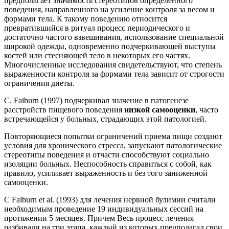
предполагает значимость стереотипов определенного
поведения, направленного на усиление контроля за весом и
формами тела. К такому поведению относится
превратившийся в ритуал процесс периодического и
достаточно частого взвешивания, использование специальной
широкой одежды, одновременно подчеркивающей выступы
костей или стесняющей тело в некоторых его частях.
Многочисленные исследования свидетельствуют, что степень
выраженности контроля за формами тела зависит от строгости
ограничения диеты.
C. Faiburn (1997) подчеркивал значение в патогенезе
расстройств пищевого поведения
низкой самооценки
, часто
встречающейся у больных, страдающих этой патологией.
Повторяющиеся попытки ограничений приема пищи создают
условия для хронического стресса, запускают патологические
стереотипы поведения и отчасти способствуют социально
изоляции больных. Неспособность справиться с собой, как
правило, усиливает выраженность и без того заниженной
самооценки.
C Faiburn et al. (1993) для лечения нервной булимии считали
необходимым проведение 19 индивидуальных сессий на
протяжении 5 месяцев. Причем Весь процесс лечения
разбивали на три этапа, каждый из которых предполагал свои