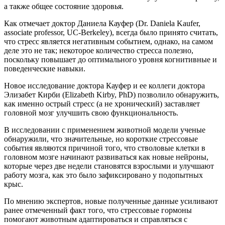
а также общее состояние здоровья.
Как отмечает доктор Даниела Кауфер (Dr. Daniela Kaufer,
associate professor, UC-Berkeley), всегда было принято считать,
что стресс является негативным событием, однако, на самом
деле это не так; некоторое количество стресса полезно,
поскольку повышает до оптимального уровня когнитивные и
поведенческие навыки.
Новое исследование доктора Кауфер и ее коллеги доктора
Элизабет Кирби (Elizabeth Kirby, PhD) позволило обнаружить,
как именно острый стресс (а не хронический) заставляет
головной мозг улучшить свою функциональность.
В исследовании с применением животной модели ученые
обнаружили, что значительные, но короткие стрессовые
события являются причиной того, что стволовые клетки в
головном мозге начинают развиваться как новые нейроны,
которые через две недели становятся взрослыми и улучшают
работу мозга, как это было зафиксировано у подопытных
крыс.
По мнению экспертов, новые полученные данные усиливают
ранее отмеченный факт того, что стрессовые гормоны
помогают животным адаптироваться и справляться с