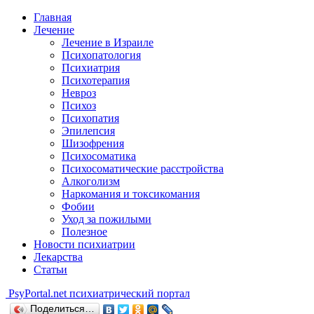
Главная
Лечение
Лечение в Израиле
Психопатология
Психиатрия
Психотерапия
Невроз
Психоз
Психопатия
Эпилепсия
Шизофрения
Психосоматика
Психосоматические расстройства
Алкоголизм
Наркомания и токсикомания
Фобии
Уход за пожилыми
Полезное
Новости психиатрии
Лекарства
Статьи
Psy
Portal.net
психиатрический портал
Поделиться…