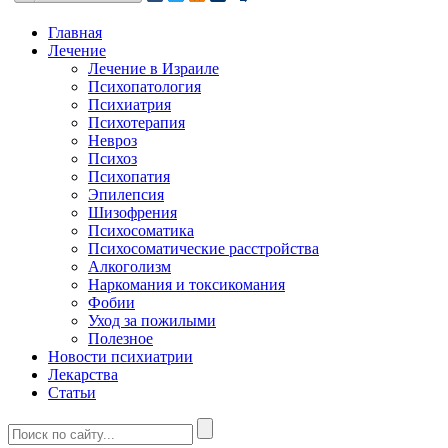
Главная
Лечение
Лечение в Израиле
Психопатология
Психиатрия
Психотерапия
Невроз
Психоз
Психопатия
Эпилепсия
Шизофрения
Психосоматика
Психосоматические расстройства
Алкоголизм
Наркомания и токсикомания
Фобии
Уход за пожилыми
Полезное
Новости психиатрии
Лекарства
Статьи