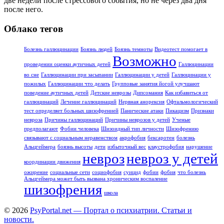
две недели после стрессового события, но не через два дня
после него.
Облако тегов
Болезнь галлюцинации
Боязнь людей
Боязнь темноты
Видеотест помогает в
Возможно
проведении оценки аутичных детей
Галлюцинации
во сне
Галлюцинации при засыпании
Галлюцинации у детей
Галлюцинации у
пожилых
Галлюцинации что делать
Групповые занятия йогой улучшают
поведение аутичных детей
Детские неврозы
Дипсомания
Как избавиться от
галлюцинаций
Лечение галлюцинаций
Нервная анорексия
Офтальмологический
тест определяет больных шизофренией
Панические атаки
Пикацизм
Признаки
невроза
Причины галлюцинаций
Причины неврозов у детей
Ученые
предполагают
Фобии человека
Шизоидный тип личности
Шизофрению
связывают с социальным неравенством
акрофобия
бексаротен
болезнь
Альцгеймера
боязнь высоты
дети
избыточный вес
клаустрофобия
нарушение
невроз
невроз у детей
координации движения
ожирение
социальные сети
социофобия
суицид
фобии
фобия
что болезнь
Альцгеймера может быть вызвана хроническим воспаление
шизофрения
школа
© 2026
PsyPortal.net — Портал о психиатрии. Статьи и
новости.