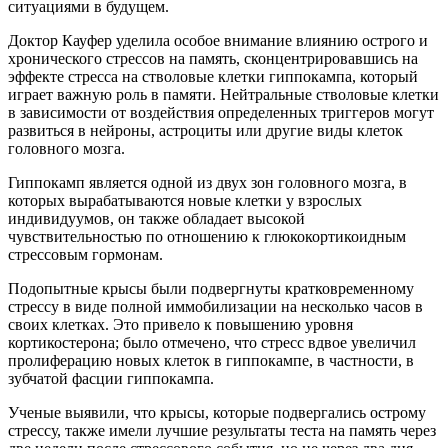
ситуациями в будущем.
Доктор Кауфер уделила особое внимание влиянию острого и
хронического стрессов на память, сконцентрировавшись на
эффекте стресса на стволовые клетки гиппокампа, который
играет важную роль в памяти. Нейтральные стволовые клетки
в зависимости от воздействия определенных триггеров могут
развиться в нейроны, астроциты или другие виды клеток
головного мозга.
Гиппокамп является одной из двух зон головного мозга, в
которых вырабатываются новые клетки у взрослых
индивидуумов, он также обладает высокой
чувствительностью по отношению к глюкокортикоидным
стрессовым гормонам.
Подопытные крысы были подвергнуты кратковременному
стрессу в виде полной иммобилизации на несколько часов в
своих клетках. Это привело к повышению уровня
кортикостерона; было отмечено, что стресс вдвое увеличил
пролиферацию новых клеток в гиппокампе, в частности, в
зубчатой фасции гиппокампа.
Ученые выявили, что крысы, которые подвергались острому
стрессу, также имели лучшие результаты теста на память через