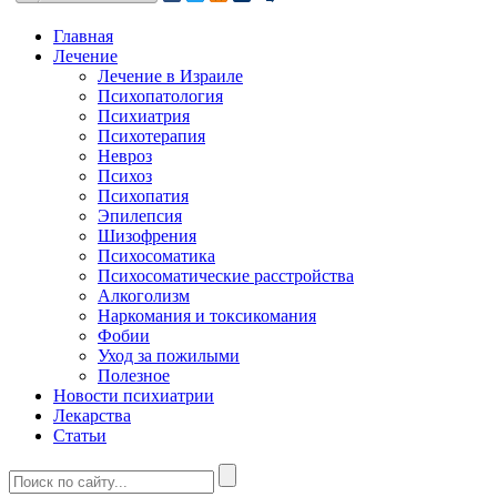
Главная
Лечение
Лечение в Израиле
Психопатология
Психиатрия
Психотерапия
Невроз
Психоз
Психопатия
Эпилепсия
Шизофрения
Психосоматика
Психосоматические расстройства
Алкоголизм
Наркомания и токсикомания
Фобии
Уход за пожилыми
Полезное
Новости психиатрии
Лекарства
Статьи