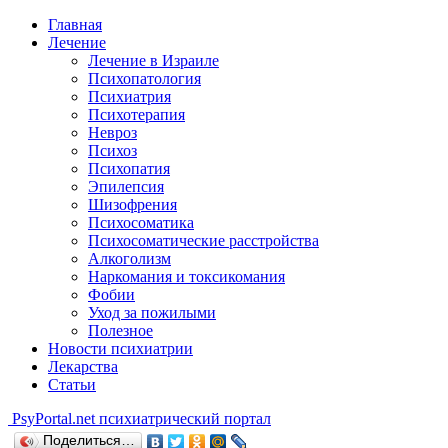
Главная
Лечение
Лечение в Израиле
Психопатология
Психиатрия
Психотерапия
Невроз
Психоз
Психопатия
Эпилепсия
Шизофрения
Психосоматика
Психосоматические расстройства
Алкоголизм
Наркомания и токсикомания
Фобии
Уход за пожилыми
Полезное
Новости психиатрии
Лекарства
Статьи
Psy
Portal.net
психиатрический портал
Поделиться…