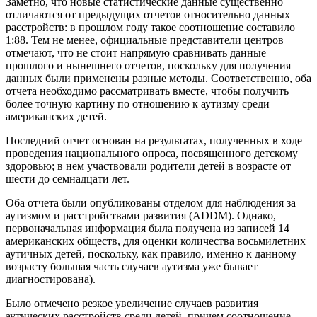
Заметно, что новые статистические данные существенно
отличаются от предыдущих отчетов относительно данных
расстройств: в прошлом году такое соотношение составило
1:88. Тем не менее, официальные представители центров
отмечают, что не стоит напрямую сравнивать данные
прошлого и нынешнего отчетов, поскольку для получения
данных были применены разные методы. Соответственно, оба
отчета необходимо рассматривать вместе, чтобы получить
более точную картину по отношению к аутизму среди
американских детей.
Последний отчет основан на результатах, полученных в ходе
проведения национального опроса, посвященного детскому
здоровью; в нем участвовали родители детей в возрасте от
шести до семнадцати лет.
Оба отчета были опубликованы отделом для наблюдения за
аутизмом и расстройствами развития (ADDM). Однако,
первоначальная информация была получена из записей 14
американских обществ, для оценки количества восьмилетних
аутичных детей, поскольку, как правило, именно к данному
возрасту большая часть случаев аутизма уже бывает
диагностирована).
Было отмечено резкое увеличение случаев развития
аутических расстройств среди детей, причем соотношение