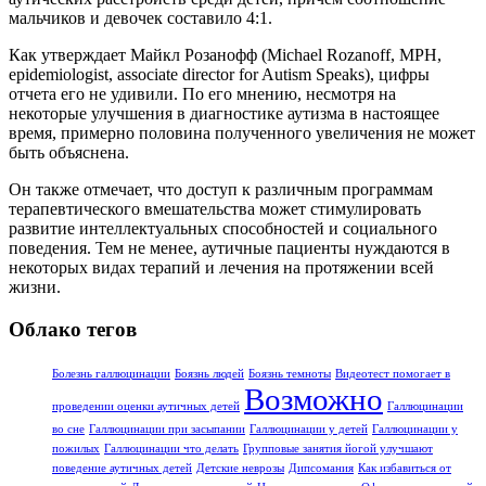
мальчиков и девочек составило 4:1.
Как утверждает Майкл Розанофф (Michael Rozanoff, MPH,
epidemiologist, associate director for Autism Speaks), цифры
отчета его не удивили. По его мнению, несмотря на
некоторые улучшения в диагностике аутизма в настоящее
время, примерно половина полученного увеличения не может
быть объяснена.
Он также отмечает, что доступ к различным программам
терапевтического вмешательства может стимулировать
развитие интеллектуальных способностей и социального
поведения. Тем не менее, аутичные пациенты нуждаются в
некоторых видах терапий и лечения на протяжении всей
жизни.
Облако тегов
Болезнь галлюцинации
Боязнь людей
Боязнь темноты
Видеотест помогает в
Возможно
проведении оценки аутичных детей
Галлюцинации
во сне
Галлюцинации при засыпании
Галлюцинации у детей
Галлюцинации у
пожилых
Галлюцинации что делать
Групповые занятия йогой улучшают
поведение аутичных детей
Детские неврозы
Дипсомания
Как избавиться от