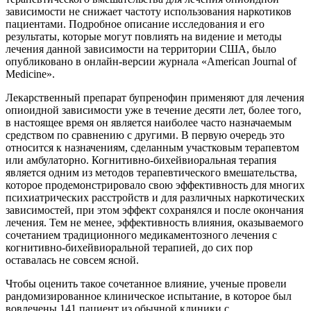
зависимости не снижает частоту использования наркотиков
пациентами. Подробное описание исследования и его
результаты, которые могут повлиять на видение и методы
лечения данной зависимости на территории США, было
опубликовано в онлайн-версии журнала «American Journal of
Medicine».
Лекарственный препарат бупренофин применяют для лечения
опиоидной зависимости уже в течение десяти лет, более того,
в настоящее время он является наиболее часто назначаемым
средством по сравнению с другими. В первую очередь это
относится к назначениям, сделанным участковым терапевтом
или амбулаторно. Когнитивно-бихейвиоральная терапия
является одним из методов терапевтического вмешательства,
которое продемонстрировало свою эффективность для многих
психиатрических расстройств и для различных наркотических
зависимостей, при этом эффект сохранялся и после окончания
лечения. Тем не менее, эффективность влияния, оказываемого
сочетанием традиционного медикаментозного лечения с
когнитивно-бихейвиоральной терапией, до сих пор
оставалась не совсем ясной.
Чтобы оценить такое сочетанное влияние, ученые провели
рандомизированное клиническое испытание, в которое был
вовлечены 141 пациент из обычной клиники с