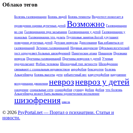
Облако тегов
Болезнь галлюцинации
Боязнь людей
Боязнь темноты
Видеотест помогает в
Возможно
проведении оценки аутичных детей
Галлюцинации
во сне
Галлюцинации при засыпании
Галлюцинации у детей
Галлюцинации у
пожилых
Галлюцинации что делать
Групповые занятия йогой улучшают
поведение аутичных детей
Детские неврозы
Дипсомания
Как избавиться от
галлюцинаций
Лечение галлюцинаций
Нервная анорексия
Офтальмологический
тест определяет больных шизофренией
Панические атаки
Пикацизм
Признаки
невроза
Причины галлюцинаций
Причины неврозов у детей
Ученые
предполагают
Фобии человека
Шизоидный тип личности
Шизофрению
связывают с социальным неравенством
акрофобия
бексаротен
болезнь
Альцгеймера
боязнь высоты
дети
избыточный вес
клаустрофобия
нарушение
невроз
невроз у детей
координации движения
ожирение
социальные сети
социофобия
суицид
фобии
фобия
что болезнь
Альцгеймера может быть вызвана хроническим воспаление
шизофрения
школа
© 2026
PsyPortal.net — Портал о психиатрии. Статьи и
новости.