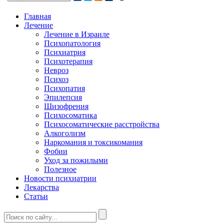
Главная
Лечение
Лечение в Израиле
Психопатология
Психиатрия
Психотерапия
Невроз
Психоз
Психопатия
Эпилепсия
Шизофрения
Психосоматика
Психосоматические расстройства
Алкоголизм
Наркомания и токсикомания
Фобии
Уход за пожилыми
Полезное
Новости психиатрии
Лекарства
Статьи