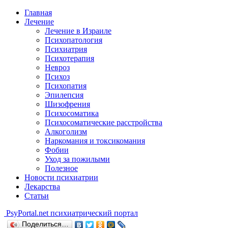
Главная
Лечение
Лечение в Израиле
Психопатология
Психиатрия
Психотерапия
Невроз
Психоз
Психопатия
Эпилепсия
Шизофрения
Психосоматика
Психосоматические расстройства
Алкоголизм
Наркомания и токсикомания
Фобии
Уход за пожилыми
Полезное
Новости психиатрии
Лекарства
Статьи
Psy
Portal.net
психиатрический портал
Поделиться…