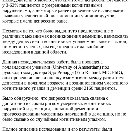
у 3-63% пациентов с умеренными когнитивными
нарушениями, а некоторые ранее проведенные исследования
выявили увеличенный риск деменции у индивидуумов,
которые имели депрессию ранее.
Несмотря на то, что было выдвинуто предположение о
различных механизмах возникновения деменции, взаимосвязь
между депрессией и когнитивным упадком не является ясной,
по мнению ученых, им еще предстоят дальнейшие
исследования в данной области.
Данная исследовательская работа была проведена
голландскими учеными (University of Amsterdam) под
руководством доктора Эдо Ричарда (Edo Richard, MD, PhD),
они провели анализ и оценку взаимосвязи между развитием
депрессии в пожилом возрасте и возникновением умеренного
когнитивного упадка и деменции среди 2160 пациентов.
Было обнаружено, что депрессия оказалась связана с
достаточно высоким риском умеренных когнитивных
нарушений и деменции, внезапной деменции и
прогрессировании умеренных нарушений в деменцию, но не
было связано со случайным когнитивным упадком.
Полное описание исследования и его результаты были