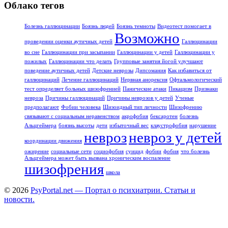
Облако тегов
Болезнь галлюцинации
Боязнь людей
Боязнь темноты
Видеотест помогает в
Возможно
проведении оценки аутичных детей
Галлюцинации
во сне
Галлюцинации при засыпании
Галлюцинации у детей
Галлюцинации у
пожилых
Галлюцинации что делать
Групповые занятия йогой улучшают
поведение аутичных детей
Детские неврозы
Дипсомания
Как избавиться от
галлюцинаций
Лечение галлюцинаций
Нервная анорексия
Офтальмологический
тест определяет больных шизофренией
Панические атаки
Пикацизм
Признаки
невроза
Причины галлюцинаций
Причины неврозов у детей
Ученые
предполагают
Фобии человека
Шизоидный тип личности
Шизофрению
связывают с социальным неравенством
акрофобия
бексаротен
болезнь
Альцгеймера
боязнь высоты
дети
избыточный вес
клаустрофобия
нарушение
невроз
невроз у детей
координации движения
ожирение
социальные сети
социофобия
суицид
фобии
фобия
что болезнь
Альцгеймера может быть вызвана хроническим воспаление
шизофрения
школа
© 2026
PsyPortal.net — Портал о психиатрии. Статьи и
новости.