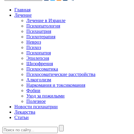
Главная
Лечение
Лечение в Израиле
Психопатология
Психиатрия
Психотерапия
Невроз
Психоз
Психопатия
Эпилепсия
Шизофрения
Психосоматика
Психосоматические расстройства
Алкоголизм
Наркомания и токсикомания
Фобии
Уход за пожилыми
Полезное
Новости психиатрии
Лекарства
Статьи