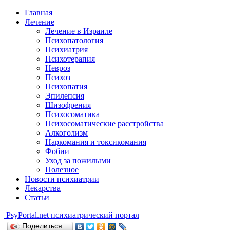
Главная
Лечение
Лечение в Израиле
Психопатология
Психиатрия
Психотерапия
Невроз
Психоз
Психопатия
Эпилепсия
Шизофрения
Психосоматика
Психосоматические расстройства
Алкоголизм
Наркомания и токсикомания
Фобии
Уход за пожилыми
Полезное
Новости психиатрии
Лекарства
Статьи
Psy
Portal.net
психиатрический портал
Поделиться…