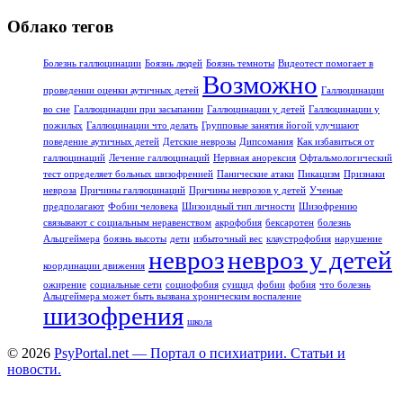
Облако тегов
Болезнь галлюцинации
Боязнь людей
Боязнь темноты
Видеотест помогает в
Возможно
проведении оценки аутичных детей
Галлюцинации
во сне
Галлюцинации при засыпании
Галлюцинации у детей
Галлюцинации у
пожилых
Галлюцинации что делать
Групповые занятия йогой улучшают
поведение аутичных детей
Детские неврозы
Дипсомания
Как избавиться от
галлюцинаций
Лечение галлюцинаций
Нервная анорексия
Офтальмологический
тест определяет больных шизофренией
Панические атаки
Пикацизм
Признаки
невроза
Причины галлюцинаций
Причины неврозов у детей
Ученые
предполагают
Фобии человека
Шизоидный тип личности
Шизофрению
связывают с социальным неравенством
акрофобия
бексаротен
болезнь
Альцгеймера
боязнь высоты
дети
избыточный вес
клаустрофобия
нарушение
невроз
невроз у детей
координации движения
ожирение
социальные сети
социофобия
суицид
фобии
фобия
что болезнь
Альцгеймера может быть вызвана хроническим воспаление
шизофрения
школа
© 2026
PsyPortal.net — Портал о психиатрии. Статьи и
новости.