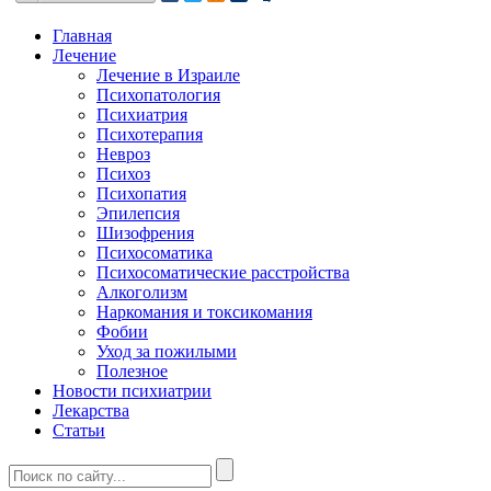
Главная
Лечение
Лечение в Израиле
Психопатология
Психиатрия
Психотерапия
Невроз
Психоз
Психопатия
Эпилепсия
Шизофрения
Психосоматика
Психосоматические расстройства
Алкоголизм
Наркомания и токсикомания
Фобии
Уход за пожилыми
Полезное
Новости психиатрии
Лекарства
Статьи