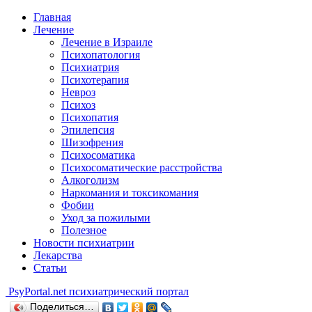
Главная
Лечение
Лечение в Израиле
Психопатология
Психиатрия
Психотерапия
Невроз
Психоз
Психопатия
Эпилепсия
Шизофрения
Психосоматика
Психосоматические расстройства
Алкоголизм
Наркомания и токсикомания
Фобии
Уход за пожилыми
Полезное
Новости психиатрии
Лекарства
Статьи
Psy
Portal.net
психиатрический портал
Поделиться…