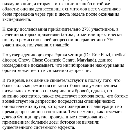
нахмуривании, а вторая – инъекции плацебо в той же
области; оценка депрессивных симптомов всех участников
была проведена через три и шесть недель после окончания
эксперимента.
К концу исследования приблизительно 27% участников, в
лечении которых применяли ботокс, отметили практически
полную ремиссию своей депрессии по сравнению с 7%
участников, получавших плацебо.
По утверждению доктора Эрика Финци (Dr. Eric Finzi, medical
director, Chevy Chase Cosmetic Centre, Maryland), данное
исследование показывает, что ингибирование нахмуривания
бровей может вести к снижению депрессии.
В то время, как данные свидетельствуют в пользу того, что
более сильная ремиссия связана с большим уменьшением
визуально заметного нахмуривания бровей, однако, по
мнению экспертов, также существует возможность, что ботокс
воздействует на депрессию посредством специфических
биологических путей, которые подвергаются альтерации во
время депрессивного состояния. Тем не менее, как отмечает
доктор Финци, другие проведенные исследования с
применением большей дозы ботокса не выявили
существенного системного эффекта.