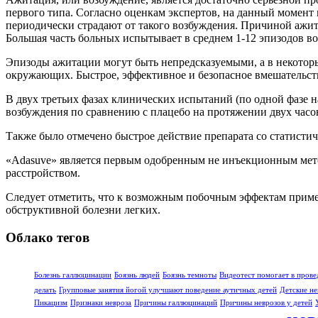
первого типа. Согласно оценкам экспертов, на данный момен
периодически страдают от такого возбуждения. Причиной ажи
Большая часть больных испытывает в среднем 1-12 эпизодов в
Эпизоды ажитации могут быть непредсказуемыми, а в некоторы
окружающих. Быстрое, эффективное и безопасное вмешательств
В двух третьих фазах клинических испытаний (по одной фазе 
возбуждения по сравнению с плацебо на протяжении двух часов
Также было отмечено быстрое действие препарата со статисти
«Adasuve» является первым одобренным не инъекционным мет
расстройством.
Следует отметить, что к возможным побочным эффектам приме
обструктивной болезни легких.
Облако тегов
Болезнь галлюцинации
Боязнь людей
Боязнь темноты
Видеотест помогает в прове
делать
Групповые занятия йогой улучшают поведение аутичных детей
Детские не
Пикацизм
Признаки невроза
Причины галлюцинаций
Причины неврозов у детей