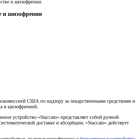
йстве и шизофрении
е и шизофрении
 Госкомиссией США по надзору за лекарственными средствами и
а и шизофренией.
нное устройство «Staccato» представляет собой ручной
систематической доставке и абсорбции; «Staccato» действует
расстройствах, включая шизофрению и
биполярное расстройство