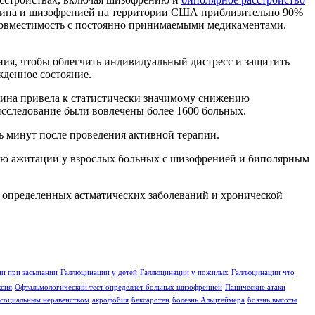
о типа и шизофренией на территории США приблизительно 90%
есовместимость с постоянно принимаемыми медикаментами.
ния, чтобы облегчить индивидуальный дистресс и защитить
жденное состояние.
апина привела к статистически значимому снижению
 исследование были вовлечены более 1600 больных.
ь минут после проведения активной терапии.
ию ажитации у взрослых больных с шизофренией и биполярным
 определенных астматических заболеваний и хронической
и при засыпании
Галлюцинации у детей
Галлюцинации у пожилых
Галлюцинации что
ксия
Офтальмологический тест определяет больных шизофренией
Панические атаки
социальным неравенством
акрофобия
бексаротен
болезнь Альцгеймера
боязнь высоты