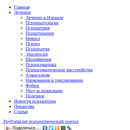
Главная
Лечение
Лечение в Израиле
Психопатология
Психиатрия
Психотерапия
Невроз
Психоз
Психопатия
Эпилепсия
Шизофрения
Психосоматика
Психосоматические расстройства
Алкоголизм
Наркомания и токсикомания
Фобии
Уход за пожилыми
Полезное
Новости психиатрии
Лекарства
Статьи
Psy
Portal.net
психиатрический портал
Поделиться…