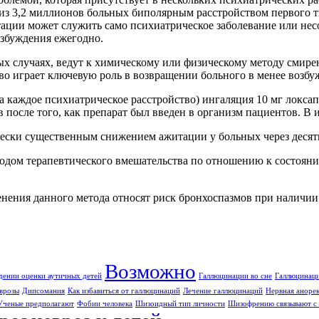
т из 3,2 миллионов больных биполярным расстройством первог
тации может служить само психиатрическое заболевание или н
озбуждения ежегодно.
х случаях, ведут к химическому или физическому методу смире
о играет ключевую роль в возвращении больного в менее возбу
на каждое психиатрическое расстройство) ингаляция 10 мг локс
 после того, как препарат был введен в организм пациентов. В
чески существенным снижением ажитации у больных через десят
одом терапевтического вмешательства по отношению к состоян
нения данного метода относят риск бронхоспазмов при наличии
Возможно
дении оценки аутичных детей
Галлюцинации во сне
Галлюцинаци
врозы
Дипсомания
Как избавиться от галлюцинаций
Лечение галлюцинаций
Нервная аноре
Ученые предполагают
Фобии человека
Шизоидный тип личности
Шизофрению связывают с 