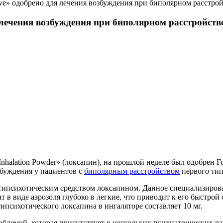
ve» одобрено для лечения возбуждения при биполярном расстро
 лечения возбуждения при биполярном расстройств
Inhalation Powder» (локсапин), на прошлой неделе был одобрен
збуждения у пациентов с
биполярным расстройством
первого тип
нтипсихотическим средством локсапином. Данное специализирова
 в виде аэрозоля глубоко в легкие, что приводит к его быстрой 
психотического локсапина в ингаляторе составляет 10 мг.
роблемой, которая присутствует в нескольких психиатрических 