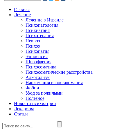
Главная
Лечение
Лечение в Израиле
Психопатология
Психиатрия
Психотерапия
Невроз
Психоз
Психопатия
Эпилепсия
Шизофрения
Психосоматика
Психосоматические расстройства
Алкоголизм
Наркомания и токсикомания
Фобии
Уход за пожилыми
Полезное
Новости психиатрии
Лекарства
Статьи