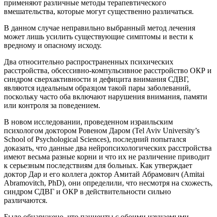
применяют различные методы терапевтического
вмешательства, которые могут существенно различаться.
В данном случае неправильно выбранный метод лечения
может лишь усилить существующие симптомы и вести к
вредному и опасному исходу.
Два относительно распространенных психических
расстройства, обсессивно-компульсивное расстройство ОКР и
синдром сверхактивности и дефицита внимания СДВГ,
являются идеальным образцом такой пары заболеваний,
поскольку часто оба включают нарушения внимания, памяти
или контроля за поведением.
В новом исследовании, проведенном израильским
психологом доктором Ровеном Даром (Tel Aviv University’s
School of Psychological Sciences), последний попытался
доказать, что данные два нейропсихологических расстройства
имеют весьма разные корни и что их не различение приводит
к серьезным последствиям для больных. Как утверждает
доктор Дар и его коллега доктор Амитай Абрамович (Amitai
Abramovitch, PhD), они определили, что несмотря на схожесть,
синдром СДВГ и ОКР в действительности сильно
различаются.
Было обнаружено, что пациенты с обоими изучаемыми