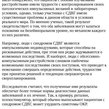
расстройствами имели трудности с контролированием своих
патологических импульсивных желаний в лабораторных
условиях, однако, только участники с СДВГ имели
существенные проблемы в данном области в условиях
реального мира. По мнению ученых, такой результат
свидетельствует о том, что оба заболевания могут казаться
похожими на бихейвиоральном уровне, но механизм каждого
из них различен.
Например, люди с синдромом СДВГ являются
импульсивными индивидуумами, которые способны на
рискованные действия, при этом они редко задумываются о
возможных последствиях. И наоборот, люди с обсессивно-
компульсивным расстройством слишком озабочены
возможными последствиями своих поступков, что приводит к
нежеланию совершать определенные действия, трудностям
при принятии решений и тенденции сверхконтроля и
сверхпланирования.
Исследователи считают, что полученные ими результаты
обеспечат более точные нормы диагностики данных
заболеваний и их лечение. Так, к примеру, риталин,
психостимулятор, который обычно выписывают пациентам с
синдромом СДВГ, может ухудшить симптомы ОКР.