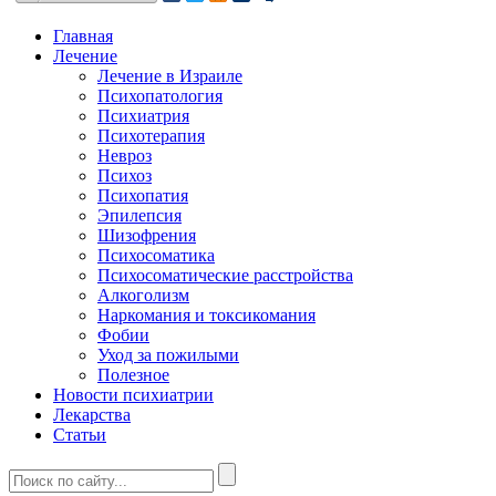
Главная
Лечение
Лечение в Израиле
Психопатология
Психиатрия
Психотерапия
Невроз
Психоз
Психопатия
Эпилепсия
Шизофрения
Психосоматика
Психосоматические расстройства
Алкоголизм
Наркомания и токсикомания
Фобии
Уход за пожилыми
Полезное
Новости психиатрии
Лекарства
Статьи