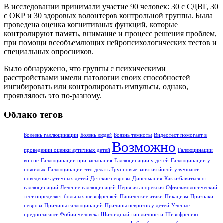
В исследовании принимали участие 90 человек: 30 с СДВГ, 30
с ОКР и 30 здоровых волонтеров контрольной группы. Была
проведена оценка когнитивных функций, которые
контролируют память, внимание и процесс решения проблем,
при помощи всеобъемлющих нейропсихологических тестов и
специальных опросников.
Было обнаружено, что группы с психическими
расстройствами имели патологии своих способностей
ингибировать или контролировать импульсы, однако,
проявлялось это по-разному.
Облако тегов
Болезнь галлюцинации
Боязнь людей
Боязнь темноты
Видеотест помогает в
Возможно
проведении оценки аутичных детей
Галлюцинации
во сне
Галлюцинации при засыпании
Галлюцинации у детей
Галлюцинации у
пожилых
Галлюцинации что делать
Групповые занятия йогой улучшают
поведение аутичных детей
Детские неврозы
Дипсомания
Как избавиться от
галлюцинаций
Лечение галлюцинаций
Нервная анорексия
Офтальмологический
тест определяет больных шизофренией
Панические атаки
Пикацизм
Признаки
невроза
Причины галлюцинаций
Причины неврозов у детей
Ученые
предполагают
Фобии человека
Шизоидный тип личности
Шизофрению