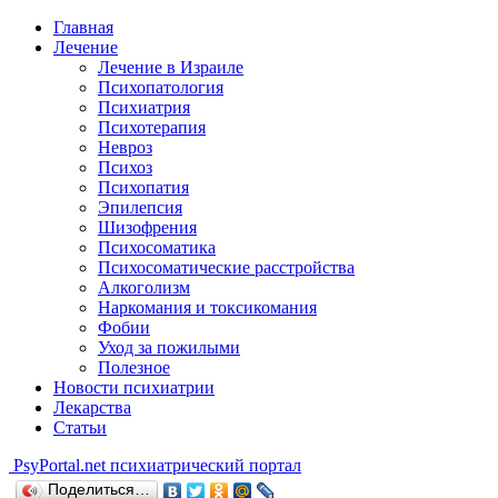
Главная
Лечение
Лечение в Израиле
Психопатология
Психиатрия
Психотерапия
Невроз
Психоз
Психопатия
Эпилепсия
Шизофрения
Психосоматика
Психосоматические расстройства
Алкоголизм
Наркомания и токсикомания
Фобии
Уход за пожилыми
Полезное
Новости психиатрии
Лекарства
Статьи
Psy
Portal.net
психиатрический портал
Поделиться…