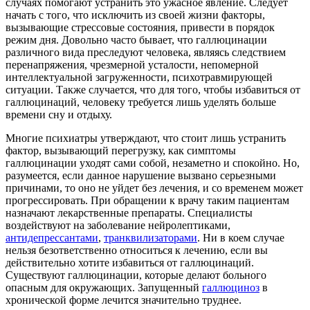
случаях помогают устранить это ужасное явление. Следует
начать с того, что исключить из своей жизни факторы,
вызывающие стрессовые состояния, привести в порядок
режим дня. Довольно часто бывает, что галлюцинации
различного вида преследуют человека, являясь следствием
перенапряжения, чрезмерной усталости, непомерной
интеллектуальной загруженности, психотравмирующей
ситуации. Также случается, что для того, чтобы избавиться от
галлюцинаций, человеку требуется лишь уделять больше
времени сну и отдыху.
Многие психиатры утверждают, что стоит лишь устранить
фактор, вызывающий перегрузку, как симптомы
галлюцинации уходят сами собой, незаметно и спокойно. Но,
разумеется, если данное нарушение вызвано серьезными
причинами, то оно не уйдет без лечения, и со временем может
прогрессировать. При обращении к врачу таким пациентам
назначают лекарственные препараты. Специалисты
воздействуют на заболевание нейролептиками,
антидепрессантами
,
транквилизаторами
. Ни в коем случае
нельзя безответственно относиться к лечению, если вы
действительно хотите избавиться от галлюцинаций.
Существуют галлюцинации, которые делают больного
опасным для окружающих. Запущенный
галлюциноз
в
хронической форме лечится значительно труднее.