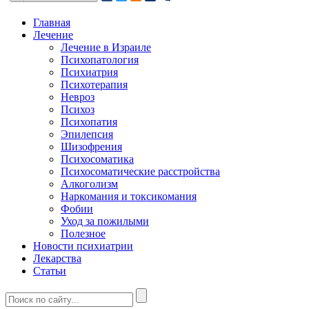
Главная
Лечение
Лечение в Израиле
Психопатология
Психиатрия
Психотерапия
Невроз
Психоз
Психопатия
Эпилепсия
Шизофрения
Психосоматика
Психосоматические расстройства
Алкоголизм
Наркомания и токсикомания
Фобии
Уход за пожилыми
Полезное
Новости психиатрии
Лекарства
Статьи