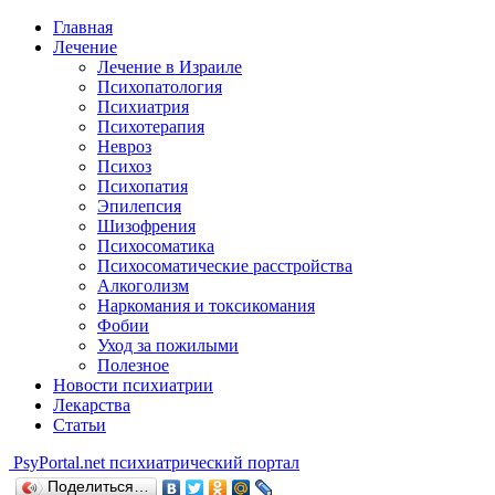
Главная
Лечение
Лечение в Израиле
Психопатология
Психиатрия
Психотерапия
Невроз
Психоз
Психопатия
Эпилепсия
Шизофрения
Психосоматика
Психосоматические расстройства
Алкоголизм
Наркомания и токсикомания
Фобии
Уход за пожилыми
Полезное
Новости психиатрии
Лекарства
Статьи
Psy
Portal.net
психиатрический портал
Поделиться…