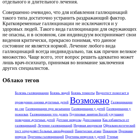
отдельного и длительного лечения.
Совершенно очевидно, что для избавления галлюцинаций
такого типа достаточно устранить раздражающий фактор.
Кратковременные галлюцинации не исключаются и у
здоровых людей. Такого вида галлюцинации для окружающих
не опасны, и в основном, сам индивидуум воспринимает свои
видения критически, прекрасно понимая, что данное
состояние не является нормой. Лечение любого вида
галлюцинаций всегда индивидуально, так как причин великое
множество. Чаще всего, этот вопрос решить адекватно может
лишь врач-психиатр, принимая во внимание заключения
других специалистов.
Облако тегов
Болезнь галлюцинации
Боязнь людей
Боязнь темноты
Видеотест помогает в
Возможно
проведении оценки аутичных детей
Галлюцинации
во сне
Галлюцинации при засыпании
Галлюцинации у детей
Галлюцинации у
пожилых
Галлюцинации что делать
Групповые занятия йогой улучшают
поведение аутичных детей
Детские неврозы
Дипсомания
Как избавиться от
галлюцинаций
Лечение галлюцинаций
Нервная анорексия
Офтальмологический
тест определяет больных шизофренией
Панические атаки
Пикацизм
Признаки
невроза
Причины галлюцинаций
Причины неврозов у детей
Ученые