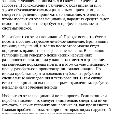
заставляет человека сомневаться в своем психическом
здоровье. Происхождение различного рода видений или
звуков обусловлено самыми различными причинами, и
следует непременно принимать во внимание, что для того,
чтобы избавиться от галлюцинаций, народных средств будет
недостаточно. Лечение требуется профессиональное, и
систематическое.
Как избавиться от галлюцинаций? Прежде всего, требуется
посетить соответствующее лечебное заведение. Врач выявит
причину нарушений, и только после этого можно будет
определить правильное направление лечения. В основном,
галлюцинации говорят о психических нарушениях
различного генеза, иногда у пациента имеется отравление,
органические поражения мозга, и в этом случае специалисту
проще разобраться в происхождении галлюцинации. Но
иногда проблема скрыта довольно глубоко, и требуются
специальные обследования и тестирования. В том случае,
если галлюцинации вызваны острым отравлением, требуется
немедленная врачебная помощь.
Избавиться от галлюцинаций не так просто. Если возникли
подобные явления, то следует внимательно следить за ними,
отмечать, в каких условиях они возникают, как проявляются.
Главная проблема в том, что при некоторых видах нарушений