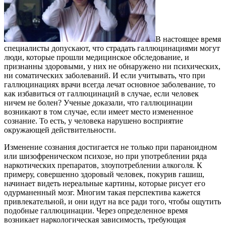
В настоящее время
специалисты допускают, что страдать галлюцинациями могут
люди, которые прошли медицинское обследование, и
признанны здоровыми, у них не обнаружено ни психических,
ни соматических заболеваний. И если учитывать, что при
галлюцинациях врачи всегда лечат основное заболевание, то
как избавиться от галлюцинаций в случае, если человек
ничем не болен? Ученые доказали, что галлюцинации
возникают в том случае, если имеет место измененное
сознание. То есть, у человека нарушено восприятие
окружающей действительности.
Изменение сознания достигается не только при параноидном
или шизофреническом психозе, но при употреблении ряда
наркотических препаратов, злоупотреблении алкоголя. К
примеру, совершенно здоровый человек, покурив гашиш,
начинает видеть нереальные картины, которые рисует его
одурманенный мозг. Многим такая перспектива кажется
привлекательной, и они идут на все ради того, чтобы ощутить
подобные галлюцинации. Через определенное время
возникает наркологическая зависимость, требующая