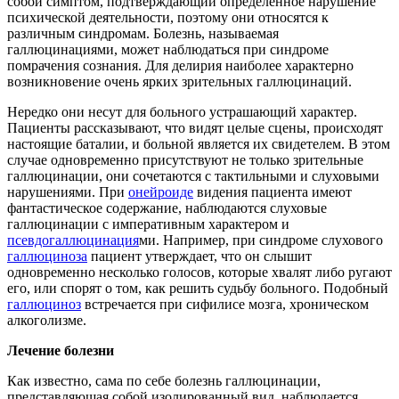
собой симптом, подтверждающий определенное нарушение
психической деятельности, поэтому они относятся к
различным синдромам. Болезнь, называемая
галлюцинациями, может наблюдаться при синдроме
помрачения сознания. Для делирия наиболее характерно
возникновение очень ярких зрительных галлюцинаций.
Нередко они несут для больного устрашающий характер.
Пациенты рассказывают, что видят целые сцены, происходят
настоящие баталии, и больной является их свидетелем. В этом
случае одновременно присутствуют не только зрительные
галлюцинации, они сочетаются с тактильными и слуховыми
нарушениями. При
онейроиде
видения пациента имеют
фантастическое содержание, наблюдаются слуховые
галлюцинации с императивным характером и
псевдогаллюцинация
ми. Например, при синдроме слухового
галлюциноза
пациент утверждает, что он слышит
одновременно несколько голосов, которые хвалят либо ругают
его, или спорят о том, как решить судьбу больного. Подобный
галлюциноз
встречается при сифилисе мозга, хроническом
алкоголизме.
Лечение болезни
Как известно, сама по себе болезнь галлюцинации,
представляющая собой изолированный вид, наблюдается