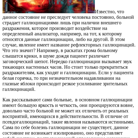
Известно, что
данное состояние не преследует человека постоянно, больной
страдает галлюцинациями лишь при наличии внешнего
раздражения, которое производит воздействие на
определенный анализатор, например, на тот, к которому
относятся данные галлюцинации, либо на другой. В этом
случае, явление имеет название рефлекторных галлюцинаций.
Что это значит? Например, в раскатах грома больному
слышатся крики, в шуме дождя пациент различает
заговорческий шепот. Нередко галлюцинации вызывает звук
тикающих настенных часов. Но стоит только прекратиться
раздражителям, как уходят и галлюцинации. Если у пациента
белая горячка, то при незначительном надавливании на
глазные яблоки происходит резкое усиливание зрительных
галлюцинаций.
Как рассказывают сами больные, в основном галлюцинации
имеют большую яркость и четкость, они проецируются вовне,
довольно часто больной не может их отличить от реальных
восприятий, имеющихся в действительности. В отличие от
псевдогаллюцинаций, такие явления называются истинными.
Сама по себе болезнь галлюцинации не существует, данное
состояние не возникает изолированно, оно представляет