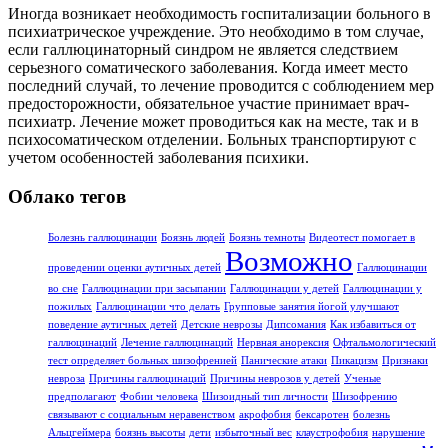
Иногда возникает необходимость госпитализации больного в
психиатрическое учреждение. Это необходимо в том случае,
если галлюцинаторный синдром не является следствием
серьезного соматического заболевания. Когда имеет место
последний случай, то лечение проводится с соблюдением мер
предосторожности, обязательное участие принимает врач-
психиатр. Лечение может проводиться как на месте, так и в
психосоматическом отделении. Больных транспортируют с
учетом особенностей заболевания психики.
Облако тегов
Болезнь галлюцинации
Боязнь людей
Боязнь темноты
Видеотест помогает в
Возможно
проведении оценки аутичных детей
Галлюцинации
во сне
Галлюцинации при засыпании
Галлюцинации у детей
Галлюцинации у
пожилых
Галлюцинации что делать
Групповые занятия йогой улучшают
поведение аутичных детей
Детские неврозы
Дипсомания
Как избавиться от
галлюцинаций
Лечение галлюцинаций
Нервная анорексия
Офтальмологический
тест определяет больных шизофренией
Панические атаки
Пикацизм
Признаки
невроза
Причины галлюцинаций
Причины неврозов у детей
Ученые
предполагают
Фобии человека
Шизоидный тип личности
Шизофрению
связывают с социальным неравенством
акрофобия
бексаротен
болезнь
Альцгеймера
боязнь высоты
дети
избыточный вес
клаустрофобия
нарушение