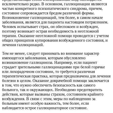
исключительно редко. В основном, галлюцинации являются
частью конкретного психопатического синдрома, причем,
состояние сопровождается бредом различной формы.
Возникновение галлюцинаций, тем более, в самом начале
заболевания, является для пациента настоящим потрясением.
Человек испытывает страх, он обеспокоен и возбужден,
поэтому возникает острая необходимость в неотложной
терапии. Оказание неотложной помощи проводится с учетом
общих принципов купирования возбужденного состояния, и
лечения галлюцинаций.
Тем не менее, следует принимать во внимание характер
имеющегося заболевания, которым обусловлено
возникновение галлюциноза. Например, если пациент
страдает зрительными галлюцинациями при белой горячке
или лихорадочном состоянии, то требуется различная
терапевтическая практика, которая предназначена для лечения
болезни в целом. Оказание доврачебной помощи заключается
в том, что нужно обеспечить безопасность как самого
больного, так и окружающих. Необходимо предотвратить
действия, которые вызваны страхом, состоянием крайнего
возбуждения. В связи с этим, меры по наблюдению за
больным имеют особую важность, тем более, если
наблюдается острое галлюцинаторное состояние.