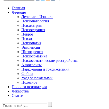
Главная
Лечение
Лечение в Израиле
Психопатология
Психиатрия
Психотерапия
Невроз
Психоз
Психопатия
Эпилепсия
Шизофрения
Психосоматика
Психосоматические расстройства
Алкоголизм
Наркомания и токсикомания
Фобии
Уход за пожилыми
Полезное
Новости психиатрии
Лекарства
Статьи