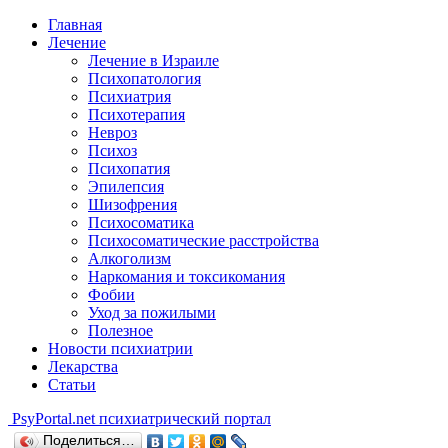
Главная
Лечение
Лечение в Израиле
Психопатология
Психиатрия
Психотерапия
Невроз
Психоз
Психопатия
Эпилепсия
Шизофрения
Психосоматика
Психосоматические расстройства
Алкоголизм
Наркомания и токсикомания
Фобии
Уход за пожилыми
Полезное
Новости психиатрии
Лекарства
Статьи
Psy
Portal.net
психиатрический портал
Поделиться…