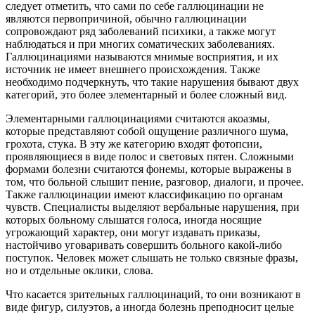
следует отметить, что сами по себе галлюцинации не
являются первопричиной, обычно галлюцинации
сопровождают ряд заболеваний психики, а также могут
наблюдаться и при многих соматических заболеваниях.
Галлюцинациями называются мнимые восприятия, и их
источник не имеет внешнего происхождения. Также
необходимо подчеркнуть, что такие нарушения бывают двух
категорий, это более элементарный и более сложный вид.
Элементарными галлюцинациями считаются акоазмы,
которые представляют собой ощущение различного шума,
грохота, стука. В эту же категорию входят фотопсии,
проявляющиеся в виде полос и световых пятен. Сложными
формами болезни считаются фонемы, которые выражены в
том, что больной слышит пение, разговор, диалоги, и прочее.
Также галлюцинации имеют классификацию по органам
чувств. Специалисты выделяют вербальные нарушения, при
которых больному слышатся голоса, иногда носящие
угрожающий характер, они могут издавать приказы,
настойчиво уговаривать совершить больного какой-либо
поступок. Человек может слышать не только связные фразы,
но и отдельные оклики, слова.
Что касается зрительных галлюцинаций, то они возникают в
виде фигур, силуэтов, а иногда болезнь преподносит целые