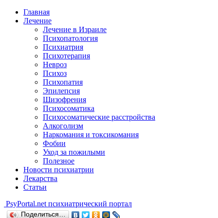
Главная
Лечение
Лечение в Израиле
Психопатология
Психиатрия
Психотерапия
Невроз
Психоз
Психопатия
Эпилепсия
Шизофрения
Психосоматика
Психосоматические расстройства
Алкоголизм
Наркомания и токсикомания
Фобии
Уход за пожилыми
Полезное
Новости психиатрии
Лекарства
Статьи
Psy
Portal.net
психиатрический портал
Поделиться…