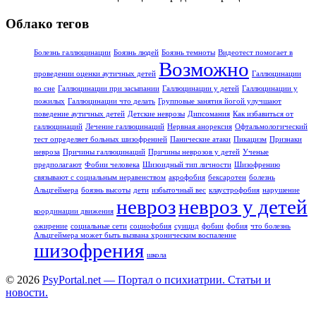
Облако тегов
Болезнь галлюцинации
Боязнь людей
Боязнь темноты
Видеотест помогает в
Возможно
проведении оценки аутичных детей
Галлюцинации
во сне
Галлюцинации при засыпании
Галлюцинации у детей
Галлюцинации у
пожилых
Галлюцинации что делать
Групповые занятия йогой улучшают
поведение аутичных детей
Детские неврозы
Дипсомания
Как избавиться от
галлюцинаций
Лечение галлюцинаций
Нервная анорексия
Офтальмологический
тест определяет больных шизофренией
Панические атаки
Пикацизм
Признаки
невроза
Причины галлюцинаций
Причины неврозов у детей
Ученые
предполагают
Фобии человека
Шизоидный тип личности
Шизофрению
связывают с социальным неравенством
акрофобия
бексаротен
болезнь
Альцгеймера
боязнь высоты
дети
избыточный вес
клаустрофобия
нарушение
невроз
невроз у детей
координации движения
ожирение
социальные сети
социофобия
суицид
фобии
фобия
что болезнь
Альцгеймера может быть вызвана хроническим воспаление
шизофрения
школа
© 2026
PsyPortal.net — Портал о психиатрии. Статьи и
новости.