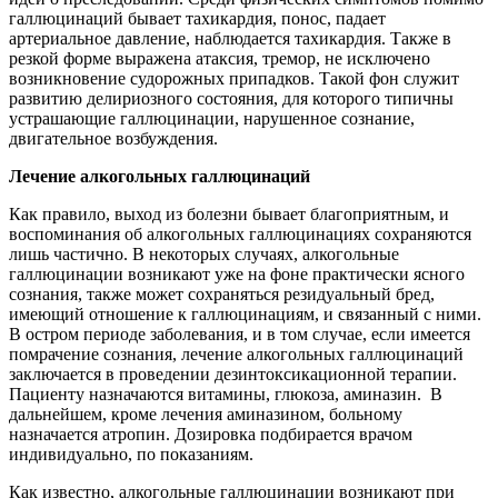
галлюцинаций бывает тахикардия, понос, падает
артериальное давление, наблюдается тахикардия. Также в
резкой форме выражена атаксия, тремор, не исключено
возникновение судорожных припадков. Такой фон служит
развитию делириозного состояния, для которого типичны
устрашающие галлюцинации, нарушенное сознание,
двигательное возбуждения.
Лечение алкогольных галлюцинаций
Как правило, выход из болезни бывает благоприятным, и
воспоминания об алкогольных галлюцинациях сохраняются
лишь частично. В некоторых случаях, алкогольные
галлюцинации возникают уже на фоне практически ясного
сознания, также может сохраняться резидуальный бред,
имеющий отношение к галлюцинациям, и связанный с ними.
В остром периоде заболевания, и в том случае, если имеется
помрачение сознания, лечение алкогольных галлюцинаций
заключается в проведении дезинтоксикационной терапии.
Пациенту назначаются витамины, глюкоза, аминазин. В
дальнейшем, кроме лечения аминазином, больному
назначается атропин. Дозировка подбирается врачом
индивидуально, по показаниям.
Как известно, алкогольные галлюцинации возникают при