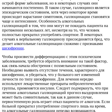
острой форме заболевания, но в некоторых случаях они
начинаются постепенно. В таком случае, галлюциноз является
эпизодическим состоянием, хотя через некоторое время
происходит нарастание симптомов, галлюцинации становятся
чаще и интенсивнее. Особенность алкогольных
галлюцинаций в том, что они могут не покидать пациента на
протяжении нескольких лет, несмотря на то, что человек
полностью прекратил употреблять спиртное. В некоторых
случаях к вербальному галлюцинозу присоединяется бред, что
делает алкогольные галлюцинации схожими с признаками
шизофрении
.
Чтобы произвести дифференциацию с этим психическим
заболеванием, требуется обратить внимание на такой фактор,
как связь начала обострения с похмельным состоянием.
Необходимо выявить отсутствие течения, характерного для
шизофрении, и убедиться, что у больного нет изменений
личности по типу шизофрении. Для лечения нередко
используют лекарственные препараты нейролептической
группы, применяется инсулин. Следует подчеркнуть, что при
лечении алкогольных галлюцинаций прогноз выздоровления
может быть сомнительным, так как в данном случае,
первостепенную роль играет отказ пациента от алкоголя. Если
больной прекратил употребление спиртного лишь на время,
то алкогольные галлюцинации нередко возвращаются.