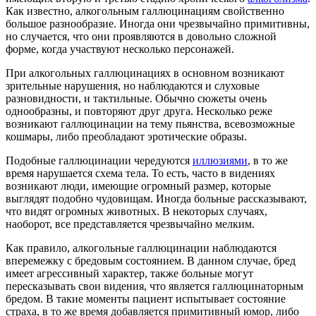
Как известно, алкогольным галлюцинациям свойственно
большое разнообразие. Иногда они чрезвычайно примитивны,
но случается, что они проявляются в довольно сложной
форме, когда участвуют несколько персонажей.
При алкогольных галлюцинациях в основном возникают
зрительные нарушения, но наблюдаются и слуховые
разновидности, и тактильные. Обычно сюжеты очень
однообразны, и повторяют друг друга. Несколько реже
возникают галлюцинации на тему пьянства, всевозможные
кошмары, либо преобладают эротические образы.
Подобные галлюцинации чередуются
иллюзиями
, в то же
время нарушается схема тела. То есть, часто в видениях
возникают люди, имеющие огромный размер, которые
выглядят подобно чудовищам. Иногда больные рассказывают,
что видят огромных животных. В некоторых случаях,
наоборот, все представляется чрезвычайно мелким.
Как правило, алкогольные галлюцинации наблюдаются
вперемежку с бредовым состоянием. В данном случае, бред
имеет агрессивный характер, также больные могут
пересказывать свои видения, что является галлюцинаторным
бредом. В такие моменты пациент испытывает состояние
страха, в то же время добавляется примитивный юмор, либо