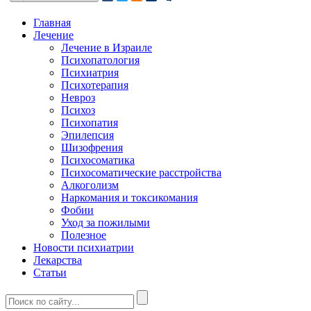
Главная
Лечение
Лечение в Израиле
Психопатология
Психиатрия
Психотерапия
Невроз
Психоз
Психопатия
Эпилепсия
Шизофрения
Психосоматика
Психосоматические расстройства
Алкоголизм
Наркомания и токсикомания
Фобии
Уход за пожилыми
Полезное
Новости психиатрии
Лекарства
Статьи