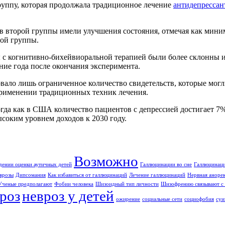
руппу, которая продолжала традиционное лечение
антидепрессан
ков второй группы имели улучшения состояния, отмечая как ми
ой группы.
ы с когнитивно-бихейвиоральной терапией были более склонны 
ние года после окончания эксперимента.
овало лишь ограниченное количество свидетельств, которые мо
применении традиционных техник лечения.
да как в США количество пациентов с депрессией достигает 7%;
соким уровнем доходов к 2030 году.
Возможно
дении оценки аутичных детей
Галлюцинации во сне
Галлюцинаци
врозы
Дипсомания
Как избавиться от галлюцинаций
Лечение галлюцинаций
Нервная аноре
Ученые предполагают
Фобии человека
Шизоидный тип личности
Шизофрению связывают с 
роз
невроз у детей
ожирение
социальные сети
социофобия
суи