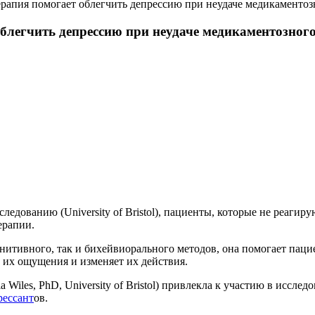
рапия помогает облегчить депрессию при неудаче медикаментоз
блегчить депрессию при неудаче медикаментозного
ледованию (University of Bristol), пациенты, которые не реаги
ерапии.
нитивного, так и бихейвиорального методов, она помогает пац
т их ощущения и изменяет их действия.
Wiles, PhD, University of Bristol) привлекла к участию в иссле
рессант
ов.