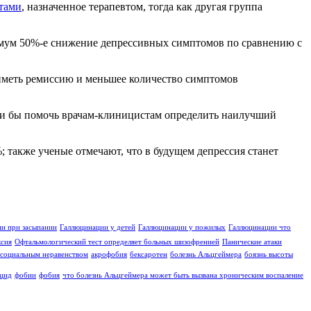
тами
, назначенное терапевтом, тогда как другая группа
нимум 50%-е снижение депрессивных симптомов по сравнению с
иметь ремиссию и меньшее количество симптомов
гли бы помочь врачам-клиницистам определить наилучший
 также ученые отмечают, что в будущем депрессия станет
и при засыпании
Галлюцинации у детей
Галлюцинации у пожилых
Галлюцинации что
ксия
Офтальмологический тест определяет больных шизофренией
Панические атаки
социальным неравенством
акрофобия
бексаротен
болезнь Альцгеймера
боязнь высоты
цид
фобии
фобия
что болезнь Альцгеймера может быть вызвана хроническим воспаление