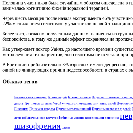
Половина участников была случайным образом определена в г
занималась когнитивно-бихейвиоральной терапией.
Через шесть месяцев после начала эксперимента 46% участни
22%-м снижением симптомов у участников первой традиционн
Более того, согласно полученным данным, пациенты из групп
беспокойства, к тому же данный эффект сохранялся на протяже
Как утверждает доктор Уайлз, до настоящего времени существ
метод лечения тех пациентов, чьи симптомы не исчезали при 
В Британии приблизительно 3% взрослых имеют депрессию, тог
одной из лидирующих причин недееспособности в странах с вы
Облако тегов
Болезнь галлюцинации
Боязнь людей
Боязнь темноты
Видеотест помогает в прове
делать
Групповые занятия йогой улучшают поведение аутичных детей
Детские не
Пикацизм
Признаки невроза
Причины галлюцинаций
Причины неврозов у детей
нев
дети
избыточный вес
клаустрофобия
нарушение координации движения
шизофрения
школа