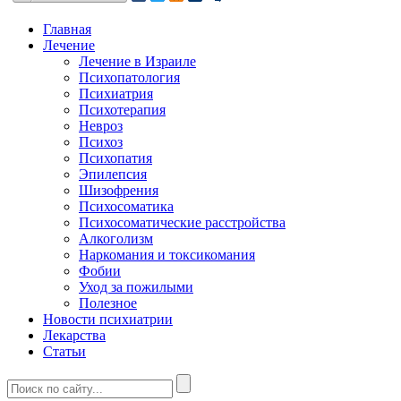
Главная
Лечение
Лечение в Израиле
Психопатология
Психиатрия
Психотерапия
Невроз
Психоз
Психопатия
Эпилепсия
Шизофрения
Психосоматика
Психосоматические расстройства
Алкоголизм
Наркомания и токсикомания
Фобии
Уход за пожилыми
Полезное
Новости психиатрии
Лекарства
Статьи