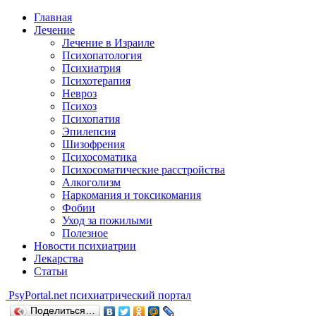
Главная
Лечение
Лечение в Израиле
Психопатология
Психиатрия
Психотерапия
Невроз
Психоз
Психопатия
Эпилепсия
Шизофрения
Психосоматика
Психосоматические расстройства
Алкоголизм
Наркомания и токсикомания
Фобии
Уход за пожилыми
Полезное
Новости психиатрии
Лекарства
Статьи
Psy
Portal.net
психиатрический портал
Поделиться…