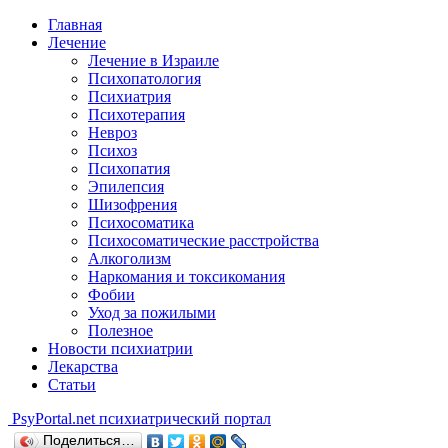
Главная
Лечение
Лечение в Израиле
Психопатология
Психиатрия
Психотерапия
Невроз
Психоз
Психопатия
Эпилепсия
Шизофрения
Психосоматика
Психосоматические расстройства
Алкоголизм
Наркомания и токсикомания
Фобии
Уход за пожилыми
Полезное
Новости психиатрии
Лекарства
Статьи
Psy
Portal.net
психиатрический портал
Поделиться…