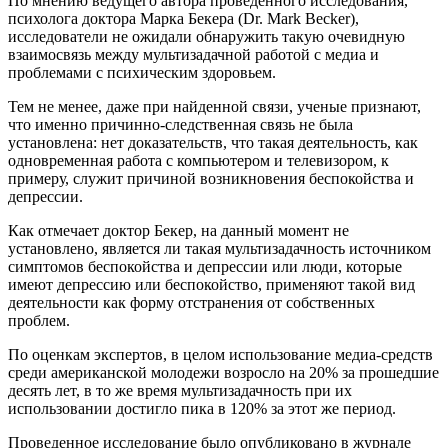
По мнению ведущего автора проведенного исследования,
психолога доктора Марка Бекера (Dr. Mark Becker),
исследователи не ожидали обнаружить такую очевидную
взаимосвязь между мультизадачной работой с медиа и
проблемами с психическим здоровьем.
Тем не менее, даже при найденной связи, ученые признают,
что именно причинно-следственная связь не была
установлена: нет доказательств, что такая деятельность, как
одновременная работа с компьютером и телевизором, к
примеру, служит причиной возникновения беспокойства и
депрессии.
Как отмечает доктор Бекер, на данный момент не
установлено, является ли такая мультизадачность источником
симптомов беспокойства и депрессии или люди, которые
имеют депрессию или беспокойство, применяют такой вид
деятельности как форму отстранения от собственных
проблем.
По оценкам экспертов, в целом использование медиа-средств
среди американской молодежи возросло на 20% за прошедшие
десять лет, в то же время мультизадачность при их
использовании достигло пика в 120% за этот же период.
Проведенное исследование было опубликовано в журнале