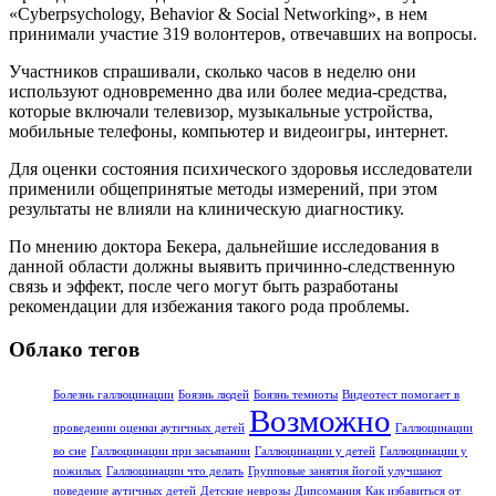
«Cyberpsychology, Behavior & Social Networking», в нем
принимали участие 319 волонтеров, отвечавших на вопросы.
Участников спрашивали, сколько часов в неделю они
используют одновременно два или более медиа-средства,
которые включали телевизор, музыкальные устройства,
мобильные телефоны, компьютер и видеоигры, интернет.
Для оценки состояния психического здоровья исследователи
применили общепринятые методы измерений, при этом
результаты не влияли на клиническую диагностику.
По мнению доктора Бекера, дальнейшие исследования в
данной области должны выявить причинно-следственную
связь и эффект, после чего могут быть разработаны
рекомендации для избежания такого рода проблемы.
Облако тегов
Болезнь галлюцинации
Боязнь людей
Боязнь темноты
Видеотест помогает в
Возможно
проведении оценки аутичных детей
Галлюцинации
во сне
Галлюцинации при засыпании
Галлюцинации у детей
Галлюцинации у
пожилых
Галлюцинации что делать
Групповые занятия йогой улучшают
поведение аутичных детей
Детские неврозы
Дипсомания
Как избавиться от