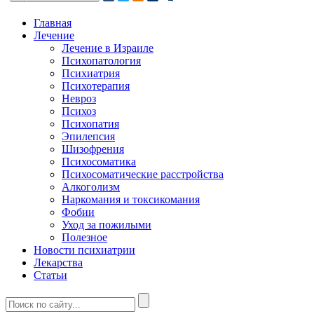
Главная
Лечение
Лечение в Израиле
Психопатология
Психиатрия
Психотерапия
Невроз
Психоз
Психопатия
Эпилепсия
Шизофрения
Психосоматика
Психосоматические расстройства
Алкоголизм
Наркомания и токсикомания
Фобии
Уход за пожилыми
Полезное
Новости психиатрии
Лекарства
Статьи