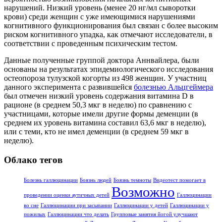
нарушений. Низкий уровень (менее 20 нг/мл сыворотки
крови) среди женщин с уже имеющимися нарушениями
когнитивного функционирования был связан с более высоким
риском когнитивного упадка, как отмечают исследователи, в
соответствии с проведенным психическим тестом.
Данные полученные группой доктора Аннвайлера, были
основаны на результатах эпидемиологического исследования
остеопороза тулузской когорты из 498 женщин. У участниц
данного эксперимента с развившейся
болезнью Альцгеймера
был отмечен низкий уровень содержания витамина D в
рационе (в среднем 50,3 мкг в неделю) по сравнению с
участницами, которые имели другие формы деменции (в
среднем их уровень витамина составил 63,6 мкг в неделю),
или с теми, кто не имел деменции (в среднем 59 мкг в
неделю).
Облако тегов
Болезнь галлюцинации
Боязнь людей
Боязнь темноты
Видеотест помогает в
Возможно
проведении оценки аутичных детей
Галлюцинации
во сне
Галлюцинации при засыпании
Галлюцинации у детей
Галлюцинации у
пожилых
Галлюцинации что делать
Групповые занятия йогой улучшают