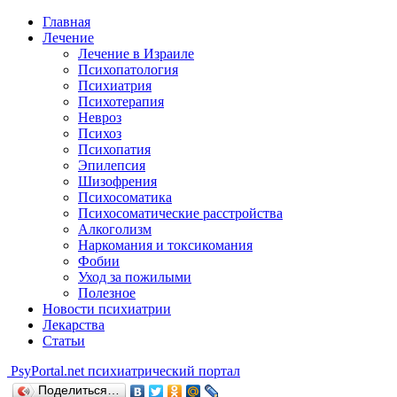
Главная
Лечение
Лечение в Израиле
Психопатология
Психиатрия
Психотерапия
Невроз
Психоз
Психопатия
Эпилепсия
Шизофрения
Психосоматика
Психосоматические расстройства
Алкоголизм
Наркомания и токсикомания
Фобии
Уход за пожилыми
Полезное
Новости психиатрии
Лекарства
Статьи
Psy
Portal.net
психиатрический портал
Поделиться…