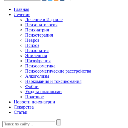
Главная
Лечение
Лечение в Израиле
Психопатология
Психиатрия
Психотерапия
Невроз
Психоз
Психопатия
Эпилепсия
Шизофрения
Психосоматика
Психосоматические расстройства
Алкоголизм
Наркомания и токсикомания
Фобии
Уход за пожилыми
Полезное
Новости психиатрии
Лекарства
Статьи