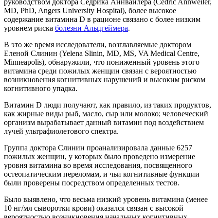
руководством доктора Седрика Аннвайлера (Cedric Annweiler,
MD, PhD, Angers University Hospital), более высокое
содержание витамина D в рационе связано с более низким
уровнем риска
болезни Альцгеймера
.
В это же время исследователи, возглавляемые доктором
Еленой Слинин (Yelena Slinin, MD, MS, VA Medical Centre,
Minneapolis), обнаружили, что пониженный уровень этого
витамина среди пожилых женщин связан с вероятностью
возникновения когнитивных нарушений и высоким риском
когнитивного упадка.
Витамин D люди получают, как правило, из таких продуктов,
как жирные виды рыб, масло, сыр или молоко; человеческий
организм вырабатывает данный витамин под воздействием
лучей ультрафиолетового спектра.
Группа доктора Слинин проанализировала данные 6257
пожилых женщин, у которых было проведено измерение
уровня витамина во время исследования, посвященного
остеопатическим переломам, и чьи когнитивные функции
были проверены посредством определенных тестов.
Было выявлено, что весьма низкий уровень витамина (менее
10 нг/мл сыворотки крови) оказался связан с высокой
вероятностью возникновения начальных когнитивных