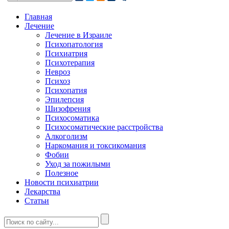
Главная
Лечение
Лечение в Израиле
Психопатология
Психиатрия
Психотерапия
Невроз
Психоз
Психопатия
Эпилепсия
Шизофрения
Психосоматика
Психосоматические расстройства
Алкоголизм
Наркомания и токсикомания
Фобии
Уход за пожилыми
Полезное
Новости психиатрии
Лекарства
Статьи