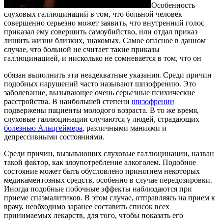
Особенность
слуховых галлюцинаций в том, что больной человек
совершенно серьезно может заявить, что внутренний голос
приказал ему совершить самоубийство, или отдал приказ
лишить жизни близких, знакомых. Самое опасное в данном
случае, что больной не считает такие приказы
галлюцинацией, и нисколько не сомневается в том, что он
обязан выполнить эти неадекватные указания. Среди причин
подобных нарушений часто называют шизофрению. Это
заболевание, вызывающее очень серьезные психические
расстройства. В наибольшей степени
шизофрении
подвержены пациенты молодого возраста. В то же время,
слуховые галлюцинации случаются у людей, страдающих
болезнью Альцгеймера
, различными маниями и
депрессивными состояниями.
Среди причин, вызывающих слуховые галлюцинации, назван
такой фактор, как злоупотребление алкоголем. Подобное
состояние может быть обусловлено принятием некоторых
медикаментозных средств, особенно в случае передозировки.
Иногда подобные побочные эффекты наблюдаются при
приеме спазмалитиков. В этом случае, отправляясь на прием к
врачу, необходимо заранее составить список всех
принимаемых лекарств, для того, чтобы показать его