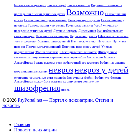
Болезнь галлюцинации
Боязнь людей
Боязнь темноты
Видеотест помогает в
Возможно
проведении оценки аутичных детей
Галлюцинации
во сне
Галлюцинации при засыпании
Галлюцинации у детей
Галлюцинации у
пожилых
Галлюцинации что делать
Групповые занятия йогой улучшают
поведение аутичных детей
Детские неврозы
Дипсомания
Как избавиться от
галлюцинаций
Лечение галлюцинаций
Нервная анорексия
Офтальмологический
тест определяет больных шизофренией
Панические атаки
Пикацизм
Признаки
невроза
Причины галлюцинаций
Причины неврозов у детей
Ученые
предполагают
Фобии человека
Шизоидный тип личности
Шизофрению
связывают с социальным неравенством
акрофобия
бексаротен
болезнь
Альцгеймера
боязнь высоты
дети
избыточный вес
клаустрофобия
нарушение
невроз
невроз у детей
координации движения
ожирение
социальные сети
социофобия
суицид
фобии
фобия
что болезнь
Альцгеймера может быть вызвана хроническим воспаление
шизофрения
школа
© 2026
PsyPortal.net — Портал о психиатрии. Статьи и
новости.
Главная
Новости психиатрии