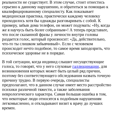
реальности не существует. В этом случае, стоит отнестись
серьезно к данному нарушению, и обратиться за помощью к
квалифицированному специалисту. Как показывает
медицинская практика, практически каждому человеку
приходилось хотя бы однажды разговаривать с собой. К
примеру, забыв дома телефон, он может подумать: «Ну, когда
же я научусь быть более собранным»! А теперь представьте,
что после сказанной фразы у личности внутри головы
раздается голос, который произносит: «Да, действительно,
что-то ты слишком забывчивый». Если с человеком
происходит нечто подобное, то самое время заподозрить, что
психическое здоровье не в порядке.
В той ситуации, когда индивид слышит несуществующие
голоса, то говорят, что у него слуховые
галлюцинации
, для
возникновения которых может быть целый ряд причин,
поэтому без соответствующего обследования назвать точную
причину трудно. В первую очередь, специалисты
предполагают, что в данном случае имеет место расстройство
психики различной тяжести, а также заболевания
неврологического характера. Самая большая ошибка в том,
что некоторые люди относятся к подобным нарушениям
легкомысленно, и откладывают визит к врачу до лучших
времен.