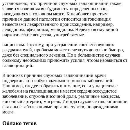
установлено, что причиной слуховых галлюцинаций также
является излишняя возбудимость определенных зон,
находящихся в головном мозге. К наиболее простым
причинам данной патологии относится интоксикация
веществами лекарственного происхождения, например,
леводопом, эфедрином, меридилом. Нередко всему виной
наркотические вещества, употребляемые
пациентом. Поэтому, при устранении соответствующих
раздражителей, проблема может исчезнуть довольно быстро,
даже без специального лечения. Но в большинстве случаев,
больному необходимо приложить усилия, чтобы избавиться от
галлюцинаций.
В поисках причины слуховых галлюцинаций врачи
подчеркивают особую значимость многих заболеваний.
Например, следует обратить внимание, если у пациента с
жалобами на галлюцинации имеется сердечнососудистое
заболевание, опухоль височной доли, различные абсцессы,
височный артериит, мигрень. Иногда слуховые галлюцинации
связаны с заболеваниями органов чувств, повреждениями
мозга.
Облако тегов