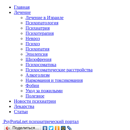
Главная
Лечение
Лечение в Израиле
Психопатология
Психиатрия
Психотерапия
Невроз
Психоз
Психопатия
Эпилепсия
Шизофрения
Психосоматика
Психосоматические расстройства
Алкоголизм
Наркомания и токсикомания
Фобии
Уход за пожилыми
Полезное
Новости психиатрии
Лекарства
Статьи
Psy
Portal.net
психиатрический портал
Поделиться…