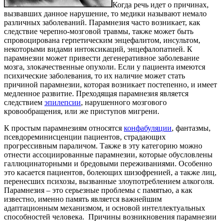
Когда речь идет о причинах,
вызвавших данное нарушение, то медики называют немало
различных заболеваний. Парамнезия часто возникает, как
следствие черепно-мозговой травмы, также может быть
спровоцирована герпетическим энцефалитом, инсультом,
некоторыми видами интоксикаций, энцефалопатией. К
парамнезии может привести дегенеративное заболевание
мозга, злокачественные опухоли. Если у пациента имеются
психические заболевания, то их наличие может стать
причиной парамнезии, которая возникает постепенно, и имеет
медленное развитие. Преходящая парамнезия является
следствием
эпилепсии
, нарушенного мозгового
кровообращения, или же приступов мигрени.
К простым парамнезиям относятся
конфабуляции
, фантазмы,
псевдореминисценции пациентов, страдающих
прогрессивным параличом. Также в эту категорию можно
отнести ассоциированные парамнезии, которые обусловлены
галлюцинаторными и бредовыми переживаниями. Особенно
это касается пациентов, болеющих шизофренией, а также лиц,
перенесших психозы, вызванные злоупотреблением алкоголя.
Парамнезия – это серьезные проблемы с памятью, а как
известно, именно память является важнейшим
адаптационным механизмом, и основой интеллектуальных
способностей человека. Причины возникновения парамнезии