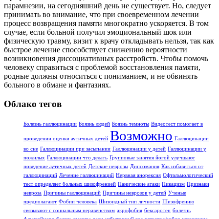
парамнезии, на сегодняшний день не существует. Но, следует
принимать во внимание, что при своевременном лечении
процесс возвращения памяти многократно ускоряется. В том
случае, если больной получил эмоциональный шок или
физическую травму, визит к врачу откладывать нельзя, так как
быстрое лечение способствует снижению вероятности
возникновения диссоциативных расстройств. Чтобы помочь
человеку справиться с проблемой восстановления памяти,
родные должны относиться с пониманием, и не обвинять
больного в обмане и фантазиях.
Облако тегов
Болезнь галлюцинации
Боязнь людей
Боязнь темноты
Видеотест помогает в
Возможно
проведении оценки аутичных детей
Галлюцинации
во сне
Галлюцинации при засыпании
Галлюцинации у детей
Галлюцинации у
пожилых
Галлюцинации что делать
Групповые занятия йогой улучшают
поведение аутичных детей
Детские неврозы
Дипсомания
Как избавиться от
галлюцинаций
Лечение галлюцинаций
Нервная анорексия
Офтальмологический
тест определяет больных шизофренией
Панические атаки
Пикацизм
Признаки
невроза
Причины галлюцинаций
Причины неврозов у детей
Ученые
предполагают
Фобии человека
Шизоидный тип личности
Шизофрению
связывают с социальным неравенством
акрофобия
бексаротен
болезнь