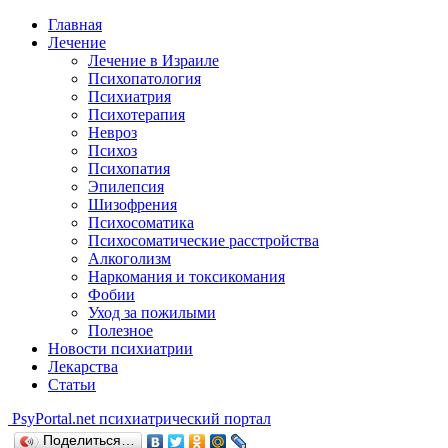
Главная
Лечение
Лечение в Израиле
Психопатология
Психиатрия
Психотерапия
Невроз
Психоз
Психопатия
Эпилепсия
Шизофрения
Психосоматика
Психосоматические расстройства
Алкоголизм
Наркомания и токсикомания
Фобии
Уход за пожилыми
Полезное
Новости психиатрии
Лекарства
Статьи
Psy
Portal.net
психиатрический портал
Поделиться…