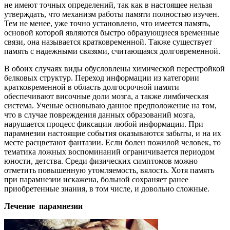
не имеют точных определений, так как в настоящее нельзя
утверждать, что механизм работы памяти полностью изучен.
Тем не менее, уже точно установлено, что имеется память,
основой которой являются быстро образующиеся временные
связи, она называется кратковременной. Также существует
память с надежными связями, считающаяся долговременной.
В обоих случаях виды обусловлены химической перестройкой
белковых структур. Переход информации из категории
кратковременной в область долгосрочной памяти
обеспечивают височные доли мозга, а также лимбическая
система. Ученые основываю данное предположение на том,
что в случае повреждения данных образований мозга,
нарушается процесс фиксации любой информации. При
парамнезии настоящие события оказываются забыты, и на их
месте расцветают фантазии. Если болен пожилой человек, то
тематика ложных воспоминаний ограничивается периодом
юности, детства. Среди физических симптомов можно
отметить повышенную утомляемость, вялость. Хотя память
при парамнезии искажена, больной сохраняет ранее
приобретенные знания, в том числе, и довольно сложные.
Лечение парамнезии