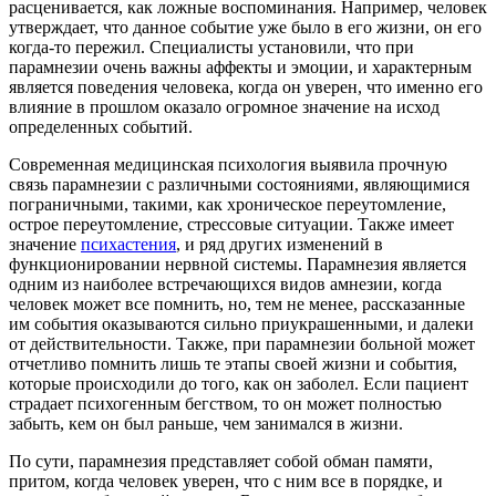
расценивается, как ложные воспоминания. Например, человек
утверждает, что данное событие уже было в его жизни, он его
когда-то пережил. Специалисты установили, что при
парамнезии очень важны аффекты и эмоции, и характерным
является поведения человека, когда он уверен, что именно его
влияние в прошлом оказало огромное значение на исход
определенных событий.
Современная медицинская психология выявила прочную
связь парамнезии с различными состояниями, являющимися
пограничными, такими, как хроническое переутомление,
острое переутомление, стрессовые ситуации. Также имеет
значение
психастения
, и ряд других изменений в
функционировании нервной системы. Парамнезия является
одним из наиболее встречающихся видов амнезии, когда
человек может все помнить, но, тем не менее, рассказанные
им события оказываются сильно приукрашенными, и далеки
от действительности. Также, при парамнезии больной может
отчетливо помнить лишь те этапы своей жизни и события,
которые происходили до того, как он заболел. Если пациент
страдает психогенным бегством, то он может полностью
забыть, кем он был раньше, чем занимался в жизни.
По сути, парамнезия представляет собой обман памяти,
притом, когда человек уверен, что с ним все в порядке, и