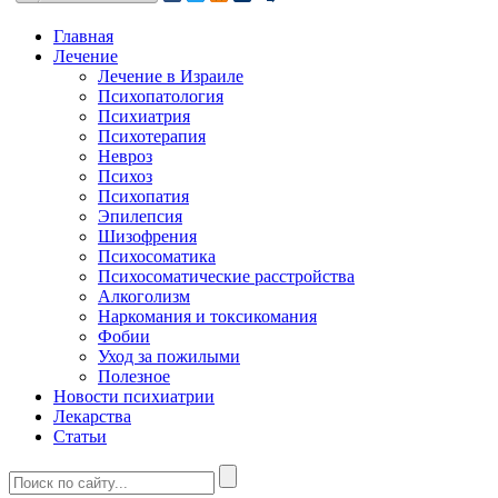
Главная
Лечение
Лечение в Израиле
Психопатология
Психиатрия
Психотерапия
Невроз
Психоз
Психопатия
Эпилепсия
Шизофрения
Психосоматика
Психосоматические расстройства
Алкоголизм
Наркомания и токсикомания
Фобии
Уход за пожилыми
Полезное
Новости психиатрии
Лекарства
Статьи