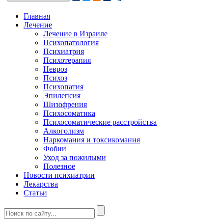
Главная
Лечение
Лечение в Израиле
Психопатология
Психиатрия
Психотерапия
Невроз
Психоз
Психопатия
Эпилепсия
Шизофрения
Психосоматика
Психосоматические расстройства
Алкоголизм
Наркомания и токсикомания
Фобии
Уход за пожилыми
Полезное
Новости психиатрии
Лекарства
Статьи