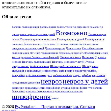
относительно волнений и страхов и более низкие
относительно их оптимизма.
Облако тегов
Болезнь галлюцинации
Боязнь людей
Боязнь темноты
Видеотест помогает в
Возможно
проведении оценки аутичных детей
Галлюцинации
во сне
Галлюцинации при засыпании
Галлюцинации у детей
Галлюцинации у
пожилых
Галлюцинации что делать
Групповые занятия йогой улучшают
поведение аутичных детей
Детские неврозы
Дипсомания
Как избавиться от
галлюцинаций
Лечение галлюцинаций
Нервная анорексия
Офтальмологический
тест определяет больных шизофренией
Панические атаки
Пикацизм
Признаки
невроза
Причины галлюцинаций
Причины неврозов у детей
Ученые
предполагают
Фобии человека
Шизоидный тип личности
Шизофрению
связывают с социальным неравенством
акрофобия
бексаротен
болезнь
Альцгеймера
боязнь высоты
дети
избыточный вес
клаустрофобия
нарушение
невроз
невроз у детей
координации движения
ожирение
социальные сети
социофобия
суицид
фобии
фобия
что болезнь
Альцгеймера может быть вызвана хроническим воспаление
шизофрения
школа
© 2026
PsyPortal.net — Портал о психиатрии. Статьи и