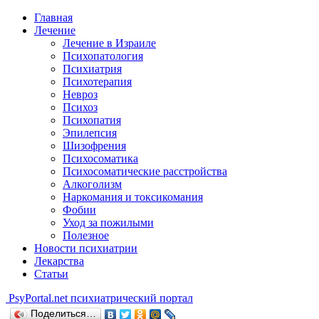
Главная
Лечение
Лечение в Израиле
Психопатология
Психиатрия
Психотерапия
Невроз
Психоз
Психопатия
Эпилепсия
Шизофрения
Психосоматика
Психосоматические расстройства
Алкоголизм
Наркомания и токсикомания
Фобии
Уход за пожилыми
Полезное
Новости психиатрии
Лекарства
Статьи
Psy
Portal.net
психиатрический портал
Поделиться…