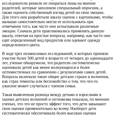
исследователи решили не опираться лишь на мнение
родителей, которые заполняли специальный опросник, а
также оценить собственный взгляд детей на свои эмоции.
Для этого они разработали шкалу оценок с картинками, чтобы
малыши самостоятельно могли ее использовать при
отмечании того, как часто они испытывали различные
эмоции. Сначала дети практиковались применять данную
шкалу, отвечая на простые вопросы, например, как часто они
едят определенный вид продуктов или одевают одежду
определенного цвета.
В ходе трех независимых исследований, в которых приняли
участие более 500 детей в возрасте от четырех до одиннадцати
лет, ученые обнаружили, что родители систематически
оценивали детей как менее волнующихся и более
оптимистичных по сравнению c результатами самих детей.
Вопросы включали такие общие детские страхи и волнения,
как страх темноты или беспокойство о том, что что-то
ужасное может случиться с членом семьи.
Такая выявленная разница между детьми и взрослыми в
оценке детских волнений и оптимизма показала, по мнению
ученых, что это не просто эффект того, что дети завышают
свои оценки применительно ко всему. Наоборот дети
систематически обеспечивали более высокие оценки