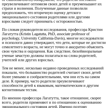
преувеличивают оптимизм своих детей и преуменьшают их
страхи и волнения. Полученные данные позволили
предположить, что вторичную оценку детского
эмоционального состояния родителями или другими
взрослыми следует принимать с осторожностью.
По словам руководителя исследования, профессора Кристин
Лагатутта (Kristin Lagatutta, PhD, associate professor of
psychology, University California-Davis), многие исследователи
и психологи давно утверждают, что дети, которые не достигли
семилетнего возраста, не могут точно и аккуратно объяснить
свои чувства и ощущения. Как следствие, бихейвиоральные
ученые зачастую должны полагаться на слова родителей,
учителей или других взрослых.
Тем не менее, несколько недавно проведенных исследований
показали, что большинство родителей считают своих детей
более умными и сообразительными, чем они есть на самом
деле. К примеру, часто родители преувеличивают
способности детей к языковым, математическим и другим
когнитивным тестам.
По мнению профессора Лагатутта, такое отношение, скорее
всего, родители применяют и по отношению к оцениванию
эмоционального состояния детей. Именно поэтому