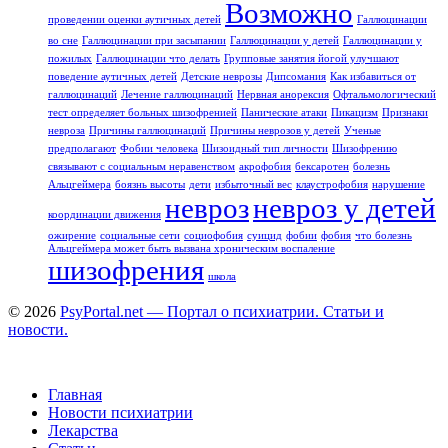
Возможно
проведении оценки аутичных детей
Галлюцинации
во сне
Галлюцинации при засыпании
Галлюцинации у детей
Галлюцинации у
пожилых
Галлюцинации что делать
Групповые занятия йогой улучшают
поведение аутичных детей
Детские неврозы
Дипсомания
Как избавиться от
галлюцинаций
Лечение галлюцинаций
Нервная анорексия
Офтальмологический
тест определяет больных шизофренией
Панические атаки
Пикацизм
Признаки
невроза
Причины галлюцинаций
Причины неврозов у детей
Ученые
предполагают
Фобии человека
Шизоидный тип личности
Шизофрению
связывают с социальным неравенством
акрофобия
бексаротен
болезнь
Альцгеймера
боязнь высоты
дети
избыточный вес
клаустрофобия
нарушение
невроз
невроз у детей
координации движения
ожирение
социальные сети
социофобия
суицид
фобии
фобия
что болезнь
Альцгеймера может быть вызвана хроническим воспаление
шизофрения
школа
© 2026
PsyPortal.net — Портал о психиатрии. Статьи и
новости.
Главная
Новости психиатрии
Лекарства