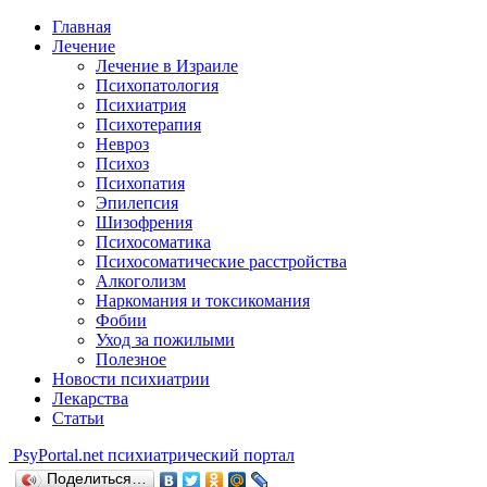
Главная
Лечение
Лечение в Израиле
Психопатология
Психиатрия
Психотерапия
Невроз
Психоз
Психопатия
Эпилепсия
Шизофрения
Психосоматика
Психосоматические расстройства
Алкоголизм
Наркомания и токсикомания
Фобии
Уход за пожилыми
Полезное
Новости психиатрии
Лекарства
Статьи
Psy
Portal.net
психиатрический портал
Поделиться…