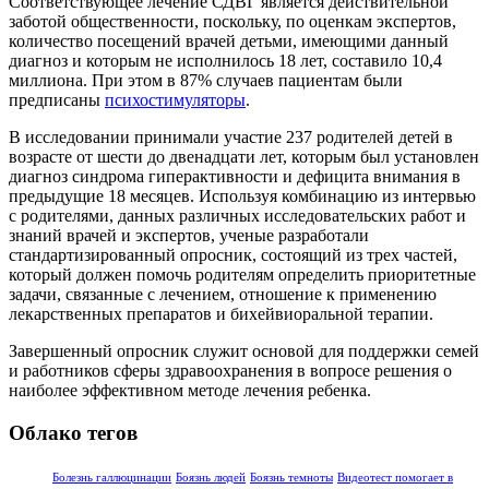
Соответствующее лечение СДВГ является действительной
заботой общественности, поскольку, по оценкам экспертов,
количество посещений врачей детьми, имеющими данный
диагноз и которым не исполнилось 18 лет, составило 10,4
миллиона. При этом в 87% случаев пациентам были
предписаны
психостимуляторы
.
В исследовании принимали участие 237 родителей детей в
возрасте от шести до двенадцати лет, которым был установлен
диагноз синдрома гиперактивности и дефицита внимания в
предыдущие 18 месяцев. Используя комбинацию из интервью
с родителями, данных различных исследовательских работ и
знаний врачей и экспертов, ученые разработали
стандартизированный опросник, состоящий из трех частей,
который должен помочь родителям определить приоритетные
задачи, связанные с лечением, отношение к применению
лекарственных препаратов и бихейвиоральной терапии.
Завершенный опросник служит основой для поддержки семей
и работников сферы здравоохранения в вопросе решения о
наиболее эффективном методе лечения ребенка.
Облако тегов
Болезнь галлюцинации
Боязнь людей
Боязнь темноты
Видеотест помогает в