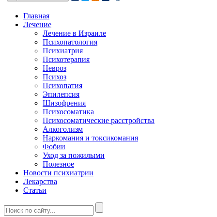
Главная
Лечение
Лечение в Израиле
Психопатология
Психиатрия
Психотерапия
Невроз
Психоз
Психопатия
Эпилепсия
Шизофрения
Психосоматика
Психосоматические расстройства
Алкоголизм
Наркомания и токсикомания
Фобии
Уход за пожилыми
Полезное
Новости психиатрии
Лекарства
Статьи