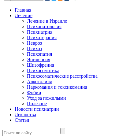
Главная
Лечение
Лечение в Израиле
Психопатология
Психиатрия
Психотерапия
Невроз
Психоз
Психопатия
Эпилепсия
Шизофрения
Психосоматика
Психосоматические расстройства
Алкоголизм
Наркомания и токсикомания
Фобии
Уход за пожилыми
Полезное
Новости психиатрии
Лекарства
Статьи