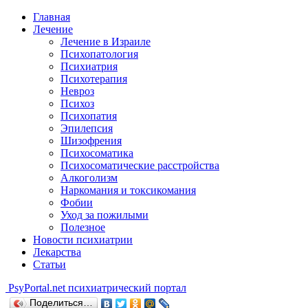
Главная
Лечение
Лечение в Израиле
Психопатология
Психиатрия
Психотерапия
Невроз
Психоз
Психопатия
Эпилепсия
Шизофрения
Психосоматика
Психосоматические расстройства
Алкоголизм
Наркомания и токсикомания
Фобии
Уход за пожилыми
Полезное
Новости психиатрии
Лекарства
Статьи
Psy
Portal.net
психиатрический портал
Поделиться…