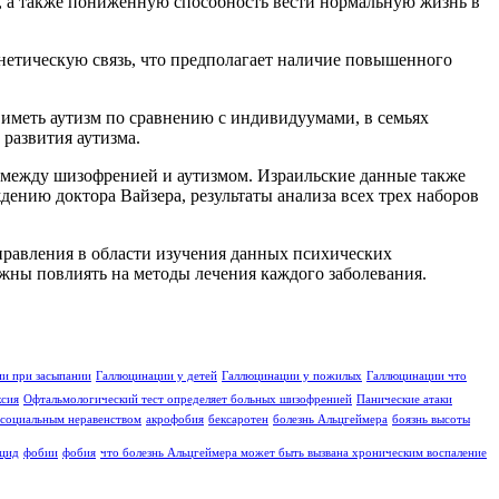
 а также пониженную способность вести нормальную жизнь в
нетическую связь, что предполагает наличие повышенного
 иметь аутизм по сравнению с индивидуумами, в семьях
развития аутизма.
ь между шизофренией и аутизмом. Израильские данные также
ию доктора Вайзера, результаты анализа всех трех наборов
аправления в области изучения данных психических
лжны повлиять на методы лечения каждого заболевания.
и при засыпании
Галлюцинации у детей
Галлюцинации у пожилых
Галлюцинации что
ксия
Офтальмологический тест определяет больных шизофренией
Панические атаки
социальным неравенством
акрофобия
бексаротен
болезнь Альцгеймера
боязнь высоты
цид
фобии
фобия
что болезнь Альцгеймера может быть вызвана хроническим воспаление