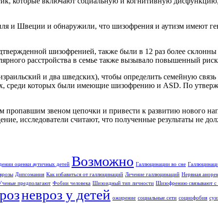
тик, которые включают социальную и когнитивную дисфункцию,
ля и Швеции и обнаружили, что шизофрения и аутизм имеют ге
одтвержденной шизофренией, также были в 12 раз более склонны
ярного расстройства в семье также вызывало повышенный риск 
 израильский и два шведских), чтобы определить семейную связ
 среди которых были имеющие шизофрению и ASD. По утвержден
амым пропавшим звеном цепочки и привести к развитию нового н
ение, исследователи считают, что полученные результаты не до
Возможно
дении оценки аутичных детей
Галлюцинации во сне
Галлюцинаци
врозы
Дипсомания
Как избавиться от галлюцинаций
Лечение галлюцинаций
Нервная аноре
Ученые предполагают
Фобии человека
Шизоидный тип личности
Шизофрению связывают с 
роз
невроз у детей
ожирение
социальные сети
социофобия
суи