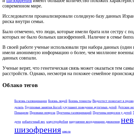
и
шизофрения
имеют большое количество похожих характерис
современном мире.
Исследователи проанализировали солидную базу данных Израи
риска внутри семьи.
Было отмечено, что люди, которые имели брата или сестру с п
которых не было больных шизофренией. Наличие в семье бипол
В своей работе ученые использовали три набора данных (один
имели анонимную информацию о более, чем миллионе военных,
данных совпали.
Ученые верят, что генетическая связь может оказаться тем с
расстройств. Однако, несмотря на похожее семейное происхожд
Облако тегов
Болезнь галлюцинации
Боязнь людей
Боязнь темноты
Видеотест помогает в прове
делать
Групповые занятия йогой улучшают поведение аутичных детей
Детские не
Пикацизм
Признаки невроза
Причины галлюцинаций
Причины неврозов у детей
нев
дети
избыточный вес
клаустрофобия
нарушение координации движения
шизофрения
школа