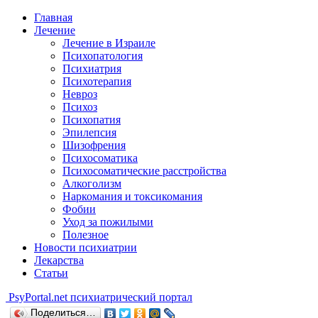
Главная
Лечение
Лечение в Израиле
Психопатология
Психиатрия
Психотерапия
Невроз
Психоз
Психопатия
Эпилепсия
Шизофрения
Психосоматика
Психосоматические расстройства
Алкоголизм
Наркомания и токсикомания
Фобии
Уход за пожилыми
Полезное
Новости психиатрии
Лекарства
Статьи
Psy
Portal.net
психиатрический портал
Поделиться…