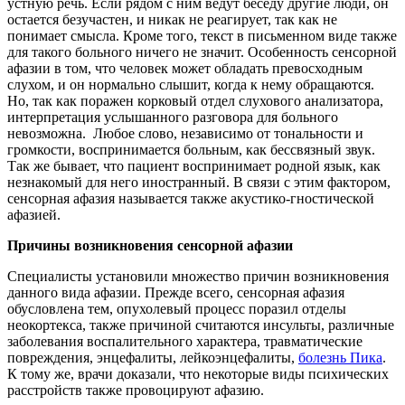
устную речь. Если рядом с ним ведут беседу другие люди, он
остается безучастен, и никак не реагирует, так как не
понимает смысла. Кроме того, текст в письменном виде также
для такого больного ничего не значит. Особенность сенсорной
афазии в том, что человек может обладать превосходным
слухом, и он нормально слышит, когда к нему обращаются.
Но, так как поражен корковый отдел слухового анализатора,
интерпретация услышанного разговора для больного
невозможна. Любое слово, независимо от тональности и
громкости, воспринимается больным, как бессвязный звук.
Так же бывает, что пациент воспринимает родной язык, как
незнакомый для него иностранный. В связи с этим фактором,
сенсорная афазия называется также акустико-гностической
афазией.
Причины возникновения сенсорной афазии
Специалисты установили множество причин возникновения
данного вида афазии. Прежде всего, сенсорная афазия
обусловлена тем, опухолевый процесс поразил отделы
неокортекса, также причиной считаются инсульты, различные
заболевания воспалительного характера, травматические
повреждения, энцефалиты, лейкоэнцефалиты,
болезнь Пика
.
К тому же, врачи доказали, что некоторые виды психических
расстройств также провоцируют афазию.