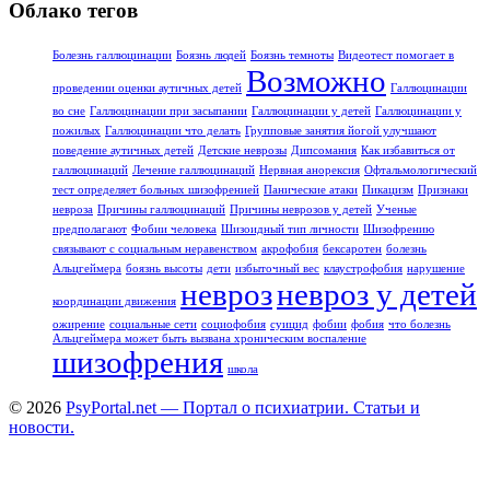
Облако тегов
Болезнь галлюцинации
Боязнь людей
Боязнь темноты
Видеотест помогает в
Возможно
проведении оценки аутичных детей
Галлюцинации
во сне
Галлюцинации при засыпании
Галлюцинации у детей
Галлюцинации у
пожилых
Галлюцинации что делать
Групповые занятия йогой улучшают
поведение аутичных детей
Детские неврозы
Дипсомания
Как избавиться от
галлюцинаций
Лечение галлюцинаций
Нервная анорексия
Офтальмологический
тест определяет больных шизофренией
Панические атаки
Пикацизм
Признаки
невроза
Причины галлюцинаций
Причины неврозов у детей
Ученые
предполагают
Фобии человека
Шизоидный тип личности
Шизофрению
связывают с социальным неравенством
акрофобия
бексаротен
болезнь
Альцгеймера
боязнь высоты
дети
избыточный вес
клаустрофобия
нарушение
невроз
невроз у детей
координации движения
ожирение
социальные сети
социофобия
суицид
фобии
фобия
что болезнь
Альцгеймера может быть вызвана хроническим воспаление
шизофрения
школа
© 2026
PsyPortal.net — Портал о психиатрии. Статьи и
новости.