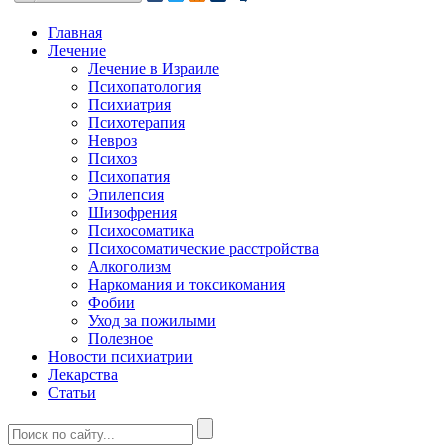
Главная
Лечение
Лечение в Израиле
Психопатология
Психиатрия
Психотерапия
Невроз
Психоз
Психопатия
Эпилепсия
Шизофрения
Психосоматика
Психосоматические расстройства
Алкоголизм
Наркомания и токсикомания
Фобии
Уход за пожилыми
Полезное
Новости психиатрии
Лекарства
Статьи