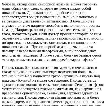
Человек, страдающий сенсорной афазией, может говорить
лишь обрывками слов, которые не имеют между собой
никакой связи. Довольно часто подобное состояние
сопровождается общей повышенной эмоциональностью и
выраженной двигательной активностью. В большинстве
случаев при этом пациент способен к выполнению простых
команд. Например, он по указанию может сесть, закрыть
глаза, помахать рукой. Если доктор просит повторить за ним
отдельные слова и фразы, пациент произносит их в точности,
но при этом не осознает, что они значат, и не видит в них
никакого смысла. При сенсорной афазии речь пациента
насыщена вербальными парафазиями, в ней преобладают
неологизмы, эхолалия. В то же время, больные бывают очень
многоречивы, что называется логорреей, жаргон-афазией.
Понять таких больных почти невозможно, и очень часто в
глазах окружающих они выглядят психически больными.
Чтение и письмо у пациентов грубо нарушено, а писать под
диктовку больной не может совершенно. Иногда остается
функция списывания, то есть, копирования. Сенсорная афазия
может сопровождаться такими симптомами, как нарушенная
право-левая ориентировка, акалькулия, верхнеквадрантная
гемианопсия. Иногда сенсорная афазия проявляется в более
легкой форме, и тогда пациент имеет трудности с пониманием
метафор, сложных фраз. Например, ему трудно осознать, что